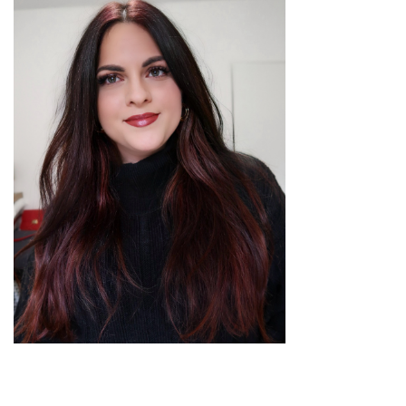
DIY/Recettes
(15)
Lecture/Séries
(13)
Vie
quotidienne/Maison
(61)
Mode
(502)
Actualités
mode
(5)
Conseils
mode