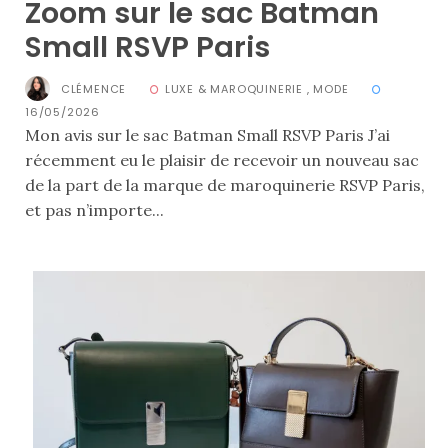
Zoom sur le sac Batman
Small RSVP Paris
CLÉMENCE
LUXE & MAROQUINERIE
,
MODE
16/05/2026
Mon avis sur le sac Batman Small RSVP Paris J’ai
récemment eu le plaisir de recevoir un nouveau sac
de la part de la marque de maroquinerie RSVP Paris,
et pas n’importe...
Les
plus
belles
marques
de
sacs
vegan
:
7