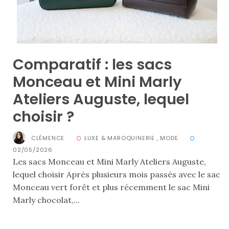
alternatives
éco-
responsables
au
cuir
Comparatif : les sacs
11/04/2026
Monceau et Mini Marly
Ateliers Auguste, lequel
choisir ?
CLÉMENCE
LUXE & MAROQUINERIE
,
MODE
02/05/2026
Les sacs Monceau et Mini Marly Ateliers Auguste,
lequel choisir Après plusieurs mois passés avec le sac
Monceau vert forêt et plus récemment le sac Mini
Marly chocolat,...