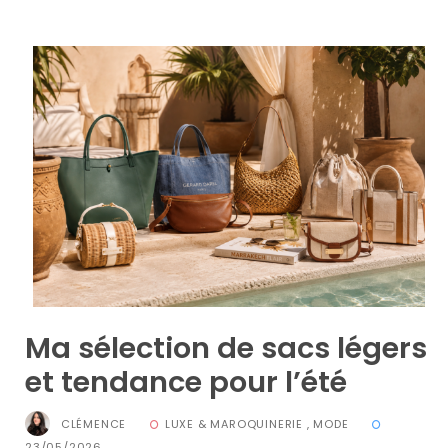
printemps
été
2026
:
ma
sélection
chic
et
pratique
au
quotidien
09/05/2026
Ma sélection de sacs légers
et tendance pour l’été
CLÉMENCE
LUXE & MAROQUINERIE
,
MODE
23/05/2026