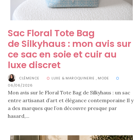
ce
sac
en
soie
Sac Floral Tote Bag
et
de Silkyhaus : mon avis sur
cuir
ce sac en soie et cuir au
au
luxe discret
luxe
CLÉMENCE
LUXE & MAROQUINERIE
,
MODE
discret
06/06/2026
Mon avis sur le Floral Tote Bag de Silkyhaus : un sac
entre artisanat d’art et élégance contemporaine Il y
06/06/2026
a des marques que l’on découvre presque par
hasard,...