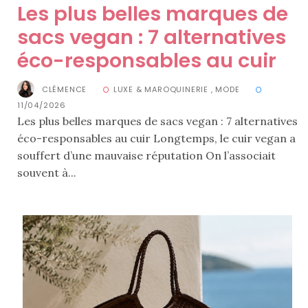
Les plus belles marques de
sacs vegan : 7 alternatives
éco-responsables au cuir
CLÉMENCE
LUXE & MAROQUINERIE
,
MODE
11/04/2026
Les plus belles marques de sacs vegan : 7 alternatives
Ma
sélection
éco-responsables au cuir Longtemps, le cuir vegan a
de
souffert d’une mauvaise réputation On l’associait
sacs
légers
souvent à...
et
tendance
pour
l’été
23/05/2026