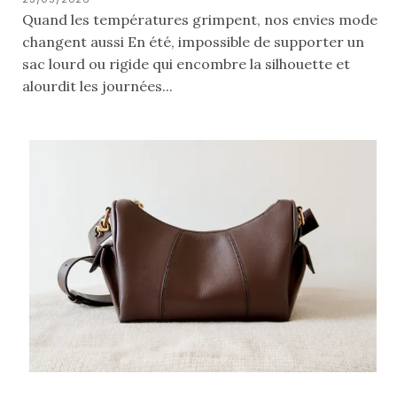
Quand les températures grimpent, nos envies mode
changent aussi En été, impossible de supporter un
sac lourd ou rigide qui encombre la silhouette et
alourdit les journées...
Zoom
sur
le
sac
Batman
Small
RSVP
Paris
16/05/2026