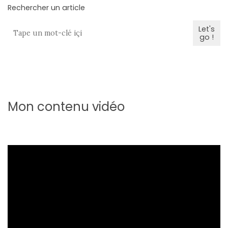
Rechercher un article
(25)
Let's
Découvertes
go !
mode
(5)
Derniers
achats
Mon contenu vidéo
(45)
Lookbook
(175)
Luxe
&
maroquinerie
(218)
Sélections