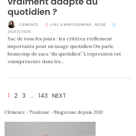
vraiment adapté au
Revues
quotidien ?
(478)
Tutoriels
CLÉMENCE
LUXE & MAROQUINERIE
,
MODE
(70)
28/03/2026
Sac de tous les jours : les critères réellement
Lifestyle
importants pour un usage quotidien On parle
(154)
beaucoup de sacs “du quotidien” L’expression est
Bonnes
omniprésente dans les...
adresses/Evénements
(43)
Coups
1
2
3
…
143
NEXT
de
coeur
Clémence - Toulouse - Blogueuse depuis 2010
(9)
Digital/Blogging
(12)