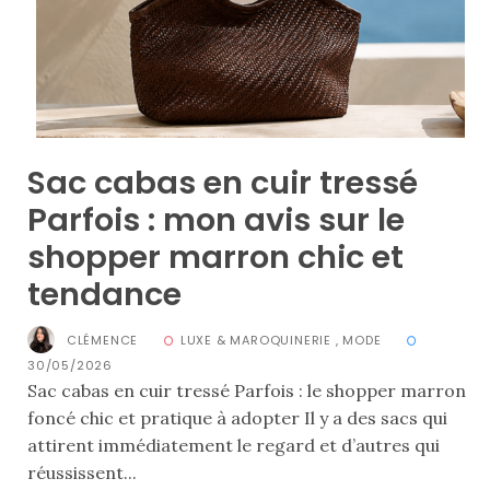
Sac cabas en cuir tressé
Parfois : mon avis sur le
shopper marron chic et
tendance
CLÉMENCE
LUXE & MAROQUINERIE
,
MODE
30/05/2026
Sac cabas en cuir tressé Parfois : le shopper marron
foncé chic et pratique à adopter Il y a des sacs qui
attirent immédiatement le regard et d’autres qui
Les
sacs
réussissent...
tendances