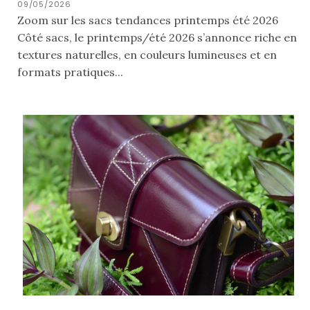
cabas
09/05/2026
en
Zoom sur les sacs tendances printemps été 2026
cuir
Côté sacs, le printemps/été 2026 s’annonce riche en
tressé
Parfois
textures naturelles, en couleurs lumineuses et en
:
mon
formats pratiques...
avis
sur
le
shopper
marron
chic
et
tendance
30/05/2026