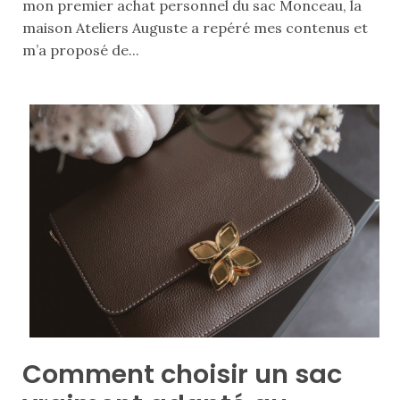
mon premier achat personnel du sac Monceau, la
DU BLOG
maison Ateliers Auguste a repéré mes contenus et
m’a proposé de...
Beauté
(640)
Actualités
beauté
(10)
Conseils
beauté
(54)
Favoris
et
déceptions
Comment choisir un sac
(27)