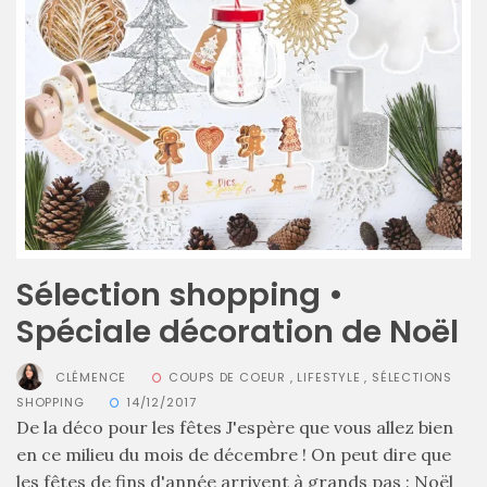
Ma
sélection
de
sacs
légers
Sélection shopping •
et
tendance
Spéciale décoration de Noël
pour
l’été
CLÉMENCE
COUPS DE COEUR
,
LIFESTYLE
,
SÉLECTIONS
23/05/2026
SHOPPING
14/12/2017
De la déco pour les fêtes J'espère que vous allez bien
en ce milieu du mois de décembre ! On peut dire que
les fêtes de fins d'année arrivent à grands pas : Noël