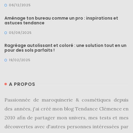
06/12/2025
DIY/Recettes
Aménage ton bureau comme un pro : inspirations et
(15)
astuces tendance
Lecture/Séries
05/08/2025
(13)
Ragréage autolissant et coloré : une solution tout en un
Vie
pour des sols parfaits !
quotidienne/Maison
19/02/2025
(61)
Mode
A PROPOS
(502)
Actualités
Passionnée de maroquinerie & cosmétiques depuis
mode
des années, j'ai créé mon blog Tendance Clémence en
(5)
2010 afin de partager mon univers, mes tests et mes
Conseils
découvertes avec d'autres personnes intéressées par
mode