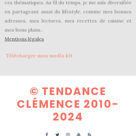
ces thématiques. Au fil du temps, je me suis diversifiée
(25)
en partageant aussi du lifestyle, comme mes bonnes
Découvertes
adresses, mes lectures, mes recettes de cuisine et
mode
mes bons plans..
(5)
Mentions légales
Derniers
Télécharger mon media kit
achats
(45)
Lookbook
(175)
© TENDANCE
Luxe
CLÉMENCE 2010-
&
2024
maroquinerie
(218)
Sélections