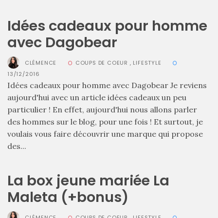
Idées cadeaux pour homme
avec Dagobear
Comparatif :
CLÉMENCE
COUPS DE COEUR
,
LIFESTYLE
les
sacs
13/12/2016
Monceau
Idées cadeaux pour homme avec Dagobear Je reviens
et
Mini
aujourd'hui avec un article idées cadeaux un peu
Marly
particulier ! En effet, aujourd'hui nous allons parler
Ateliers
Auguste,
des hommes sur le blog, pour une fois ! Et surtout, je
lequel
voulais vous faire découvrir une marque qui propose
choisir
?
des...
02/05/2026
La box jeune mariée La
Maleta (+bonus)
CATÉGORIES
CLÉMENCE
COUPS DE COEUR
,
LIFESTYLE