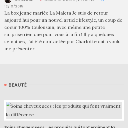
DU BLOG
12/10/2015
La box jeune mariée La Maleta Je suis de retour
aujourd'hui pour un nouvel article lifestyle, un coup de
Beauté
coeur 100% toulousain, avec même une petite
(640)
surprise rien que pour vous à la fin ! Il y a quelques
semaines, j'ai été contactée par Charlotte qui a voulu
Actualités
me présenter...
beauté
(10)
Conseils
beauté
BEAUTÉ
(54)
Favoris
et
déceptions
(27)
Soins cheveux secs : les produits qui font vraiment la