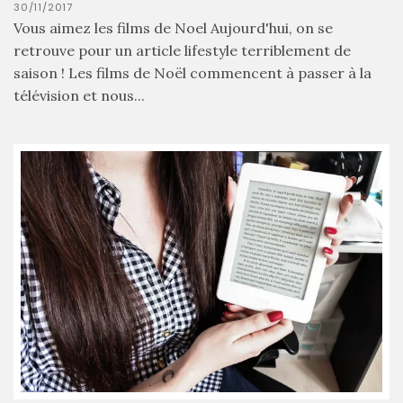
30/11/2017
printemps
Vous aimez les films de Noel Aujourd'hui, on se
été
2026
retrouve pour un article lifestyle terriblement de
:
ma
saison ! Les films de Noël commencent à passer à la
sélection
télévision et nous...
chic
et
pratique
au
quotidien
09/05/2026