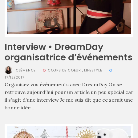
cabas
en
cuir
tressé
Parfois
:
mon
avis
sur
Interview • DreamDay
le
shopper
organisatrice d’événements
marron
chic
et
CLÉMENCE
COUPS DE COEUR
,
LIFESTYLE
tendance
17/12/2017
Organisez vos événements avec DreamDay On se
30/05/2026
retrouve aujourd'hui pour un article un peu spécial car
il s'agit d'une interview Je me suis dit que ce serait une
bonne idée...