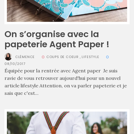
On s’organise avec la
papeterie Agent Paper !
CLÉMENCE
COUPS DE COEUR
,
LIFESTYLE
08/10/2017
Équipée pour la rentrée avec Agent paper Je suis
ravie de vous retrouver aujourd'hui pour un nouvel
article lifestyle Attention, on va parler papeterie et je
sais que c'est...
Les
plus
belles
marques
de
sacs
vegan
:
7