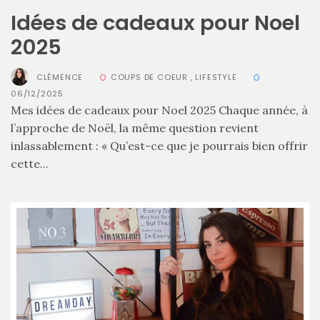
Idées de cadeaux pour Noel
2025
CLÉMENCE
COUPS DE COEUR
,
LIFESTYLE
06/12/2025
Mes idées de cadeaux pour Noel 2025 Chaque année, à
l’approche de Noël, la même question revient
inlassablement : « Qu’est-ce que je pourrais bien offrir
cette...
Sac