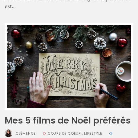
est...
Mes 5 films de Noël préférés
Les
sacs
CLÉMENCE
COUPS DE COEUR
,
LIFESTYLE
tendances