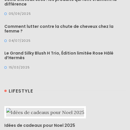
Revues
différence
(478)
05/09/2025
Tutoriels
Comment lutter contre la chute de cheveux chez la
(70)
femme ?
Lifestyle
04/07/2025
(154)
Le Grand Silky Blush H Trio, Édition limitée Rose Hâlé
d’Hermès
Bonnes
adresses/Evénements
15/03/2025
(43)
Coups
LIFESTYLE
de
coeur
(9)
Digital/Blogging
Idées de cadeaux pour Noel 2025
(12)