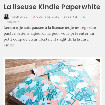
La liseuse Kindle Paperwhite
CLÉMENCE
COUPS DE COEUR
,
LIFESTYLE
15/10/2017
Zoom
sur
Lecture, je suis passée à la liseuse (et je ne regrette
le
pas) Je reviens aujourd'hui pour vous présenter un
sac
Batman
petit coup de cœur lifestyle Il s'agit de la liseuse
Small
Kindle...
RSVP
Paris
16/05/2026