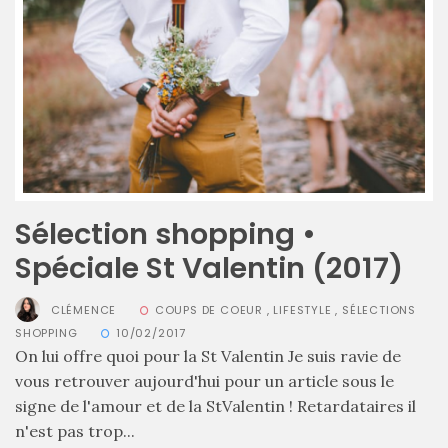
alternatives
éco-
responsables
au
cuir
11/04/2026
Sélection shopping •
Spéciale St Valentin (2017)
CLÉMENCE
COUPS DE COEUR
,
LIFESTYLE
,
SÉLECTIONS
SHOPPING
10/02/2017
On lui offre quoi pour la St Valentin Je suis ravie de
vous retrouver aujourd'hui pour un article sous le
signe de l'amour et de la StValentin ! Retardataires il
n'est pas trop...