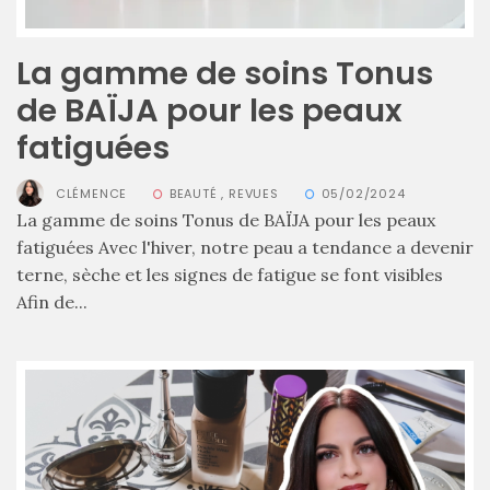
alternatives
éco-
responsables
au
La gamme de soins Tonus
cuir
de BAÏJA pour les peaux
fatiguées
11/04/2026
CLÉMENCE
BEAUTÉ
,
REVUES
05/02/2024
La gamme de soins Tonus de BAÏJA pour les peaux
fatiguées Avec l'hiver, notre peau a tendance a devenir
terne, sèche et les signes de fatigue se font visibles
Afin de...