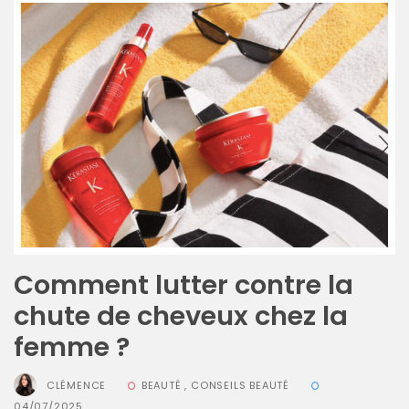
Comment lutter contre la
chute de cheveux chez la
femme ?
CLÉMENCE
BEAUTÉ
,
CONSEILS BEAUTÉ
Sac
04/07/2025