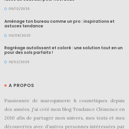
(25)
06/12/2025
Découvertes
Aménage ton bureau comme un pro : inspirations et
astuces tendance
mode
(5)
05/08/2025
Derniers
Ragréage autolissant et coloré : une solution tout en un
pour des sols parfaits !
achats
(45)
19/02/2025
Lookbook
(175)
A PROPOS
Luxe
&
Passionnée de maroquinerie & cosmétiques depuis
maroquinerie
des années, j'ai créé mon blog Tendance Clémence en
(218)
2010 afin de partager mon univers, mes tests et mes
Sélections
découvertes avec d'autres personnes intéressées par