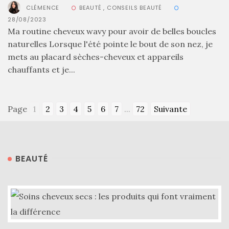
Revues
CLÉMENCE
BEAUTÉ
,
CONSEILS BEAUTÉ
(478)
28/08/2023
Ma routine cheveux wavy pour avoir de belles boucles
Tutoriels
naturelles Lorsque l'été pointe le bout de son nez, je
(70)
mets au placard sèches-cheveux et appareils
chauffants et je...
Lifestyle
(154)
Bonnes
Page
1
2
3
4
5
6
7
...
72
Suivante
adresses/Evénements
(43)
Coups
BEAUTÉ
de
coeur
(9)
Digital/Blogging
(12)