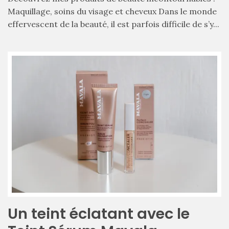
Maquillage, soins du visage et cheveux Dans le monde
effervescent de la beauté, il est parfois difficile de s’y...
Zoom
sur
le
sac
Batman
Small
RSVP
Paris
16/05/2026
Un teint éclatant avec le