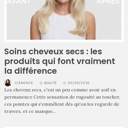
ce
sac
en
soie
et
cuir
Soins cheveux secs : les
au
produits qui font vraiment
luxe
la différence
discret
CLÉMENCE
BEAUTÉ
05/09/2025
Les cheveux secs, c'est un peu comme avoir soif en
06/06/2026
permanence Cette sensation de rugosité au toucher,
ces pointes qui s'emmêlent dès qu'on les regarde de
travers, et ce manque...