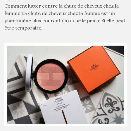
cabas
Comment lutter contre la chute de cheveux chez la
en
cuir
femme La chute de cheveux chez la femme est un
tressé
phénomène plus courant qu’on ne le pense Si elle peut
Parfois
:
être temporaire...
mon
avis
sur
le
shopper
marron
chic
et
tendance
30/05/2026