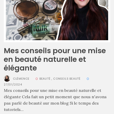
Comparatif :
les
sacs
Monceau
et
Mes conseils pour une mise
Mini
Marly
en beauté naturelle et
Ateliers
Auguste,
élégante
lequel
choisir
?
CLÉMENCE
BEAUTÉ
,
CONSEILS BEAUTÉ
27/01/2024
02/05/2026
Mes conseils pour une mise en beauté naturelle et
élégante Cela fait un petit moment que nous n'avons
pas parlé de beauté sur mon blog Si le temps des
tutoriels...
CATÉGORIES