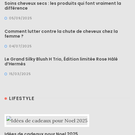
Soins cheveux secs : les produits qui font vraiment la
différence
DIY/Recettes
05/09/2025
(15)
Lecture/Séries
Comment lutter contre la chute de cheveux chez la
femme ?
(13)
04/07/2025
Vie
quotidienne/Maison
Le Grand Silky Blush H Trio, Édition limitée Rose Hâlé
d’Hermès
(61)
15/03/2025
Mode
(502)
Actualités
LIFESTYLE
mode
(5)
Conseils
mode
Idées de cadeaux pour Noel 2025