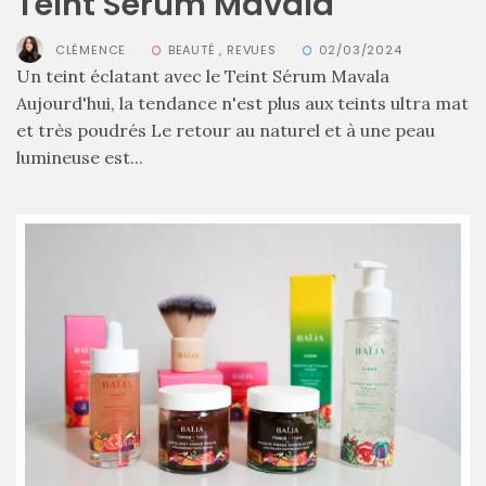
Teint Sérum Mavala
CLÉMENCE
BEAUTÉ
,
REVUES
02/03/2024
Un teint éclatant avec le Teint Sérum Mavala
Aujourd'hui, la tendance n'est plus aux teints ultra mat
et très poudrés Le retour au naturel et à une peau
lumineuse est...
Les
plus
belles
marques
de
sacs
vegan
:
7