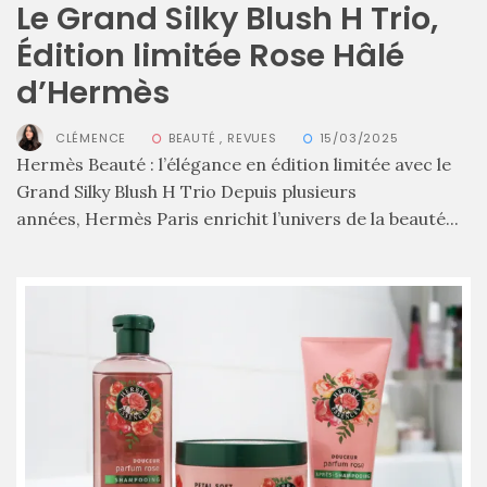
Le Grand Silky Blush H Trio,
Édition limitée Rose Hâlé
d’Hermès
CLÉMENCE
BEAUTÉ
,
REVUES
15/03/2025
Hermès Beauté : l’élégance en édition limitée avec le
Grand Silky Blush H Trio Depuis plusieurs
Ma
sélection
années, Hermès Paris enrichit l’univers de la beauté...
de
sacs
légers
et
tendance
pour
l’été
23/05/2026