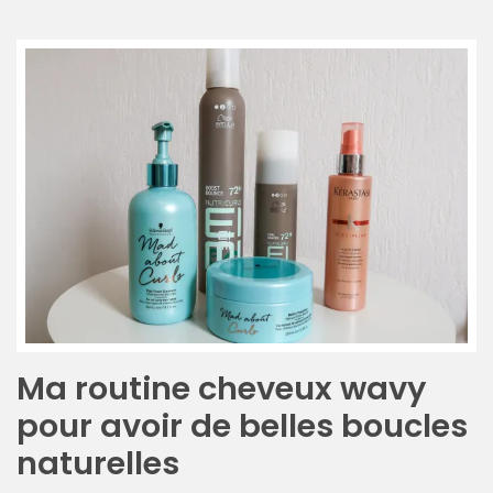
DU BLOG
Beauté
(640)
Actualités
beauté
(10)
Conseils
beauté
(54)
Favoris
Ma routine cheveux wavy
et
pour avoir de belles boucles
déceptions
naturelles
(27)