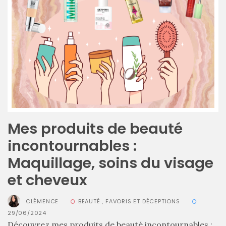
printemps
été
2026
:
ma
sélection
chic
et
pratique
au
quotidien
09/05/2026
Mes produits de beauté
incontournables :
Maquillage, soins du visage
et cheveux
CLÉMENCE
BEAUTÉ
,
FAVORIS ET DÉCEPTIONS
29/06/2024
Découvrez mes produits de beauté incontournables :