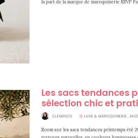
la part de la marque de maroquinerie RSVP Pari
Les sacs tendances p
sélection chic et pra
CLÉMENCE
LUXE & MAROQUINERIE
,
MO
Zoom sur les sacs tendances printemps été 2
textures naturelles, en couleurs lumineuses e