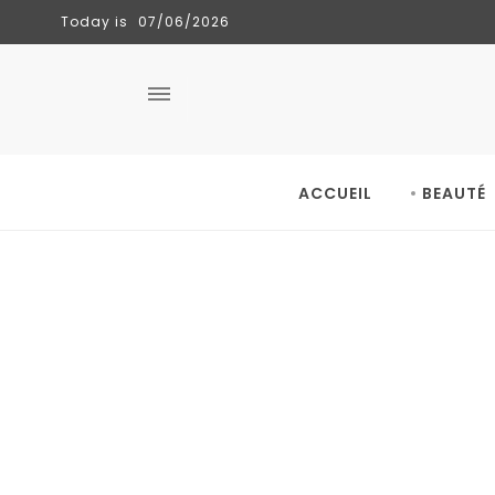
Today is
07/06/2026
CLÉMENCE
TENDANCES
06/06/2026
ACCUEIL
BEAUTÉ