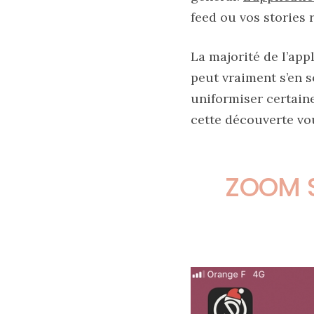
feed ou vos stories
Zoom
La majorité de l’app
sur
le
peut vraiment s’en s
sac
Batman
uniformiser certaine
Small
RSVP
cette découverte vou
Paris
16/05/2026
ZOOM S