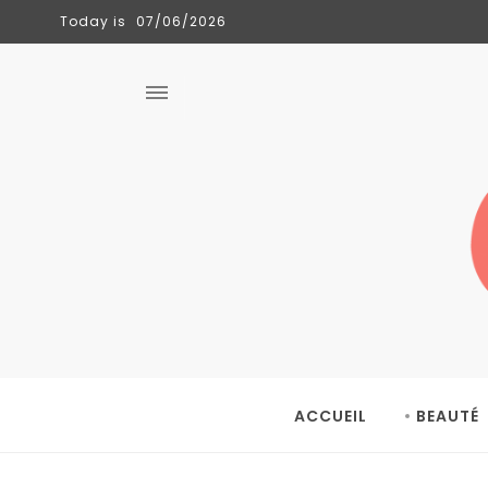
Today is
07/06/2026
CLÉMENCE
TENDANCES
06/06/2026
ACCUEIL
BEAUTÉ