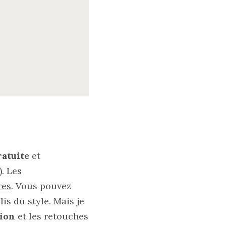
ratuite
et
). Les
res
. Vous pouvez
is du style. Mais je
tion
et les retouches