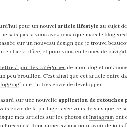
ourd’hui pour un nouvel
article lifestyle
au sujet de
e ne sais pas si vous avez remarqué mais le blog s’es
 passée
sur un nouveau design
que je trouve beauco
oi en back-office, et pour vous en termes de navigat
ettre à jour les catégories
de mon blog et notammen
 un peu brouillon. C’est ainsi que cet article entre d
Blogging
” que j’ai très envie de développer.
hasard sur une nouvelle
application de retouches 
avais envie de la partager avec vous. Je sais que ce 
isque mes articles sur les photos et
Instagram
ont 
on Presco
est donc super sympa pour avoir de jolis f