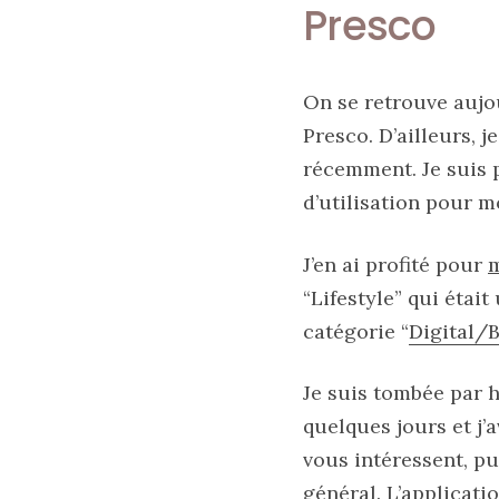
printemps
Presco
été
2026
:
ma
sélection
On se retrouve auj
chic
et
Presco. D’ailleurs, j
pratique
au
récemment. Je suis
quotidien
d’utilisation pour m
09/05/2026
J’en ai profité pour
m
“Lifestyle” qui était
catégorie “
Digital/
Je suis tombée par 
quelques jours et j’
vous intéressent, pu
général.
L’applicati