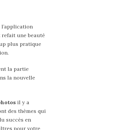
 l’application
t refait une beauté
up plus pratique
ion.
t la partie
ans la nouvelle
photos
il y a
sont des thèmes qui
du succès en
iltres pour votre