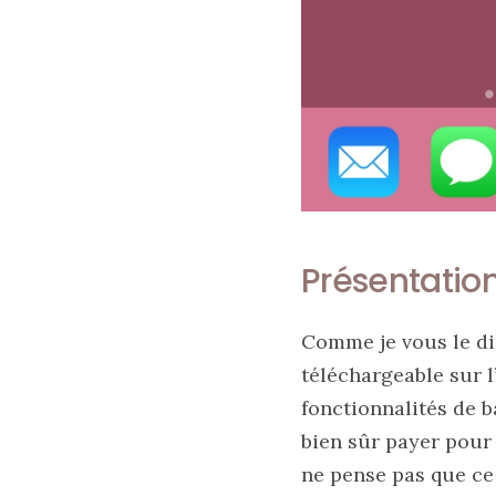
au
cuir
11/04/2026
Présentatio
Comme je vous le dis
téléchargeable sur l
fonctionnalités de b
bien sûr payer pour 
ne pense pas que ce 