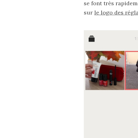
se font très rapidem
sur
le logo des régl
Comparatif :
les
sacs
Monceau
et
Mini
Marly
Ateliers
Auguste,
lequel
choisir
?
02/05/2026
CATÉGORIES
DU BLOG