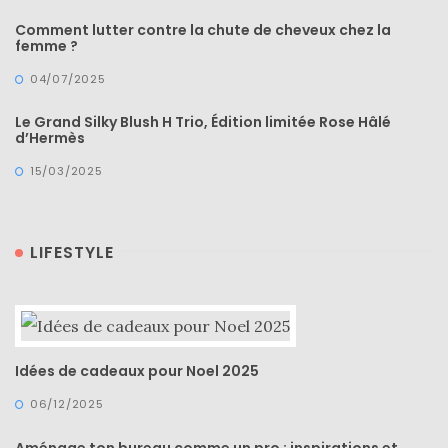
Comment lutter contre la chute de cheveux chez la
DIY/Recettes
femme ?
(15)
04/07/2025
Lecture/Séries
Le Grand Silky Blush H Trio, Édition limitée Rose Hâlé
(13)
d’Hermès
Vie
15/03/2025
quotidienne/Maison
(61)
LIFESTYLE
Mode
(502)
Actualités
mode
Idées de cadeaux pour Noel 2025
(5)
06/12/2025
Conseils
mode