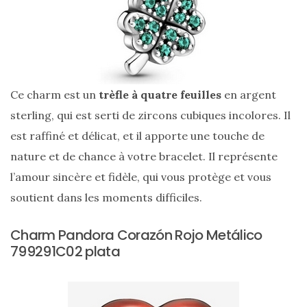
printemps
été
2026
:
ma
sélection
chic
et
Ce charm est un
trèfle à quatre feuilles
en argent
pratique
au
sterling, qui est serti de zircons cubiques incolores. Il
quotidien
est raffiné et délicat, et il apporte une touche de
nature et de chance à votre bracelet. Il représente
09/05/2026
l’amour sincère et fidèle, qui vous protège et vous
soutient dans les moments difficiles.
Charm Pandora Corazón Rojo Metálico
799291C02 plata