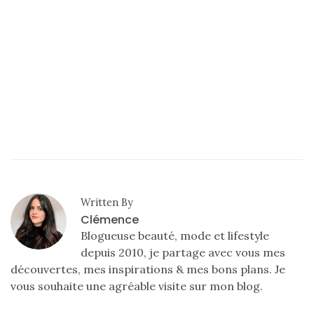
DU BLOG
Beauté
(640)
Actualités
beauté
(10)
Conseils
beauté
Written By
(54)
Clémence
Favoris
Blogueuse beauté, mode et lifestyle
depuis 2010, je partage avec vous mes
et
découvertes, mes inspirations & mes bons plans. Je
déceptions
vous souhaite une agréable visite sur mon blog.
(27)