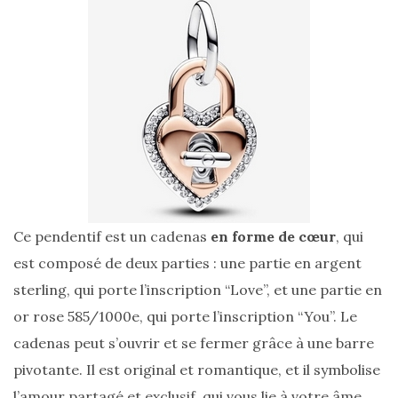
Ce pendentif est un cadenas
en forme de cœur
, qui
est composé de deux parties : une partie en argent
Les
sterling, qui porte l’inscription “Love”, et une partie en
plus
belles
or rose 585/1000e, qui porte l’inscription “You”. Le
marques
de
cadenas peut s’ouvrir et se fermer grâce à une barre
sacs
vegan
pivotante. Il est original et romantique, et il symbolise
:
7
l’amour partagé et exclusif, qui vous lie à votre âme