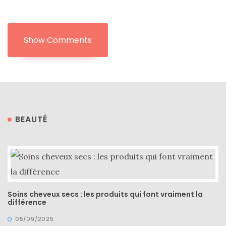
Revues
(478)
Tutoriels
Show Comments
(70)
Lifestyle
(154)
Bonnes
adresses/Evénements
BEAUTÉ
(43)
Coups
de
coeur
(9)
Soins cheveux secs : les produits qui font vraiment la
différence
Digital/Blogging
05/09/2025
(12)