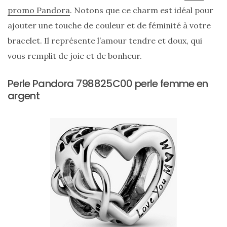
promo Pandora
. Notons que ce charm est idéal pour
ajouter une touche de couleur et de féminité à votre
bracelet. Il représente l’amour tendre et doux, qui
vous remplit de joie et de bonheur.
Perle Pandora 798825C00 perle femme en
Ma
argent
sélection
de
sacs
légers
et
tendance
pour
l’été
23/05/2026