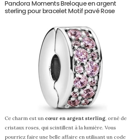
Pandora Moments Breloque en argent
cabas
en
sterling pour bracelet Motif pavé Rose
cuir
tressé
Parfois
:
mon
avis
sur
le
shopper
marron
chic
et
tendance
30/05/2026
Ce charm est un
cœur en argent sterling
, orné de
cristaux roses, qui scintillent à la lumière. Vous
pourriez faire une belle affaire en utilisant un
code