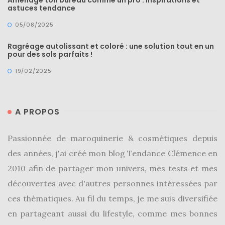
Aménage ton bureau comme un pro : inspirations et
astuces tendance
(25)
05/08/2025
Découvertes
mode
Ragréage autolissant et coloré : une solution tout en un
pour des sols parfaits !
(5)
19/02/2025
Derniers
achats
(45)
A PROPOS
Lookbook
Passionnée de maroquinerie & cosmétiques depuis
(175)
des années, j'ai créé mon blog Tendance Clémence en
Luxe
2010 afin de partager mon univers, mes tests et mes
&
découvertes avec d'autres personnes intéressées par
maroquinerie
ces thématiques. Au fil du temps, je me suis diversifiée
(218)
en partageant aussi du lifestyle, comme mes bonnes
Sélections