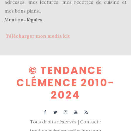
adresses, mes lectures, mes recettes de cuisine et
shopping
mes bons plans..
(43)
Mentions légales
Télécharger mon media kit
ARCHIVES
DU BLOG
© TENDANCE
CLÉMENCE 2010-
2024
Tous droits réservés | Contact :
tendanceclemence@yahoo.com