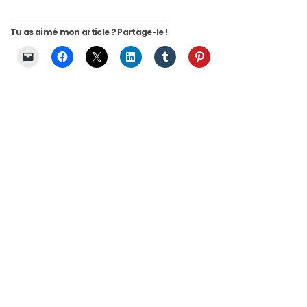
Tu as aimé mon article ? Partage-le !
Comparatif :
les
sacs
Monceau
et
Mini
Marly
Ateliers
Auguste,
lequel
choisir
?
02/05/2026
CATÉGORIES