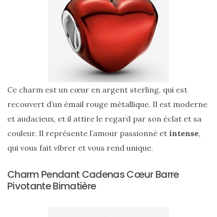
Zoom
sur
le
sac
Batman
Small
Ce charm est un cœur en argent sterling, qui est
RSVP
Paris
recouvert d’un émail rouge métallique. Il est moderne
et audacieux, et il attire le regard par son éclat et sa
16/05/2026
couleur. Il représente l’amour passionné et
intense
,
qui vous fait vibrer et vous rend unique.
Charm Pendant Cadenas Cœur Barre
Pivotante Bimatière