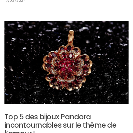
ce
17/02/2024
sac
en
soie
et
cuir
au
luxe
discret
06/06/2026
Top 5 des bijoux Pandora
incontournables sur le thème de