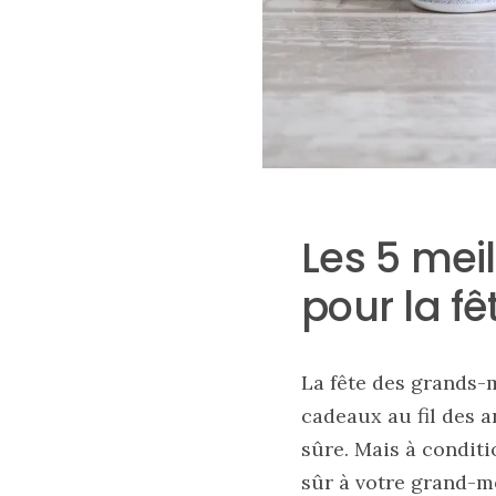
Les 5 meil
pour la f
Sac
cabas
en
cuir
tressé
La fête des grands-m
Parfois
:
cadeaux au fil des a
mon
avis
sûre. Mais à conditi
sur
le
sûr à votre grand-m
shopper