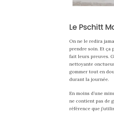
09/05/2026
Le Pschitt 
On ne le redira jama
prendre soin. Et ça 
fait leurs preuves.
nettoyante onctueus
gommer tout en douc
durant la journée.
Zoom
sur
le
En moins d’une minu
sac
Batman
ne contient pas de g
Small
RSVP
référence que j’util
Paris