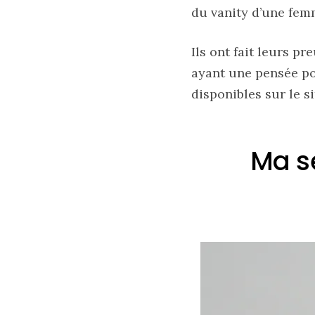
marron
du vanity d’une fem
chic
et
tendance
Ils ont fait leurs p
ayant une pensée po
30/05/2026
disponibles sur le s
Ma sé
Ma