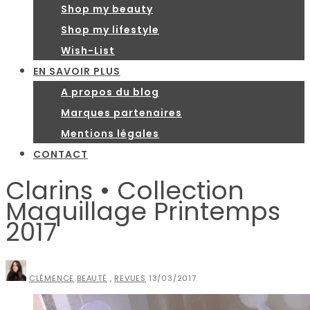
Shop my beauty
Shop my lifestyle
Wish-List
EN SAVOIR PLUS
A propos du blog
Marques partenaires
Mentions légales
CONTACT
Clarins • Collection
Maquillage Printemps
2017
CLÉMENCE
BEAUTÉ
,
REVUES
13/03/2017