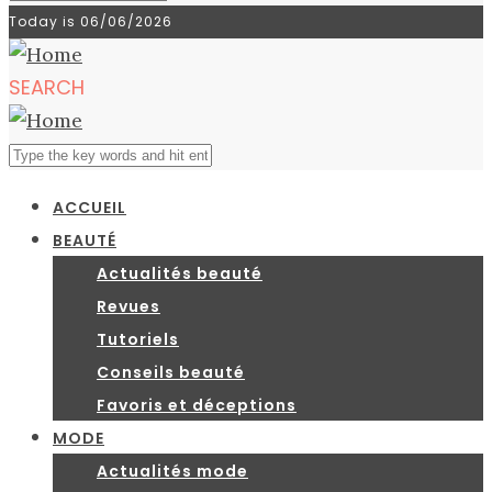
du
Today is
06/06/2026
blog
SEARCH
ACCUEIL
BEAUTÉ
Actualités beauté
Revues
Tutoriels
Conseils beauté
Favoris et déceptions
MODE
Actualités mode