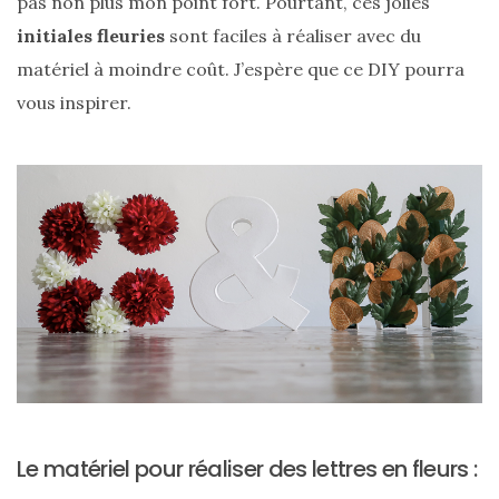
pas non plus mon point fort. Pourtant, ces jolies
cabas
en
initiales fleuries
sont faciles à réaliser avec du
cuir
tressé
matériel à moindre coût. J’espère que ce DIY pourra
Parfois
:
vous inspirer.
mon
avis
sur
le
shopper
marron
chic
et
tendance
30/05/2026
Le matériel pour réaliser des lettres en fleurs :