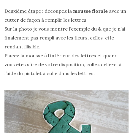
printemps
été
Deuxième étape
: découpez la
mousse florale
avec un
2026
:
cutter de façon à remplir les lettres.
ma
sélection
Sur la photo je vous montre l’exemple du
&
que je n’ai
chic
finalement pas rempli avec les fleurs, celles-ci le
et
pratique
rendant illisible.
au
quotidien
Placez la mousse à l’intérieur des lettres et quand
vous êtes sûre de votre disposition, collez celle-ci à
09/05/2026
l’aide du pistolet à colle dans les lettres.