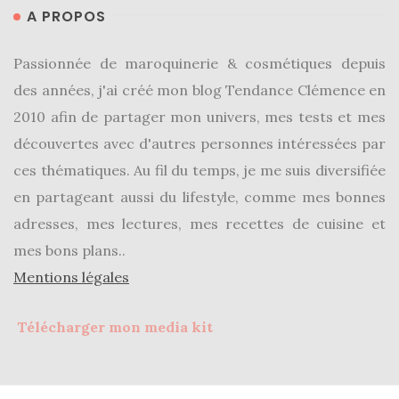
A PROPOS
(25)
Découvertes
Passionnée de maroquinerie & cosmétiques depuis
mode
des années, j'ai créé mon blog Tendance Clémence en
(5)
2010 afin de partager mon univers, mes tests et mes
Derniers
découvertes avec d'autres personnes intéressées par
achats
ces thématiques. Au fil du temps, je me suis diversifiée
(45)
en partageant aussi du lifestyle, comme mes bonnes
Lookbook
adresses, mes lectures, mes recettes de cuisine et
(175)
mes bons plans..
Mentions légales
Luxe
&
Télécharger mon media kit
maroquinerie
(218)
Sélections