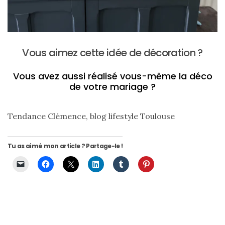
alternatives
éco-
responsables
au
cuir
Vous aimez cette idée de décoration ?
11/04/2026
Vous avez aussi réalisé vous-même la déco
de votre mariage ?
Tendance Clémence, blog lifestyle Toulouse
Tu as aimé mon article ? Partage-le !