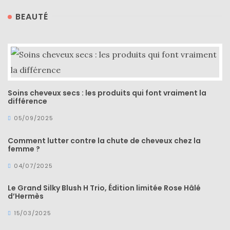
Revues
BEAUTÉ
(478)
Tutoriels
(70)
Lifestyle
(154)
Soins cheveux secs : les produits qui font vraiment la
différence
Bonnes
adresses/Evénements
05/09/2025
(43)
Comment lutter contre la chute de cheveux chez la
femme ?
Coups
de
04/07/2025
coeur
Le Grand Silky Blush H Trio, Édition limitée Rose Hâlé
(9)
d’Hermès
15/03/2025
Digital/Blogging
(12)