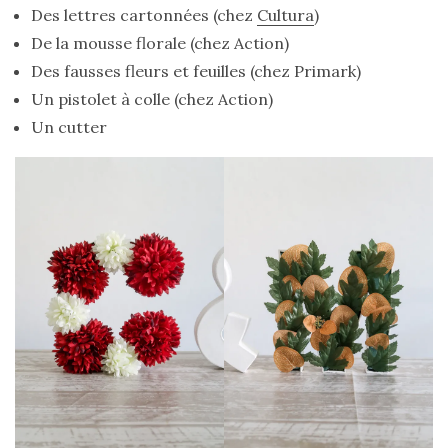
Des lettres cartonnées (chez
Cultura
)
De la mousse florale (chez Action)
Des fausses fleurs et feuilles (chez Primark)
Un pistolet à colle (chez Action)
Un cutter
Ma
sélection
de
sacs
légers
et
tendance
pour
l’été
23/05/2026