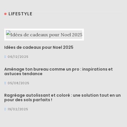
DIY/Recettes
LIFESTYLE
(15)
Lecture/Séries
(13)
Idées de cadeaux pour Noel 2025
Vie
quotidienne/Maison
06/12/2025
(61)
Aménage ton bureau comme un pro : inspirations et
astuces tendance
Mode
(502)
05/08/2025
Actualités
Ragréage autolissant et coloré : une solution tout en un
mode
pour des sols parfaits !
(5)
19/02/2025
Conseils
mode