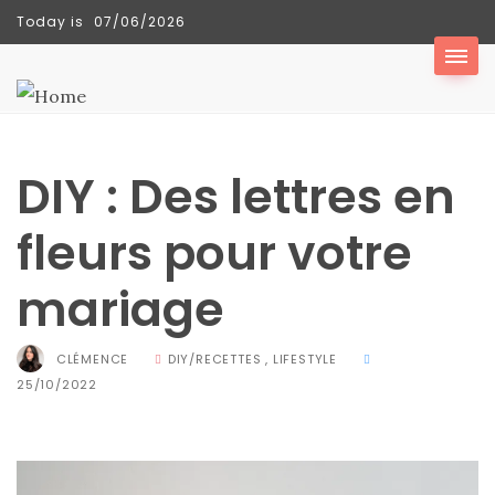
Today is
07/06/2026
TENDANCES
DIY : Des lettres en
Sac
Floral
fleurs pour votre
Tote
mariage
Bag
de Silkyhaus :
CLÉMENCE
DIY/RECETTES
,
LIFESTYLE
mon
25/10/2022
avis
sur