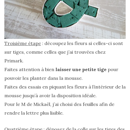
Zoom
sur
le
sac
Troisième étape
: découpez les fleurs si celles-ci sont
Batman
Small
sur tiges, comme celles que j’ai trouvées chez
RSVP
Primark.
Paris
Faites attention à bien
laisser une petite tige
pour
16/05/2026
pouvoir les planter dans la mousse.
Faites des essais en piquant les fleurs à l’intérieur de la
mousse jusqu’à avoir la disposition idéale.
Pour le M de Mickaël, j’ai choisi des feuilles afin de
rendre la lettre plus lisible.
Quatrième étape
: déposez de la colle sur les tiges des