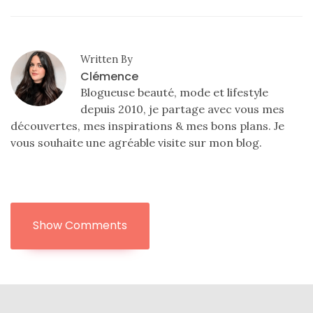
DU BLOG
Beauté
Written By
Clémence
(640)
Blogueuse beauté, mode et lifestyle
Actualités
depuis 2010, je partage avec vous mes
beauté
découvertes, mes inspirations & mes bons plans. Je
(10)
vous souhaite une agréable visite sur mon blog.
Conseils
beauté
(54)
Show Comments
Favoris
et
déceptions
(27)