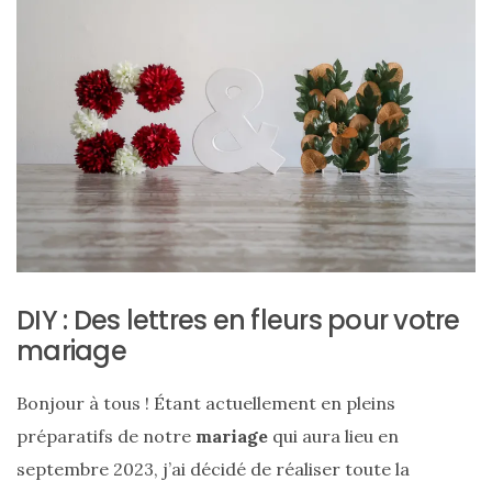
ce
sac
en
soie
et
cuir
au
luxe
discret
DIY : Des lettres en fleurs pour votre
mariage
06/06/2026
Bonjour à tous ! Étant actuellement en pleins
préparatifs de notre
mariage
qui aura lieu en
septembre 2023, j’ai décidé de réaliser toute la