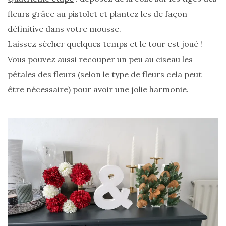
fleurs grâce au pistolet et plantez les de façon
définitive dans votre mousse.
Laissez sécher quelques temps et le tour est joué !
Vous pouvez aussi recouper un peu au ciseau les
pétales des fleurs (selon le type de fleurs cela peut
être nécessaire) pour avoir une jolie harmonie.
Les
plus
belles
marques
de
sacs
vegan
:
7