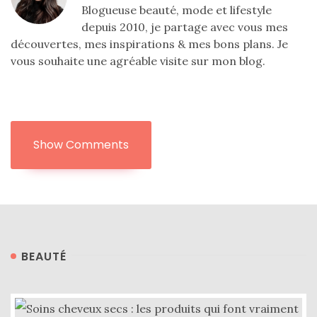
alternatives
Blogueuse beauté, mode et lifestyle
éco-
depuis 2010, je partage avec vous mes
responsables
au
découvertes, mes inspirations & mes bons plans. Je
cuir
vous souhaite une agréable visite sur mon blog.
11/04/2026
Show Comments
BEAUTÉ