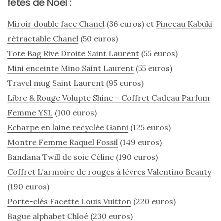
fêtes de Noel :
Miroir double face Chanel
(36 euros) et
Pinceau Kabuki
rétractable Chanel
(50 euros)
Tote Bag Rive Droite Saint Laurent
(55 euros)
Mini enceinte Mino Saint Laurent
(55 euros)
Travel mug Saint Laurent
(95 euros)
Libre & Rouge Volupte Shine – Coffret Cadeau Parfum
Femme YSL
(100 euros)
Echarpe en laine recyclée Ganni
(125 euros)
Montre Femme Raquel Fossil
(149 euros)
Bandana Twill de soie Céline
(190 euros)
Coffret L’armoire de rouges à lèvres Valentino Beauty
(190 euros)
Porte-clés Facette Louis Vuitton
(220 euros)
Les
sacs
Bague alphabet Chloé
(230 euros)
tendances