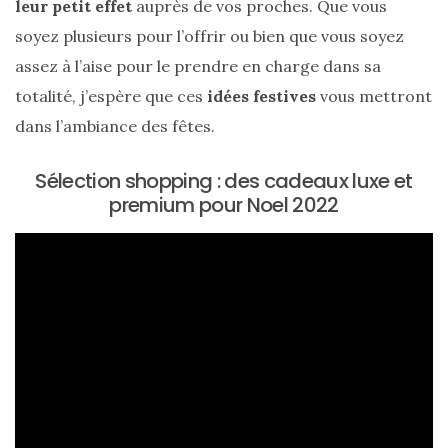
leur petit effet
auprès de vos proches. Que vous
cabas
en
soyez plusieurs pour l’offrir ou bien que vous soyez
cuir
tressé
assez à l’aise pour le prendre en charge dans sa
Parfois
:
totalité, j’espère que ces
idées festives
vous mettront
mon
avis
dans l’ambiance des fêtes.
sur
le
shopper
Sélection shopping : des cadeaux luxe et
marron
chic
premium pour Noel 2022
et
tendance
30/05/2026