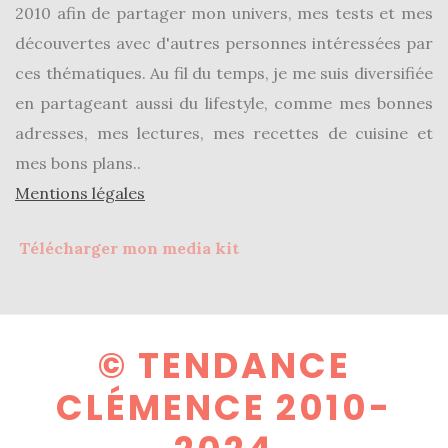
Revues
2010 afin de partager mon univers, mes tests et mes
(478)
découvertes avec d'autres personnes intéressées par
ces thématiques. Au fil du temps, je me suis diversifiée
Tutoriels
(70)
en partageant aussi du lifestyle, comme mes bonnes
adresses, mes lectures, mes recettes de cuisine et
Lifestyle
mes bons plans..
(154)
Mentions légales
Bonnes
adresses/Evénements
Télécharger mon media kit
(43)
Coups
de
© TENDANCE
coeur
(9)
CLÉMENCE 2010-
Digital/Blogging
(12)