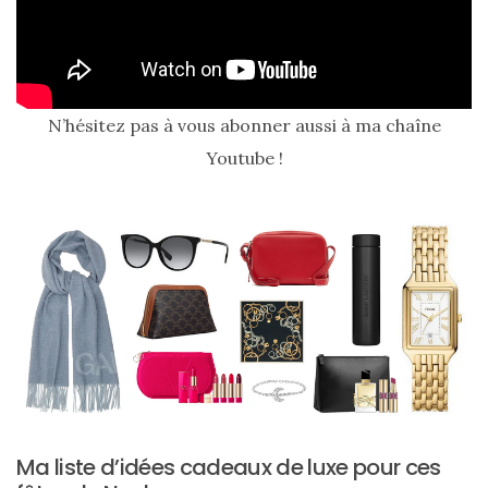
N’hésitez pas à vous abonner aussi à ma chaîne
Youtube !
Ma
sélection
de
sacs
légers
et
tendance
pour
l’été
23/05/2026
Ma liste d’idées cadeaux de luxe pour ces