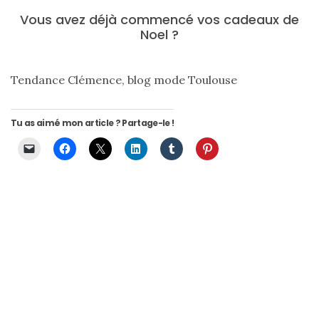
Vous avez déjà commencé vos cadeaux de
Noel ?
Zoom
Tendance Clémence, blog mode Toulouse
sur
le
sac
Batman
Tu as aimé mon article ? Partage-le !
Small
RSVP
Paris
16/05/2026