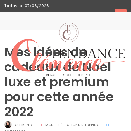
Today is
07/06/2026
TENDANCES
Mes idées de
Sac
Floral
cadeaux de Noel
Tote
luxe et premium
Bag
de Silkyhaus :
pour cette année
mon
2022
avis
sur
CLÉMENCE
MODE
,
SÉLECTIONS SHOPPING