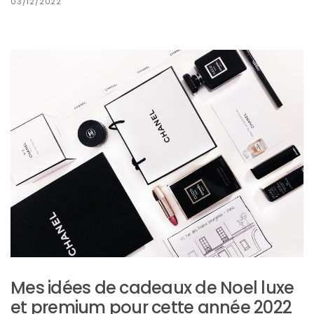
ce
03/12/2022
sac
en
soie
et
cuir
au
luxe
discret
06/06/2026
Mes idées de cadeaux de Noel luxe
et premium pour cette année 2022