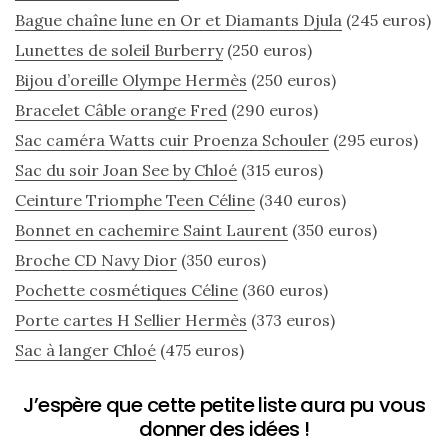
printemps
Bague chaîne lune en Or et Diamants Djula
(245 euros)
été
2026
Lunettes de soleil Burberry
(250 euros)
:
ma
Bijou d’oreille Olympe Hermès
(250 euros)
sélection
Bracelet Câble orange Fred
(290 euros)
chic
et
Sac caméra Watts cuir Proenza Schouler
(295 euros)
pratique
au
Sac du soir Joan See by Chloé
(315 euros)
quotidien
Ceinture Triomphe Teen Céline
(340 euros)
Bonnet en cachemire Saint Laurent
(350 euros)
09/05/2026
Broche CD Navy Dior
(350 euros)
Pochette cosmétiques Céline
(360 euros)
Porte cartes H Sellier Hermès
(373 euros)
Sac à langer Chloé
(475 euros)
J’espère que cette petite liste aura pu vous
donner des idées !