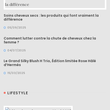
Soins cheveux secs : les produits qui font vraiment la
différence
05/09/2025
Comparatif :
les
sacs
Comment lutter contre la chute de cheveux chez la
Monceau
femme ?
et
Mini
04/07/2025
Marly
Ateliers
Auguste,
Le Grand Silky Blush H Trio, Édition limitée Rose Hâlé
lequel
d’Hermès
choisir
?
15/03/2025
02/05/2026
LIFESTYLE
CATÉGORIES