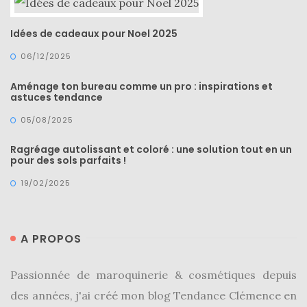
DU BLOG
Idées de cadeaux pour Noel 2025
06/12/2025
Beauté
(640)
Aménage ton bureau comme un pro : inspirations et
astuces tendance
Actualités
beauté
05/08/2025
(10)
Ragréage autolissant et coloré : une solution tout en un
pour des sols parfaits !
Conseils
beauté
19/02/2025
(54)
Favoris
A PROPOS
et
déceptions
Passionnée de maroquinerie & cosmétiques depuis
(27)
des années, j'ai créé mon blog Tendance Clémence en