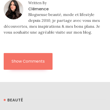
DU BLOG
Written By
Clémence
Blogueuse beauté, mode et lifestyle
depuis 2010, je partage avec vous mes
Beauté
découvertes, mes inspirations & mes bons plans. Je
(640)
vous souhaite une agréable visite sur mon blog.
Actualités
beauté
(10)
Conseils
Show Comments
beauté
(54)
Favoris
et
déceptions
BEAUTÉ
(27)