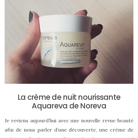
ce
sac
en
soie
et
cuir
au
luxe
discret
La crème de nuit nourissante
Aquareva de Noreva
06/06/2026
Je reviens aujourd’hui avec une nouvelle revue beauté
afin de nous parler d’une découverte, une crème de