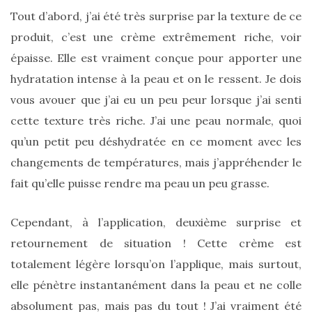
Tout d’abord, j’ai été très surprise par la texture de ce
produit, c’est une crème extrêmement riche, voir
épaisse. Elle est vraiment conçue pour apporter une
hydratation intense à la peau et on le ressent. Je dois
vous avouer que j’ai eu un peu peur lorsque j’ai senti
cette texture très riche. J’ai une peau normale, quoi
Ma
sélection
qu’un petit peu déshydratée en ce moment avec les
de
sacs
changements de températures, mais j’appréhender le
légers
fait qu’elle puisse rendre ma peau un peu grasse.
et
tendance
pour
l’été
Cependant, à l’application, deuxième surprise et
retournement de situation ! Cette crème est
23/05/2026
totalement légère lorsqu’on l’applique, mais surtout,
elle pénètre instantanément dans la peau et ne colle
absolument pas, mais pas du tout ! J’ai vraiment été