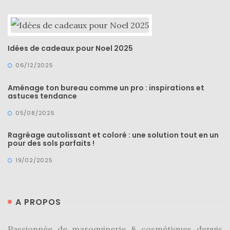
DIY/Recettes
(15)
Idées de cadeaux pour Noel 2025
Lecture/Séries
06/12/2025
(13)
Vie
Aménage ton bureau comme un pro : inspirations et
astuces tendance
quotidienne/Maison
05/08/2025
(61)
Mode
Ragréage autolissant et coloré : une solution tout en un
pour des sols parfaits !
(502)
19/02/2025
Actualités
mode
(5)
A PROPOS
Conseils
mode
Passionnée de maroquinerie & cosmétiques depuis