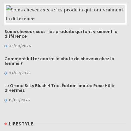
Revues
(478)
Tutoriels
(70)
Soins cheveux secs : les produits qui font vraiment la
différence
Lifestyle
05/09/2025
(154)
Comment lutter contre la chute de cheveux chez la
Bonnes
femme ?
adresses/Evénements
04/07/2025
(43)
Le Grand Silky Blush H Trio, Édition limitée Rose Hâlé
Coups
d’Hermès
de
15/03/2025
coeur
(9)
Digital/Blogging
LIFESTYLE
(12)