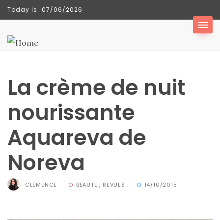
Today is
07/06/2026
TENDANCES
La crème de nuit
Sac
Floral
nourissante
Tote
Aquareva de
Bag
de Silkyhaus :
Noreva
mon
avis
CLÉMENCE
BEAUTÉ
,
REVUES
14/10/2015
sur