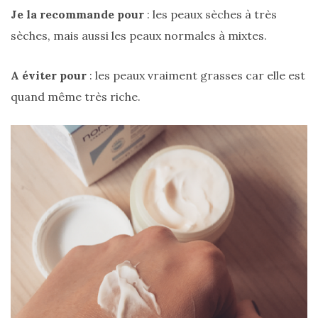
Je la recommande pour
: les peaux sèches à très
sèches, mais aussi les peaux normales à mixtes.
Zoom
A éviter pour
: les peaux vraiment grasses car elle est
sur
le
quand même très riche.
sac
Batman
Small
RSVP
Paris
16/05/2026