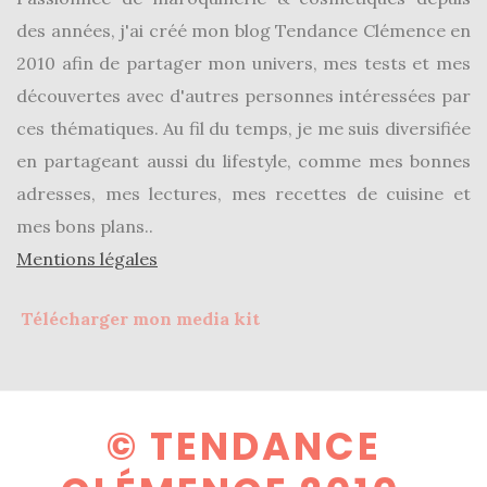
(25)
des années, j'ai créé mon blog Tendance Clémence en
2010 afin de partager mon univers, mes tests et mes
Découvertes
découvertes avec d'autres personnes intéressées par
mode
ces thématiques. Au fil du temps, je me suis diversifiée
(5)
en partageant aussi du lifestyle, comme mes bonnes
Derniers
adresses, mes lectures, mes recettes de cuisine et
achats
mes bons plans..
(45)
Mentions légales
Lookbook
(175)
Télécharger mon media kit
Luxe
&
maroquinerie
© TENDANCE
(218)
Sélections