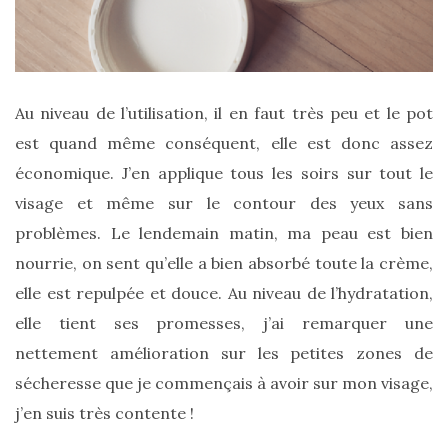
printemps
été
2026
:
ma
sélection
chic
Au niveau de l’utilisation, il en faut très peu et le pot
et
est quand même conséquent, elle est donc assez
pratique
au
économique. J’en applique tous les soirs sur tout le
quotidien
visage et même sur le contour des yeux sans
09/05/2026
problèmes. Le lendemain matin, ma peau est bien
nourrie, on sent qu’elle a bien absorbé toute la crème,
elle est repulpée et douce. Au niveau de l’hydratation,
elle tient ses promesses, j’ai remarquer une
nettement amélioration sur les petites zones de
sécheresse que je commençais à avoir sur mon visage,
j’en suis très contente !