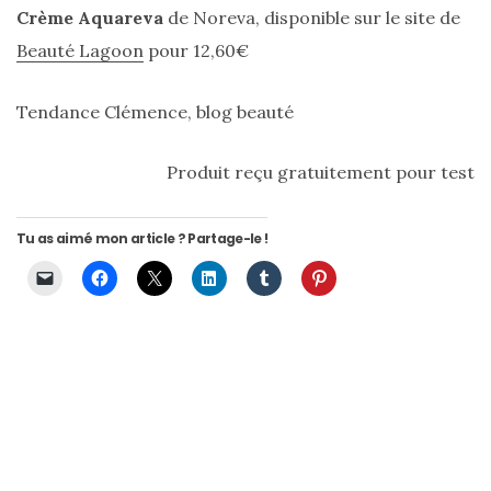
alternatives
Crème Aquareva
de Noreva, disponible sur le site de
éco-
responsables
Beauté Lagoon
pour 12,60€
au
cuir
Tendance Clémence, blog beauté
11/04/2026
Produit reçu gratuitement pour test
Tu as aimé mon article ? Partage-le !