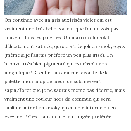
Revues
(478)
On continue avec un gris aux irisés violet qui est
Tutoriels
vraiment une très belle couleur que l’on ne vois pas
(70)
souvent dans les palettes. Un marron chocolat
Lifestyle
délicatement satinée, qui sera très joli en smoky-eyes
(154)
(même si je l’aurais préféré un peu plus irisé). Un
Bonnes
bronze, très bien pigmenté qui est absolument
adresses/Evénements
magnifique ! Et enfin, ma couleur favorite de la
(43)
palette, mon coup de cœur, un sublime vert
Coups
sapin/forêt que je ne saurais même pas décrire, mais
de
vraiment une couleur hors du commun qui sera
coeur
sublime autant en smoky, qu’en coin interne ou en
(9)
eye-liner ! C’est sans doute ma rangée préférée !
Digital/Blogging
(12)