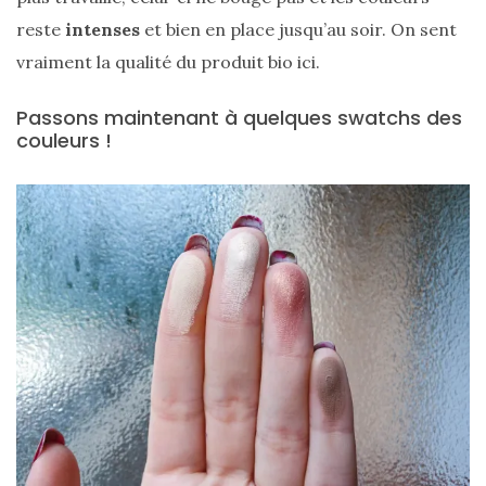
reste
intenses
et bien en place jusqu’au soir. On sent
vraiment la qualité du produit bio ici.
Passons maintenant à quelques swatchs des
Comparatif :
couleurs !
les
sacs
Monceau
et
Mini
Marly
Ateliers
Auguste,
lequel
choisir
?
02/05/2026
CATÉGORIES