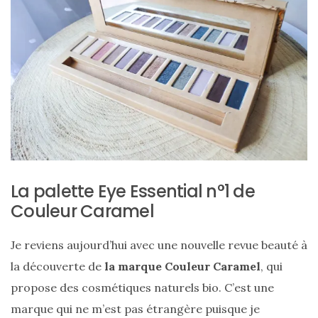
ce
sac
en
soie
et
cuir
au
luxe
La palette Eye Essential n°1 de
discret
Couleur Caramel
06/06/2026
Je reviens aujourd’hui avec une nouvelle revue beauté à
la découverte de
la marque Couleur Caramel
, qui
propose des cosmétiques naturels bio. C’est une
marque qui ne m’est pas étrangère puisque je