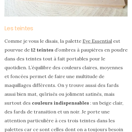
Les teintes
Comme je vous le disais, la palette
Eye Essential
est
pourvue de
12 teintes
d’ombres à paupières en poudre
Ma
dans des teintes tout à fait portables pour le
sélection
de
quotidien. L’équilibre des couleurs claires, moyennes
sacs
légers
et foncées permet de faire une multitude de
et
tendance
maquillages différents. On y trouve aussi des fards
pour
l’été
aussi bien mat, qu’irisés ou joliment satinés, mais
surtout des
couleurs indispensables
: un beige clair,
23/05/2026
des fards de transition et un noir. Je porte une
attention particulière à ces trois teintes dans les
palettes car ce sont celles dont on a toujours besoin