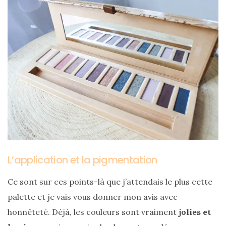
printemps
été
2026
:
ma
sélection
chic
et
pratique
au
quotidien
09/05/2026
L’application et la pigmentation
Ce sont sur ces points-là que j’attendais le plus cette
palette et je vais vous donner mon avis avec
honnêteté. Déjà, les couleurs sont vraiment
jolies et