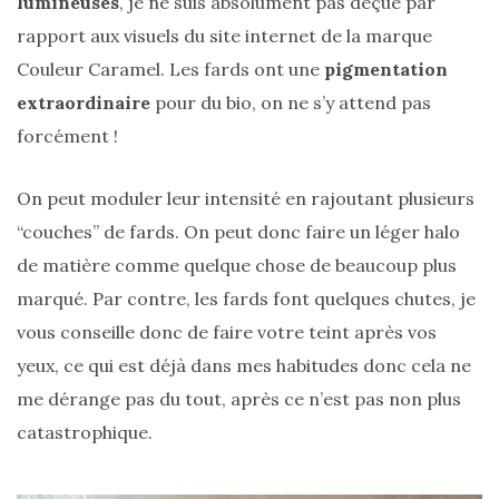
lumineuses
, je ne suis absolument pas déçue par
rapport aux visuels du site internet de la marque
Couleur Caramel. Les fards ont une
pigmentation
extraordinaire
pour du bio, on ne s’y attend pas
Zoom
sur
forcément !
le
sac
Batman
On peut moduler leur intensité en rajoutant plusieurs
Small
RSVP
“couches” de fards. On peut donc faire un léger halo
Paris
de matière comme quelque chose de beaucoup plus
16/05/2026
marqué. Par contre, les fards font quelques chutes, je
vous conseille donc de faire votre teint après vos
yeux, ce qui est déjà dans mes habitudes donc cela ne
me dérange pas du tout, après ce n’est pas non plus
catastrophique.