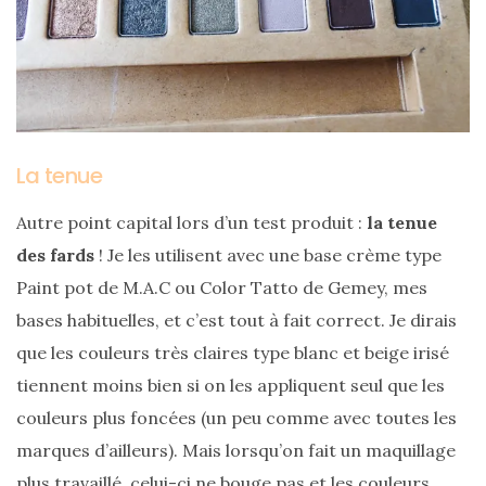
alternatives
éco-
responsables
au
cuir
11/04/2026
La tenue
Autre point capital lors d’un test produit :
la tenue
des fards
! Je les utilisent avec une base crème type
Paint pot de M.A.C ou Color Tatto de Gemey, mes
bases habituelles, et c’est tout à fait correct. Je dirais
que les couleurs très claires type blanc et beige irisé
tiennent moins bien si on les appliquent seul que les
couleurs plus foncées (un peu comme avec toutes les
marques d’ailleurs). Mais lorsqu’on fait un maquillage
plus travaillé, celui-ci ne bouge pas et les couleurs