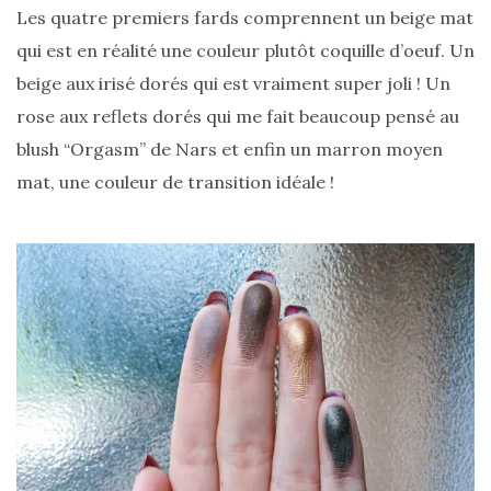
DU BLOG
Les quatre premiers fards comprennent un beige mat
qui est en réalité une couleur plutôt coquille d’oeuf. Un
beige aux irisé dorés qui est vraiment super joli ! Un
Beauté
rose aux reflets dorés qui me fait beaucoup pensé au
(640)
blush “Orgasm” de Nars et enfin un marron moyen
Actualités
mat, une couleur de transition idéale !
beauté
(10)
Conseils
beauté
(54)
Favoris
et
déceptions
(27)