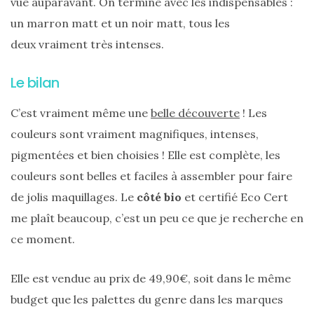
vue auparavant. On termine avec les indispensables :
(25)
un marron matt et un noir matt, tous les
Découvertes
deux vraiment très intenses.
mode
Le bilan
(5)
Derniers
C’est vraiment même une
belle découverte
! Les
achats
couleurs sont vraiment magnifiques, intenses,
(45)
pigmentées et bien choisies ! Elle est complète, les
Lookbook
couleurs sont belles et faciles à assembler pour faire
(175)
de jolis maquillages. Le
côté bio
et certifié Eco Cert
me plaît beaucoup, c’est un peu ce que je recherche en
Luxe
ce moment.
&
maroquinerie
Elle est vendue au prix de 49,90€, soit dans le même
(218)
budget que les palettes du genre dans les marques
Sélections