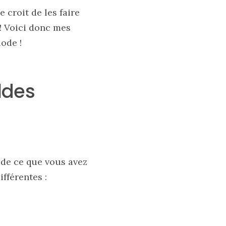
 croit de les faire
! Voici donc mes
iode !
ldes
e de ce que vous avez
fférentes :