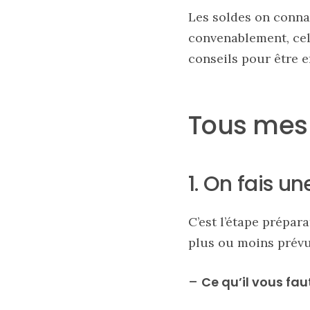
Les soldes on connait
convenablement, cel
conseils pour être e
Tous mes 
1. On fais une
Sac
cabas
en
cuir
C’est l’étape prépar
tressé
Parfois
plus ou moins prévu 
:
mon
avis
–
Ce qu’il vous fau
sur
le
shopper