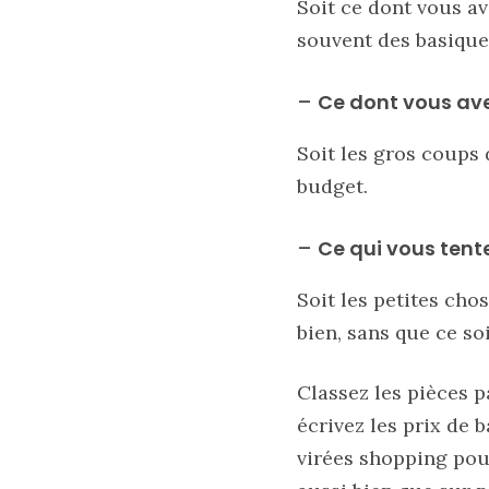
Soit ce dont vous av
marron
chic
souvent des basique
et
tendance
–
Ce dont vous av
30/05/2026
Soit les gros coups 
budget.
–
Ce qui vous tent
Soit les petites ch
bien, sans que ce soi
Classez les pièces 
écrivez les prix de 
virées shopping pour
Ma