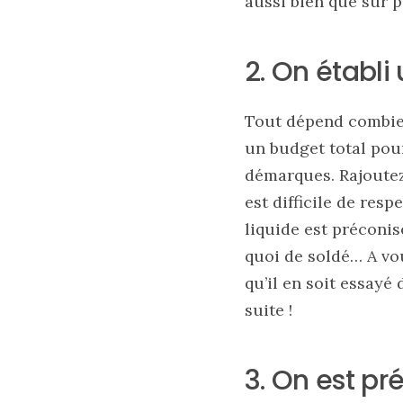
aussi bien que sur p
sélection
de
sacs
légers
2. On établi
et
tendance
pour
l’été
Tout dépend combien 
un budget total pour
23/05/2026
démarques. Rajoutez 
est difficile de res
liquide est préconi
quoi de soldé… A vou
qu’il en soit essayé
suite !
3. On est pr