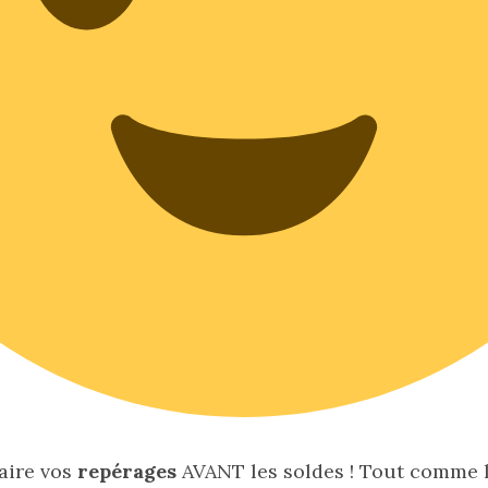
faire vos
repérages
AVANT les soldes ! Tout comme 