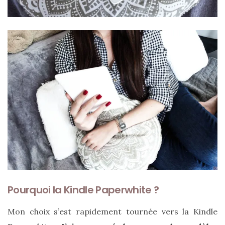
Les
sacs
tendances
printemps
été
2026
:
ma
sélection
chic
et
pratique
au
quotidien
09/05/2026
Pourquoi la Kindle Paperwhite ?
Mon choix s’est rapidement tournée vers la Kindle