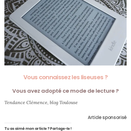
Conseils
mode
(25)
Découvertes
mode
(5)
Derniers
achats
Vous connaissez les liseuses ?
(45)
Lookbook
Vous avez adopté ce mode de lecture ?
(175)
Tendance Clémence, blog Toulouse
Luxe
&
Article sponsorisé
maroquinerie
Tu as aimé mon article ? Partage-le !
(218)