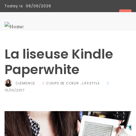
Today is
06/06/2026
TENDANCES
La liseuse Kindle
Paperwhite
CLÉMENCE
COUPS DE COEUR
,
LIFESTYLE
15/10/2017