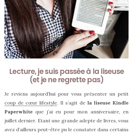
Sac
Lecture, je suis passée à la liseuse
Floral
(et je ne regrette pas)
Tote
Je reviens aujourd’hui pour vous présenter un petit
Bag
coup de cœur lifestyle
. Il s’agit de
la liseuse Kindle
de Silkyhaus :
Paperwhite
que j’ai eu pour mon anniversaire, en
mon
juillet dernier. Etant une grande adepte de livres, vous
avis
avez d’ailleurs peut-être pu le constater dans certains