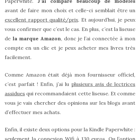
Paperwhite.
J’ai comparé beaucoup de modèles
avant de faire mon choix et celle-ci semblait être un
excellent rapport qualité/prix
. Et aujourd’hui, je peux
vous confirmer que c’est le cas. En plus, c’est la liseuse
de
la marque Amazon
, donc je l’ai connectée à mon
Zoom
compte en un clic et je peux acheter mes livres très
sur
le
facilement.
sac
Batman
Small
Comme Amazon était déjà mon fournisseur officiel,
RSVP
Paris
c’est parfait ! Enfin, j’ai lu
plusieurs avis de lectrices
assidues
qui recommandaient cette liseuse. Et comme
16/05/2026
vous je vais chercher des opinions sur les blogs avant
d’effectuer mes achats.
Enfin, il existe deux options pour la Kindle Paperwhite :
seulement la connexion Wifi à 130 euros. Ou l’option