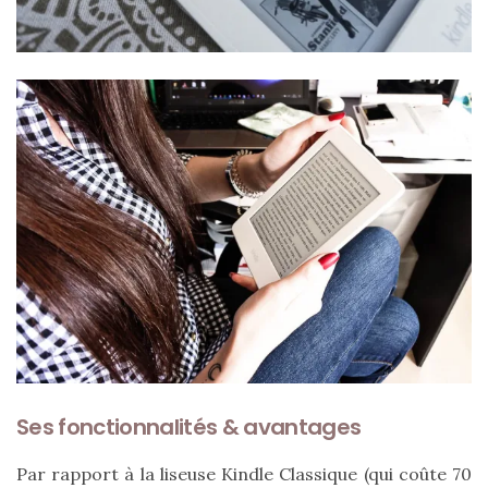
vegan
:
7
alternatives
éco-
responsables
au
cuir
11/04/2026
Ses fonctionnalités & avantages
Par rapport à la liseuse Kindle Classique (qui coûte 70