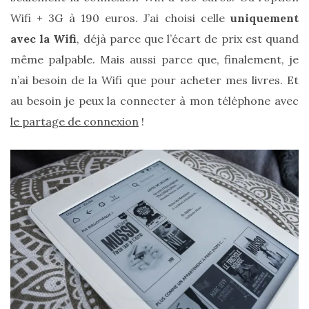
Wifi + 3G à 190 euros. J’ai choisi celle
uniquement
avec la Wifi
, déjà parce que l’écart de prix est quand
même palpable. Mais aussi parce que, finalement, je
n’ai besoin de la Wifi que pour acheter mes livres. Et
au besoin je peux la connecter à mon téléphone avec
le partage de connexion
!
Les
plus
belles
marques
de
sacs