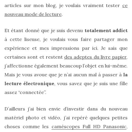
sur
articles sur mon blog, je voulais vraiment tester
ce
ce
nouveau mode de lecture
.
sac
Et étant donné que je suis devenu
totalement addict
en
à cette liseuse, je voulais vous faire partager mon
soie
expérience et mes impressions par ici. Je sais que
et
certaines sont et restent
des adeptes du livre papier
,
cuir
j’affectionne également beaucoup l’objet en lui-même.
au
Mais je vous avoue que je n’ai aucun mal à passer à
la
luxe
lecture électronique
, vous savez que je suis une fille
discret
assez “connectée”.
D’ailleurs j’ai bien envie d’investir dans du nouveau
06/06/2026
matériel photo et vidéo, j’ai repéré quelques petites
choses comme les
caméscopes Full HD Panasonic
,