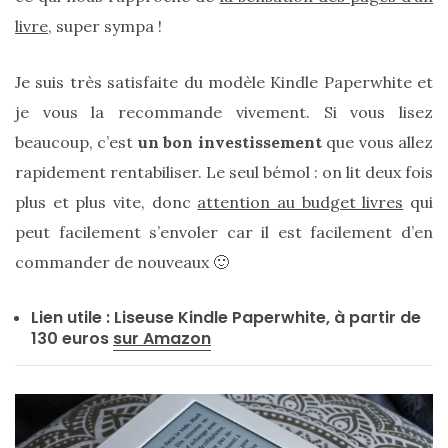
Digital/Blogging
livre
, super sympa !
(12)
Je suis très satisfaite du modèle Kindle Paperwhite et
DIY/Recettes
(15)
je vous la recommande vivement. Si vous lisez
beaucoup, c’est
un bon investissement
que vous allez
Lecture/Séries
rapidement rentabiliser. Le seul bémol : on lit deux fois
(13)
plus et plus vite, donc
attention au budget livres
qui
Vie
peut facilement s’envoler car il est facilement d’en
quotidienne/Maison
commander de nouveaux 🙂
(61)
Mode
Lien utile : Liseuse Kindle Paperwhite, à partir de
130 euros
sur Amazon
(502)
Actualités
mode
(5)