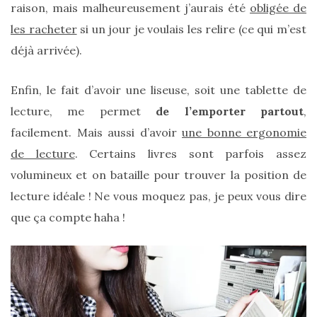
raison, mais malheureusement j’aurais été
obligée de
les racheter
si un jour je voulais les relire (ce qui m’est
déjà arrivée).
Enfin, le fait d’avoir une liseuse, soit une tablette de
lecture, me permet
de l’emporter partout
,
facilement. Mais aussi d’avoir
une bonne ergonomie
de lecture
. Certains livres sont parfois assez
Ma
volumineux et on bataille pour trouver la position de
sélection
de
lecture idéale ! Ne vous moquez pas, je peux vous dire
sacs
légers
que ça compte haha !
et
tendance
pour
l’été
23/05/2026