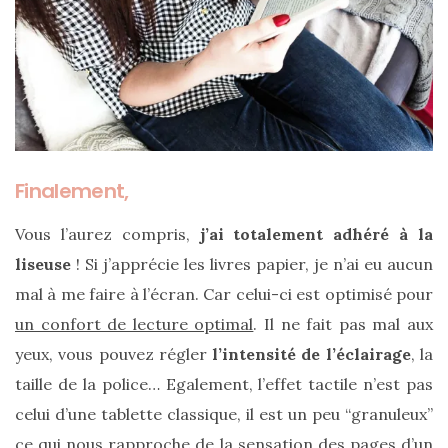
(27)
Revues
(478)
Tutoriels
(70)
Finalement,
Lifestyle
(154)
Vous l’aurez compris,
j’ai totalement adhéré à la
Bonnes
liseuse
! Si j’apprécie les livres papier, je n’ai eu aucun
adresses/Evénements
mal à me faire à l’écran. Car celui-ci est optimisé pour
(43)
un confort de lecture optimal
. Il ne fait pas mal aux
Coups
yeux, vous pouvez régler
l’intensité de l’éclairage
, la
de
taille de la police… Egalement, l’effet tactile n’est pas
coeur
celui d’une tablette classique, il est un peu “granuleux”
(9)
ce qui nous rapproche de
la sensation des pages d’un