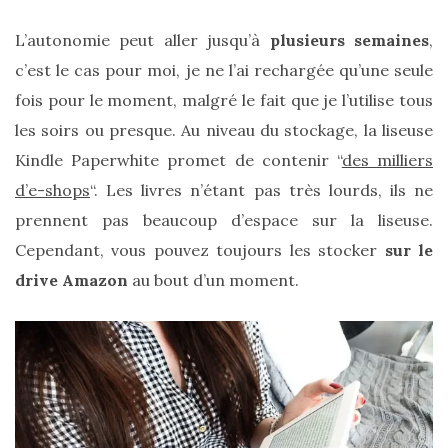
CATÉGORIES
L’autonomie peut aller jusqu’à
plusieurs semaines
,
DU BLOG
c’est le cas pour moi, je ne l’ai rechargée qu’une seule
fois pour le moment, malgré le fait que je l’utilise tous
les soirs ou presque. Au niveau du stockage, la liseuse
Beauté
Kindle Paperwhite promet de contenir “
des milliers
(640)
d’e-shops
“. Les livres n’étant pas très lourds, ils ne
Actualités
prennent pas beaucoup d’espace sur la liseuse.
beauté
Cependant, vous pouvez toujours les stocker
sur le
(10)
drive Amazon
au bout d’un moment.
Conseils
beauté
(54)
Favoris
et
déceptions