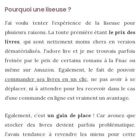
Pourquoi une liseuse ?
Sac
cabas
en
J’ai voulu tenter l’expérience de la liseuse pour
cuir
plusieurs raisons. La toute première étant
le prix des
tressé
Parfois
livres
, qui sont nettement moins chers en version
:
mon
dématérialisés. J’adore lire et je me trouvais parfois
avis
sur
freinée par le prix de certains romans à la Fnac ou
le
shopper
même sur Amazon. Egalement, le fait de pouvoir
marron
chic
commander ses livres en un clic
, ne pas avoir à se
et
tendance
déplacer, ni à attendre pour les recevoir dans le cas
d’une commande en ligne est vraiment un avantage.
30/05/2026
Egalement, c’est
un gain de place
! Car avouez que
stocker des livres devient parfois problématique.
J’avais tendance à revendre les miens pour cette