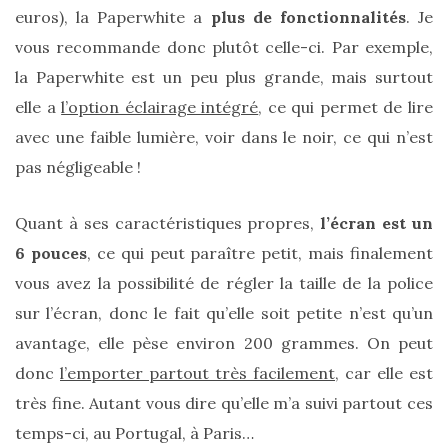
euros), la Paperwhite a
plus de fonctionnalités
. Je
vous recommande donc plutôt celle-ci. Par exemple,
la Paperwhite est un peu plus grande, mais surtout
elle a
l’option éclairage intégré
, ce qui permet de lire
avec une faible lumière, voir dans le noir, ce qui n’est
Comparatif :
pas négligeable !
les
sacs
Monceau
Quant à ses caractéristiques propres,
l’écran est un
et
Mini
6 pouces
, ce qui peut paraître petit, mais finalement
Marly
Ateliers
vous avez la possibilité de régler la taille de la police
Auguste,
lequel
sur l’écran, donc le fait qu’elle soit petite n’est qu’un
choisir
?
avantage, elle pèse environ 200 grammes. On peut
donc
l’emporter partout très facilement
, car elle est
02/05/2026
très fine. Autant vous dire qu’elle m’a suivi partout ces
temps-ci, au Portugal, à Paris…