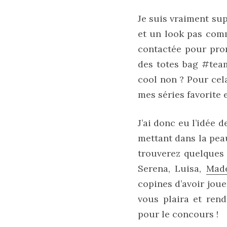
sélection
de
Je suis vraiment su
sacs
légers
et un look pas com
et
tendance
contactée pour pro
pour
l’été
des totes bag #team
cool non ? Pour cela
23/05/2026
mes séries favorite 
J’ai donc eu l’idée d
mettant dans la peau
trouverez quelques
Serena, Luisa,
Made
copines d’avoir joue
vous plaira et ren
pour le concours !