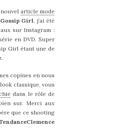
n nouvel
article mode
 Gossip Girl
, j’ai été
aux sur Instagram :
 série en DVD. Super
ip Girl étant une de
e
.
mes copines en nous
 look classique, vous
chie
dans le rôle de
bien sur. Merci aux
spère que ce shooting
TendanceClemence