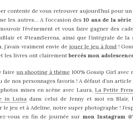
per contente de vous retrouver aujourd’hui pour u
me les autres… A l’occasion des
10 ans de la série
mouvoir l’événement et vous faire gagner des cade
Blair et #teamSerena, ainsi que l’intégrale de la
, j’avais vraiment envie de
jouer le jeu à fond
! Goss
et les livres ont clairement
bercés mon adolescenc
e faire
un shooting à thème
100% Gossip Girl avec 
 de nos personnages favoris ! A défaut d’un article
 photos mises en scène avec Laura,
La Petite Fren
 in Luisa
dans celui de Jenny et moi en Blair, 
r le jeu et à Adeline, notre super photographe ! J’e
dez-vous en fin de journée sur
mon Instagram @