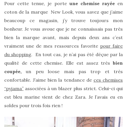
Pour cette tenue, je porte
une chemise rayée
en
coton de la marque New Look, vous savez que j’aime
beaucoup ce magasin, j’y trouve toujours mon
bonheur. Je vous avoue que je ne connaissais pas très
bien la marque avant, mais depuis deux ans c’est
vraiment une de mes ressources favorite
pour faire
du shopping
. En tout cas, je n’ai pas été déçue par la
qualité de cette chemise. Elle est assez très
bien
coupée,
un peu loose mais pas trop et très
confortable. J’aime bien la tendance de
ces chemises
“pyjama”
associées à un blazer plus strict. Celui-ci qui
est bleu marine vient de chez Zara. Je l’avais eu en
soldes pour trois fois rien !
Les
sacs
tendances