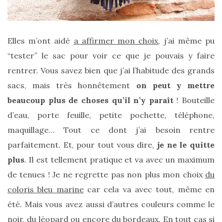
(25)
Découvertes
Elles m’ont aidé
a affirmer mon choix
, j’ai même pu
mode
“tester” le sac pour voir ce que je pouvais y faire
(5)
rentrer. Vous savez bien que j’ai l’habitude des grands
Derniers
sacs, mais très honnêtement
on peut y mettre
achats
beaucoup plus de choses qu’il n’y paraît
! Bouteille
(45)
d’eau, porte feuille, petite pochette, téléphone,
Lookbook
maquillage… Tout ce dont j’ai besoin rentre
(175)
parfaitement. Et, pour tout vous dire,
je ne le quitte
Luxe
plus
. Il est tellement pratique et va avec un maximum
&
de tenues ! Je ne regrette pas non plus mon choix
du
maroquinerie
coloris bleu marine
car cela va avec tout, même en
(218)
été. Mais vous avez aussi d’autres couleurs comme le
Sélections
noir, du léopard ou encore du bordeaux. En tout cas si