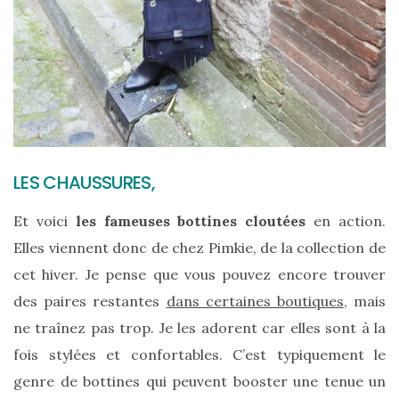
alternatives
éco-
responsables
au
cuir
11/04/2026
LES CHAUSSURES,
Et voici
les fameuses bottines cloutées
en action.
Elles viennent donc de chez Pimkie, de la collection de
cet hiver. Je pense que vous pouvez encore trouver
des paires restantes
dans certaines boutiques
, mais
ne traînez pas trop. Je les adorent car elles sont à la
fois stylées et confortables. C’est typiquement le
genre de bottines qui peuvent booster une tenue un