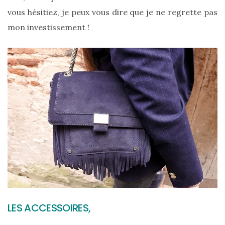
shopping
vous hésitiez, je peux vous dire que je ne regrette pas
(43)
mon investissement !
ARCHIVES
DU BLOG
LES ACCESSOIRES,