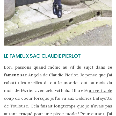
Revues
(478)
Tutoriels
(70)
Lifestyle
(154)
Bonnes
LE FAMEUX SAC CLAUDIE PIERLOT
adresses/Evénements
(43)
Bon, passons quand même au vif du sujet dans
ce
fameux sac
Angela de Claudie Pierlot. Je pense que j’ai
Coups
rabattu les oreilles à tout le monde tout au mois du
de
mois de février avec celui-ci haha ! Il a été
un véritable
coeur
coup de coeur
lorsque je l’ai vu aux Galeries Lafayette
(9)
de Toulouse. Cela faisait longtemps que je n’avais pas
Digital/Blogging
autant craqué pour une pièce mode ! Pour autant, j’ai
(12)