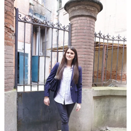
DU BLOG
Beauté
(640)
Actualités
beauté
(10)
Conseils
beauté
(54)
Favoris
et
déceptions
(27)