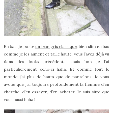
Zoom
sur
le
sac
Batman
Small
En bas, je porte
un jean gris classique
, bien slim en bas
RSVP
Paris
comme je les aiment et taille haute. Vous l’avez déjà vu
dans
des looks précédents
, mais bon je l’ai
16/05/2026
particulièrement celui-ci haha. Et comme tout le
monde j’ai plus de hauts que de pantalons. Je vous
avoue que j’ai toujours profondément la flemme d’en
cherche, d’en essayer, d’en acheter. Je suis sûre que
vous aussi haha !