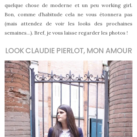
cabas
quelque chose de moderne et un peu working girl.
en
cuir
Bon, comme d’habitude cela ne vous étonnera pas
tressé
Parfois
(mais attendez de voir les looks des prochaines
:
mon
semaines…). Bref, je vous laisse regarder les photos !
avis
sur
le
LOOK CLAUDIE PIERLOT, MON AMOUR
shopper
marron
chic
et
tendance
30/05/2026