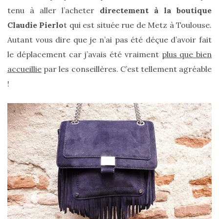
tenu à aller l’acheter
directement à la boutique
DIY/Recettes
Claudie Pierlo
t qui est située rue de Metz à Toulouse.
(15)
Autant vous dire que je n’ai pas été déçue d’avoir fait
Lecture/Séries
le déplacement car j’avais été vraiment
plus que bien
(13)
accueillie
par les conseillères. C’est tellement agréable
Vie
!
quotidienne/Maison
(61)
Mode
(502)
Actualités
mode
(5)
Conseils
mode