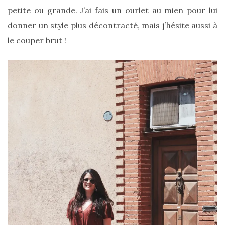
printemps
petite ou grande.
J’ai fais un ourlet au mien
pour lui
été
2026
donner un style plus décontracté, mais j’hésite aussi à
:
ma
le couper brut !
sélection
chic
et
pratique
au
quotidien
09/05/2026