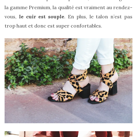
Revues
la gamme Premium, la qualité est vraiment au rendez-
(478)
vous,
le cuir est souple
. En plus, le talon n’est pas
Tutoriels
trop haut et donc est super confortables.
(70)
Lifestyle
(154)
Bonnes
adresses/Evénements
(43)
Coups
de
coeur
(9)
Digital/Blogging
(12)