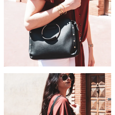
DIY/Recettes
(15)
Lecture/Séries
(13)
Vie
quotidienne/Maison
(61)
Mode
(502)
Actualités
mode
(5)
Conseils
mode