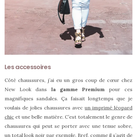
DU BLOG
Beauté
(640)
Actualités
beauté
(10)
Les accessoires
Conseils
Côté chaussures, j’ai eu un gros coup de cœur chez
beauté
New Look dans
la gamme Premium
pour ces
(54)
magnifiques sandales. Ça faisait longtemps que je
Favoris
voulais de jolies chaussures avec
un imprimé léopard
et
chic
et une belle matière. C’est totalement le genre de
déceptions
chaussures qui peut se porter avec une tenue sobre,
(27)
un total look noir par exemple. Bref, comme il s’agit de