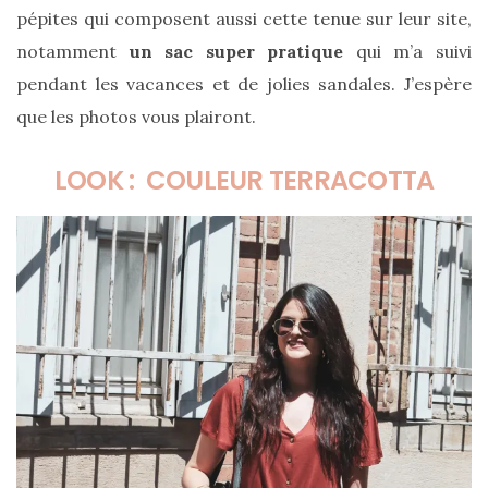
cabas
pépites qui composent aussi cette tenue sur leur site,
en
cuir
notamment
un sac super pratique
qui m’a suivi
tressé
Parfois
pendant les vacances et de jolies sandales. J’espère
:
mon
que les photos vous plairont.
avis
sur
le
LOOK : COULEUR TERRACOTTA
shopper
marron
chic
et
tendance
30/05/2026