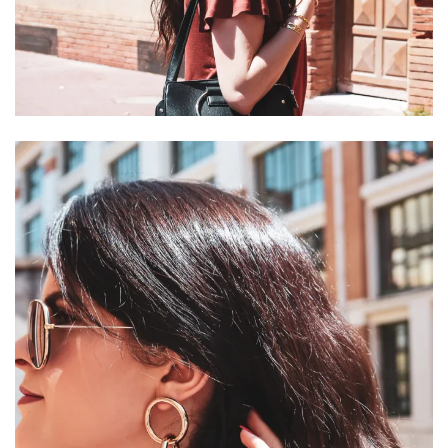
(25)
Découvertes
mode
(5)
Derniers
achats
(45)
Lookbook
(175)
Luxe
&
maroquinerie
(218)
Sélections