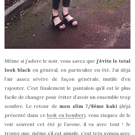
Zoom
sur
le
sac
Même si j’adore le noir, vous savez que
j’évite le total
Batman
Small
look black
en général, en particulier en été. J’ai déjà
RSVP
Paris
l’air assez sévère de façon générale, inutile d’en
rajouter. C’est finalement le pantalon qu’il est le plus
16/05/2026
facile de changer pour éviter d’avoir un ensemble trop
sombre. Le retour de
mon slim 7/8ème kaki
(déjà
présenté dans ce
look en bomber
), vous risquez de le
voir souvent cet été je l’avoue, il va avec tout ! Je
trouve que, même s’il est simple, c’est très sympa avec