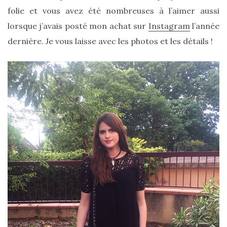
folie et vous avez été nombreuses à l’aimer aussi
lorsque j’avais posté mon achat sur
Instagram
l’année
dernière. Je vous laisse avec les photos et les détails !
Comparatif :
les
sacs
Monceau
et
Mini
Marly
Ateliers
Auguste,
lequel
choisir
?
02/05/2026