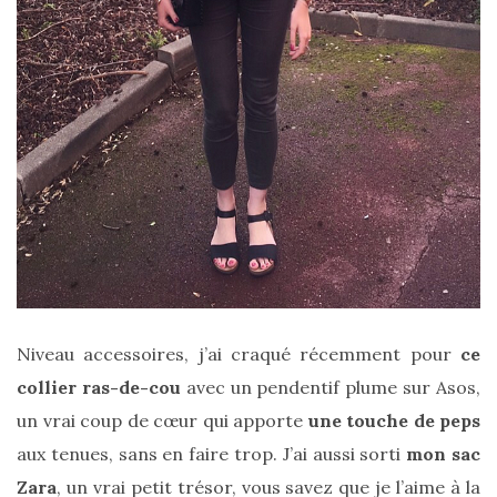
vegan
:
7
alternatives
éco-
responsables
au
cuir
11/04/2026
Niveau accessoires, j’ai craqué récemment pour
ce
collier ras-de-cou
avec un pendentif plume sur Asos,
un vrai coup de cœur qui apporte
une touche de peps
aux tenues, sans en faire trop. J’ai aussi sorti
mon sac
Zara
, un vrai petit trésor, vous savez que je l’aime à la