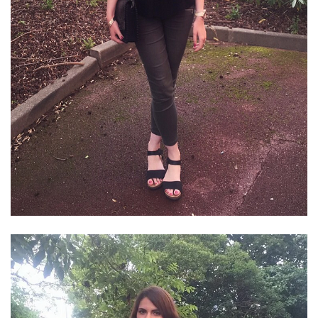
CATÉGORIES
DU BLOG
Beauté
(640)
Actualités
beauté
(10)
Conseils
beauté
(54)
Favoris
et
déceptions