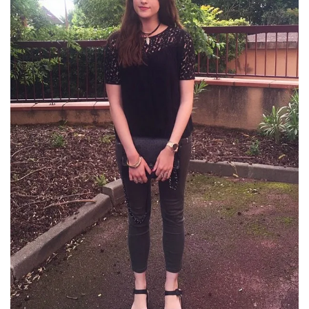
(27)
Revues
(478)
Tutoriels
(70)
Lifestyle
(154)
Bonnes
adresses/Evénements
(43)
Coups
de
coeur
(9)