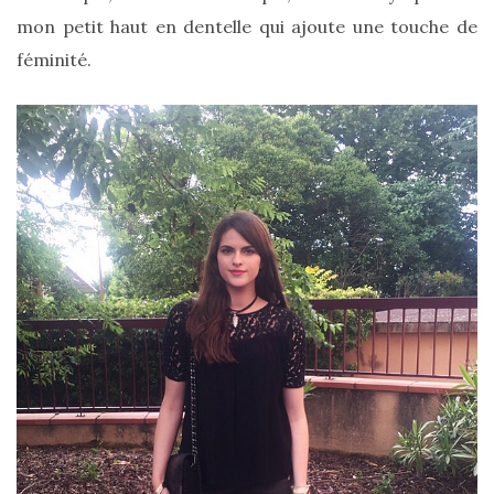
mon petit haut en dentelle qui ajoute une touche de
féminité.
Les
plus
belles
marques
de
sacs