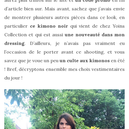
d’article bien sur. Mais avant, sachez que j’avais envie
Sac
cabas
de montrer plusieurs autres pièces dans ce look, en
en
cuir
particulier
ce kimono noir
qui vient de chez Yoins
tressé
Collection et qui est aussi
une nouveauté dans mon
Parfois
:
dressing
. D’ailleurs, je n’avais pas vraiment eu
mon
avis
l’occasion de le porter avant ce shooting, et vous
sur
le
savez que je voue un peu
un culte aux kimonos
en été
shopper
marron
! Bref, décryptons ensemble mes choix vestimentaires
chic
et
du jour !
tendance
30/05/2026