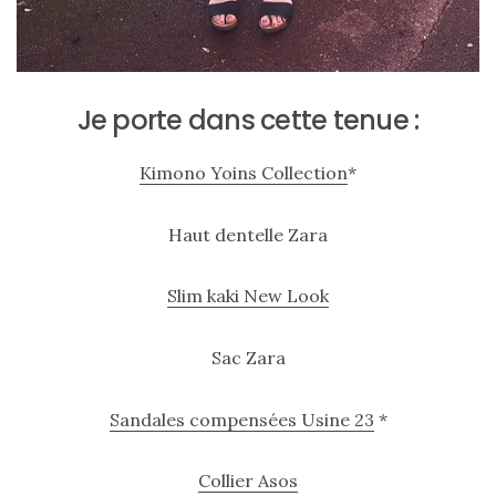
Digital/Blogging
(12)
DIY/Recettes
Je porte dans cette tenue :
(15)
Lecture/Séries
Kimono Yoins Collection
*
(13)
Haut dentelle Zara
Vie
quotidienne/Maison
Slim kaki New Look
(61)
Mode
Sac Zara
(502)
Actualités
Sandales compensées Usine 23
*
mode
(5)
Collier Asos