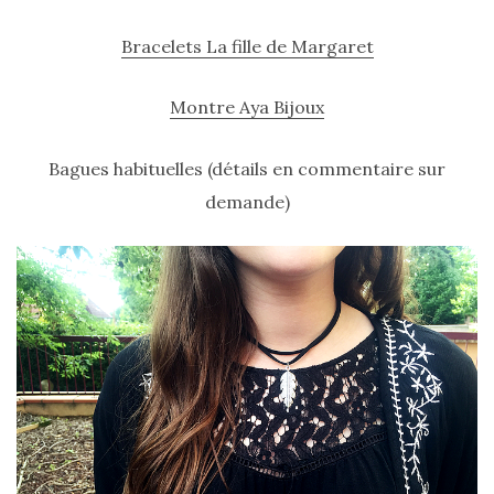
Conseils
Bracelets La fille de Margaret
mode
(25)
Montre Aya Bijoux
Découvertes
mode
Bagues habituelles (détails en commentaire sur
(5)
demande)
Derniers
achats
(45)
Lookbook
(175)
Luxe
&
maroquinerie
(218)