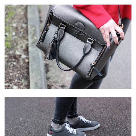
Revues
(478)
Tutoriels
(70)
Lifestyle
(154)
Bonnes
adresses/Evénements
(43)
Coups
de
coeur
(9)
Digital/Blogging
(12)