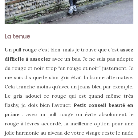
La tenue
Un pull rouge c’est bien, mais je trouve que c’est
assez
Ma
difficile à associer
avec un bas. Je ne suis pas adepte
sélection
de
du rouge et noir, trop “en rouge et noir” justement. Je
sacs
légers
me suis dis que le slim gris était la bonne alternative.
et
tendance
Cela tranche moins qu’avec un jeans bleu par exemple.
pour
Le gris adouci ce rouge
qui est quand même très
l’été
flashy, je dois bien l’avouer.
Petit conseil beauté en
23/05/2026
prime
: avec un pull rouge on évite absolument le
rouge à lèvres accordé, la meilleure option pour une
jolie harmonie au niveau de votre visage reste le nude