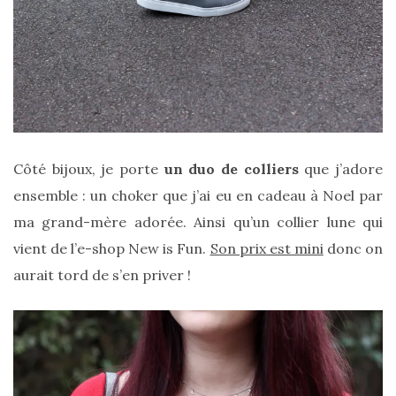
DIY/Recettes
(15)
Lecture/Séries
(13)
Vie
Côté bijoux, je porte
un duo de colliers
que j’adore
quotidienne/Maison
ensemble : un choker que j’ai eu en cadeau à Noel par
(61)
ma grand-mère adorée. Ainsi qu’un collier lune qui
Mode
vient de l’e-shop New is Fun.
Son prix est mini
donc on
(502)
aurait tord de s’en priver !
Actualités
mode
(5)
Conseils
mode