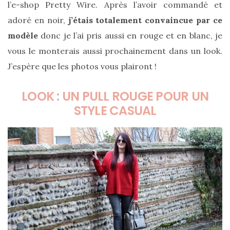
cabas
l’e-shop Pretty Wire. Après l’avoir commandé et
en
adoré en noir,
j’étais totalement convaincue par ce
cuir
tressé
modèle
donc je l’ai pris aussi en rouge et en blanc, je
Parfois
:
vous le monterais aussi prochainement dans un look.
mon
avis
J’espère que les photos vous plairont !
sur
le
shopper
LOOK : UN PULL ROUGE POUR UN
marron
chic
STYLE CASUAL
et
tendance
30/05/2026