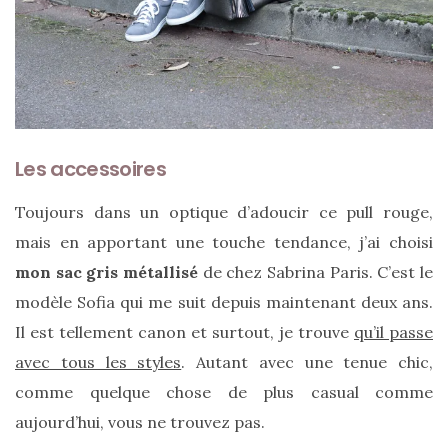
DU BLOG
Beauté
(640)
Actualités
Les accessoires
beauté
(10)
Toujours dans un optique d’adoucir ce pull rouge,
Conseils
mais en apportant une touche tendance, j’ai choisi
beauté
mon sac gris métallisé
de chez Sabrina Paris. C’est le
(54)
modèle Sofia qui me suit depuis maintenant deux ans.
Il est tellement canon et surtout, je trouve
qu’il passe
Favoris
avec tous les styles
. Autant avec une tenue chic,
et
déceptions
comme quelque chose de plus casual comme
(27)
aujourd’hui, vous ne trouvez pas.