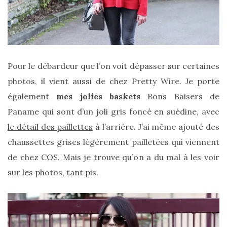
Zoom
sur
le
Pour le débardeur que l’on voit dépasser sur certaines
sac
photos, il vient aussi de chez Pretty Wire. Je porte
Batman
Small
également
mes jolies baskets
Bons Baisers de
RSVP
Paris
Paname qui sont d’un joli gris foncé en suédine, avec
le détail des paillettes
à l’arrière. J’ai même ajouté des
16/05/2026
chaussettes grises légèrement pailletées qui viennent
de chez COS. Mais je trouve qu’on a du mal à les voir
sur les photos, tant pis.