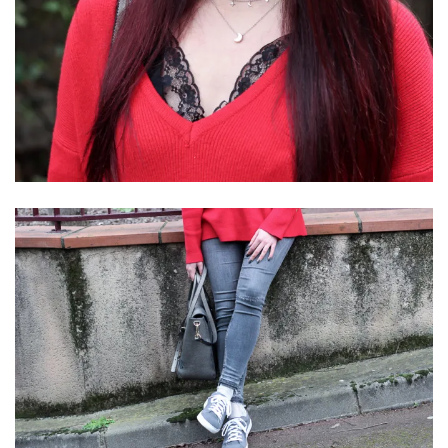
(25)
Découvertes
mode
(5)
Derniers
achats
(45)
Lookbook
(175)
Luxe
&
maroquinerie
(218)
Sélections