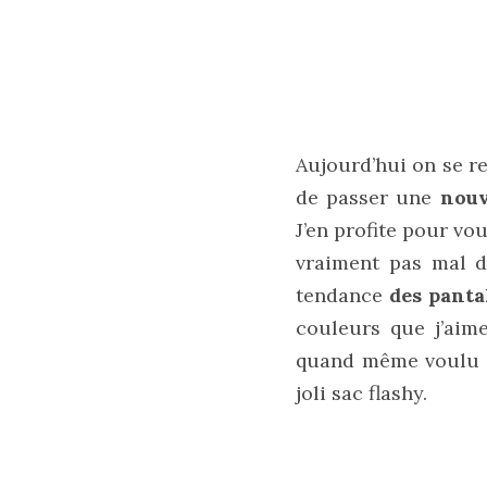
Zoom
sur
le
sac
Batman
Small
Aujourd’hui on se r
RSVP
de passer une
nouv
Paris
J’en profite pour vou
16/05/2026
vraiment pas mal d
tendance
des panta
couleurs que j’aim
quand même voulu a
joli sac flashy.