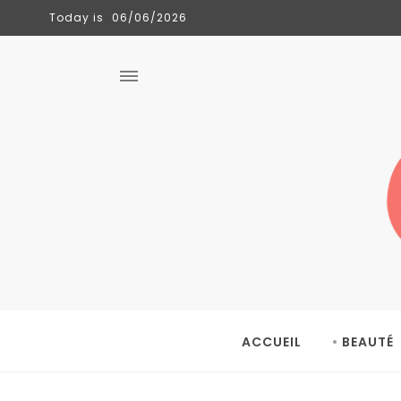
Today is
06/06/2026
CLÉMENCE
TENDANCES
06/06/2026
ACCUEIL
BEAUTÉ