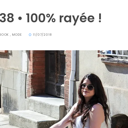
38 • 100% rayée !
BOOK
,
MODE
11/07/2018