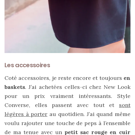
DU BLOG
Beauté
(640)
Actualités
beauté
(10)
Les accessoires
Conseils
Coté accessoires, je reste encore et toujours
en
beauté
baskets
. J’ai achetées celles-ci chez New Look
(54)
pour un prix vraiment intéressants. Style
Favoris
Converse, elles passent avec tout et
sont
et
légères à porter
au quotidien. J’ai quand même
déceptions
voulu rajouter une touche de peps à l’ensemble
(27)
de ma tenue avec un
petit sac rouge en cuir