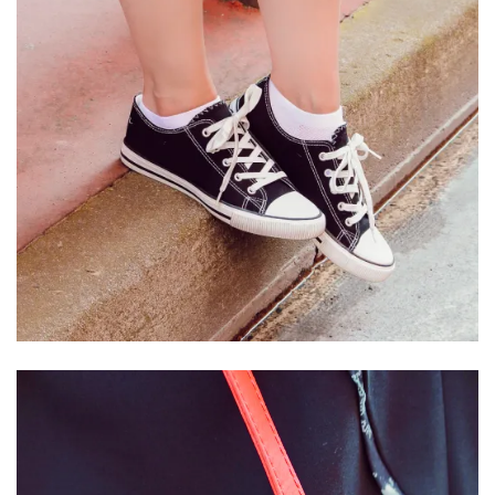
DIY/Recettes
(15)
Lecture/Séries
(13)
Vie
quotidienne/Maison
(61)
Mode
(502)
Actualités
mode
(5)
Conseils
mode