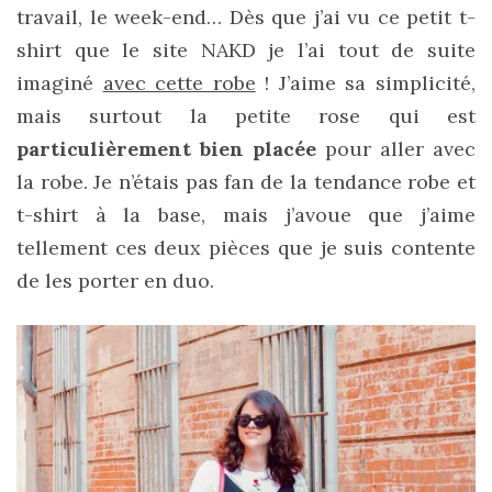
travail, le week-end… Dès que j’ai vu ce petit t-
printemps
été
shirt que le site NAKD je l’ai tout de suite
2026
:
imaginé
avec cette robe
! J’aime sa simplicité,
ma
sélection
mais surtout la petite rose qui est
chic
et
particulièrement bien placée
pour aller avec
pratique
au
la robe. Je n’étais pas fan de la tendance robe et
quotidien
t-shirt à la base, mais j’avoue que j’aime
tellement ces deux pièces que je suis contente
09/05/2026
de les porter en duo.