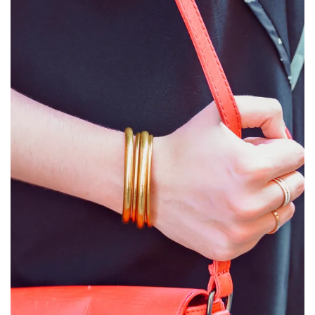
(25)
Découvertes
mode
(5)
Derniers
achats
(45)
Lookbook
(175)
Luxe
&
maroquinerie
(218)
Sélections