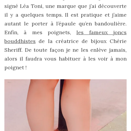
Revues
signé Léa Toni, une marque que j’ai découverte
(478)
il y a quelques temps. Il est pratique et j’aime
Tutoriels
autant le porter à l’épaule qu’en bandoulière.
(70)
Enfin, à mes poignets,
les fameux joncs
bouddhistes
de la créatrice de bijoux Chérie
Lifestyle
(154)
Sheriff. De toute façon je ne les enlève jamais,
alors il faudra vous habituer à les voir à mon
Bonnes
poignet !
adresses/Evénements
(43)
Coups
de
coeur
(9)
Digital/Blogging
(12)