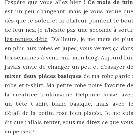
J’espère que vous allez bien !
Ce mois de juin
cabas
en
est un peu changeant, mais je vous avoue que
cuir
tressé
dès que le soleil et la chaleur pointent le bout
Parfois
:
de leur nez, je n’hésite pas une seconde à
sortir
mon
avis
les tenues d’été
. D’ailleurs, je me mets de plus
sur
le
en plus aux robes et jupes, vous verrez ça dans
shopper
marron
les semaines à venir sur mon blog. Aujourd’hui,
chic
j’avais envie de changer un peu et d’essayer de
et
tendance
mixer deux pièces basiques
de ma robe garde :
robe et t-shirt. Ma petite robe noire favorite de
30/05/2026
la
créatrice toulousaine Delphine Josse
, avec
un bête t-shirt blanc basique, mais avec le
détail de la petite rose bien placée. Je me suis
dit que j’allais tenter, vous me direz ce que vous
en pensez !