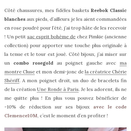
Revues
Côté chaussures, mes fidèles baskets
Reebok Classic
(478)
blanches
aux pieds, d’ailleurs je les aient commandées
Tutoriels
en rose poudré pour l’été, j’ai trop hâte de les recevoir
(70)
! Un petit
sac esprit bohème de
chez Pimkie (ancienne
Lifestyle
collection) pour apporter une touche plus originale à
(154)
la tenue et le tour est joué. Côté bijoux, j’ai miser sur
Bonnes
un
combo rosegold
au poignet gauche avec
ma
adresses/Evénements
montre Cluse
et mon demi-jonc de
la créatrice Chérie
(43)
Shériff
. A mon poignet droit, un duo de bracelets fin
Coups
de la création
Une Ronde à Paris
. Je les adorent, ils ne
de
me quitte plus ! En plus vous pouvez bénéficier de
coeur
-10% de réduction sur ses bijoux
avec le code
(9)
Clemence10M
, c’est le moment d’en profiter !
Digital/Blogging
(12)