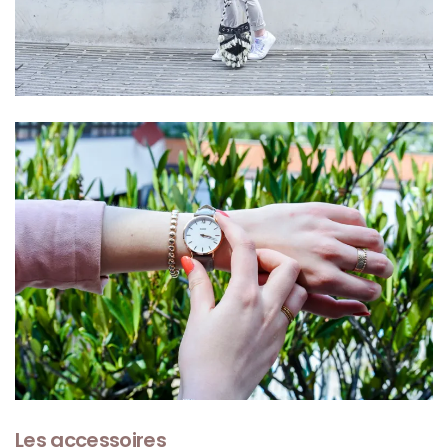
DU BLOG
Beauté
(640)
Actualités
beauté
(10)
Conseils
beauté
(54)
Favoris
et
déceptions
(27)
Les accessoires