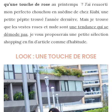
cabas
qu’une touche de rose
au printemps ? J’ai ressorti
en
cuir
mon perfecto chouchou en suédine de chez Kiabi, une
tressé
Parfois
petite pépite trouvé l’année dernière. Mais je trouve
:
mon
que les vestes roses et nude sont
une tendance qui se
avis
sur
démode pas
, je vous proposerais une petite sélection
le
shopping en fin d’article comme d’habitude.
shopper
marron
chic
et
LOOK : UNE TOUCHE DE ROSE
tendance
30/05/2026