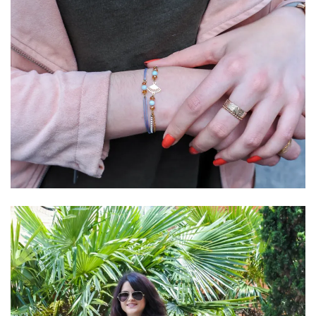
DIY/Recettes
(15)
Lecture/Séries
(13)
Vie
quotidienne/Maison
(61)
Mode
(502)
Actualités
mode
(5)
Conseils
mode