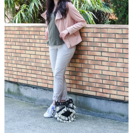
(25)
Découvertes
mode
(5)
Derniers
achats
(45)
Lookbook
(175)
Luxe
&
maroquinerie
(218)
Sélections