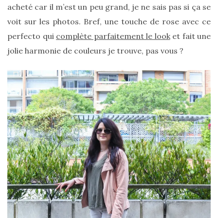
acheté car il m’est un peu grand, je ne sais pas si ça se
printemps
été
voit sur les photos. Bref, une touche de rose avec ce
2026
:
perfecto qui
complète parfaitement le look
et fait une
ma
sélection
jolie harmonie de couleurs je trouve, pas vous ?
chic
et
pratique
au
quotidien
09/05/2026