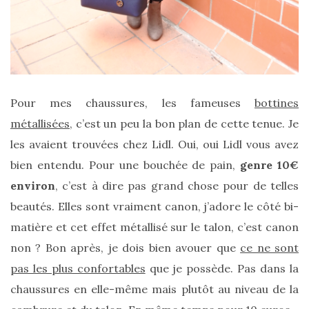
Comparatif :
les
sacs
Pour mes chaussures, les fameuses
bottines
Monceau
métallisées
, c’est un peu la bon plan de cette tenue. Je
et
Mini
les avaient trouvées chez Lidl. Oui, oui Lidl vous avez
Marly
Ateliers
bien entendu. Pour une bouchée de pain,
genre 10€
Auguste,
lequel
environ
, c’est à dire pas grand chose pour de telles
choisir
?
beautés. Elles sont vraiment canon, j’adore le côté bi-
matière et cet effet métallisé sur le talon, c’est canon
02/05/2026
non ? Bon après, je dois bien avouer que
ce ne sont
pas les plus confortables
que je possède. Pas dans la
chaussures en elle-même mais plutôt au niveau de la
CATÉGORIES