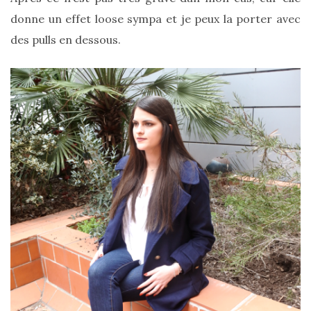
printemps
donne un effet loose sympa et je peux la porter avec
été
2026
des pulls en dessous.
:
ma
sélection
chic
et
pratique
au
quotidien
09/05/2026