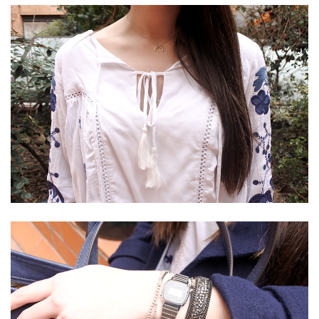
(25)
Découvertes
mode
(5)
Derniers
achats
(45)
Lookbook
(175)
Luxe
&
maroquinerie
(218)
Sélections