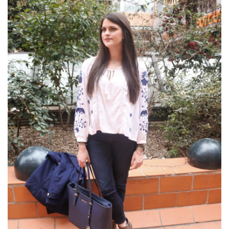
Revues
(478)
Tutoriels
(70)
Lifestyle
(154)
Bonnes
adresses/Evénements
(43)
Coups
de
coeur
(9)
Digital/Blogging
(12)