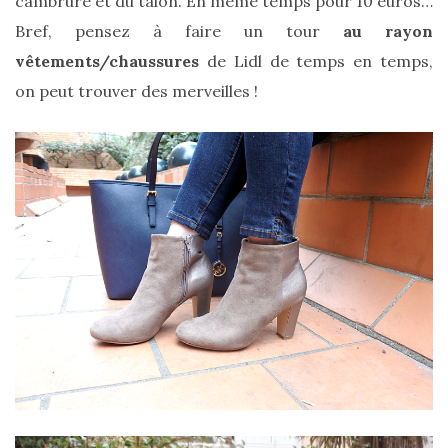
cambrure et du talon. En même temps pour 10 euros…
DU BLOG
Bref, pensez à faire un tour
au rayon
vêtements/chaussures
de Lidl de temps en temps,
Beauté
on peut trouver des merveilles !
(640)
Actualités
beauté
(10)
Conseils
beauté
(54)
Favoris
et
déceptions
(27)