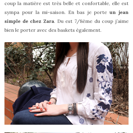
coup la matière est très belle et confortable, elle est
sympa pour la mi-saison. En bas je porte
un jean
simple de chez Zara
. Du est 7/8ème du coup j’aime
bien le porter avec des baskets également.
Les
plus
belles
marques
de
sacs
vegan
:
7