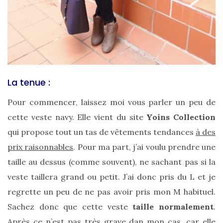
La tenue :
Pour commencer, laissez moi vous parler un peu de
cette veste navy. Elle vient du site
Yoins Collection
qui propose tout un tas de vêtements tendances
à des
prix raisonnables
. Pour ma part, j’ai voulu prendre une
taille au dessus (comme souvent), ne sachant pas si la
veste taillera grand ou petit. J’ai donc pris du L et je
regrette un peu de ne pas avoir pris mon M habituel.
Les
Sachez donc que cette veste
taille normalement
.
sacs
Après ce n’est pas très grave dan mon cas, car elle
tendances