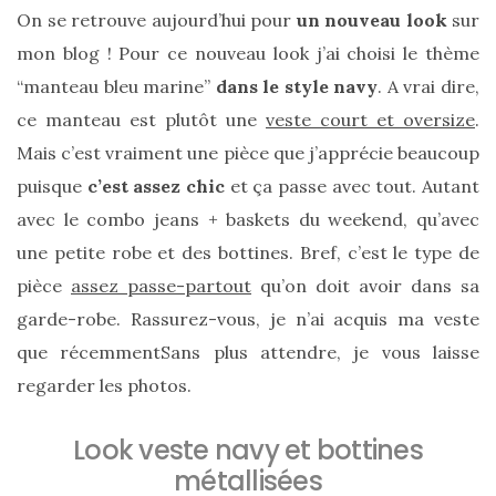
cabas
On se retrouve aujourd’hui pour
un nouveau look
sur
en
cuir
mon blog ! Pour ce nouveau look j’ai choisi le thème
tressé
Parfois
“manteau bleu marine”
dans le style navy
. A vrai dire,
:
mon
ce manteau est plutôt une
veste court et oversize
.
avis
sur
Mais c’est vraiment une pièce que j’apprécie beaucoup
le
shopper
puisque
c’est assez chic
et ça passe avec tout. Autant
marron
avec le combo jeans + baskets du weekend, qu’avec
chic
et
une petite robe et des bottines. Bref, c’est le type de
tendance
pièce
assez passe-partout
qu’on doit avoir dans sa
garde-robe. Rassurez-vous, je n’ai acquis ma veste
30/05/2026
que récemmentSans plus attendre, je vous laisse
regarder les photos.
Look veste navy et bottines
métallisées