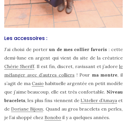
DIY/Recettes
(15)
Lecture/Séries
(13)
Les accessoires :
Vie
J’ai choisi de porter
un de mes collier favoris
: cette
quotidienne/Maison
demi-lune en argent qui vient du site de la créatrice
(61)
Chérie Sheriff
. Il est fin, discret, ravissant et j’adore
le
Mode
mélanger avec d’autres colliers
! Pour
ma montre
, il
(502)
s’agit de ma
Casio
habituelle argentée en petit modèle
Actualités
que j’aime beaucoup, elle est très confortable.
Niveau
mode
bracelets
, les plus fins viennent de
L’Atelier d’Amaya
et
(5)
de
Doriane Bijoux
. Quand au gros bracelets en perles,
je l’ai shoppé chez
Bonobo
il y a quelques années.
Conseils
mode