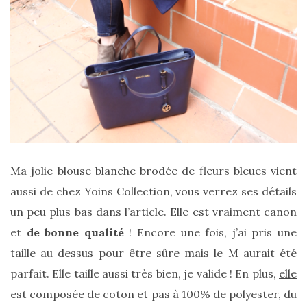
Zoom
sur
le
sac
Batman
Small
RSVP
Paris
Ma jolie blouse blanche brodée de fleurs bleues vient
16/05/2026
aussi de chez Yoins Collection, vous verrez ses détails
un peu plus bas dans l’article. Elle est vraiment canon
et
de bonne qualité
! Encore une fois, j’ai pris une
taille au dessus pour être sûre mais le M aurait été
parfait. Elle taille aussi très bien, je valide ! En plus,
elle
est composée de coton
et pas à 100% de polyester, du