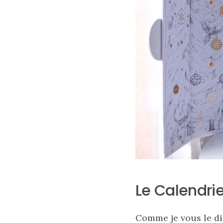
au
cuir
11/04/2026
Le Calendrie
Comme je vous le dis