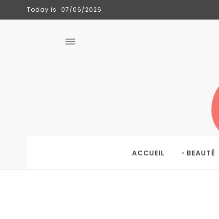
Today is
07/06/2026
CLÉMENCE
TENDANCES
06/06/2026
ACCUEIL
BEAUTÉ