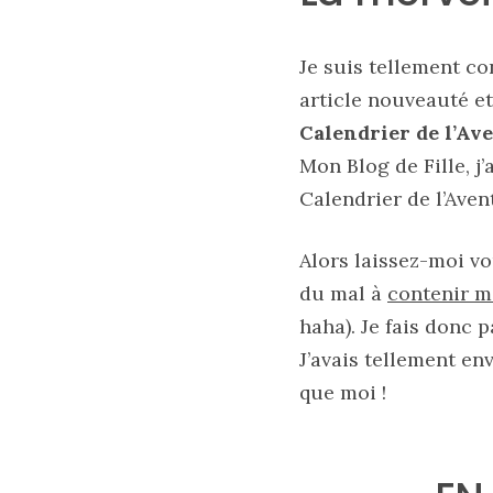
printemps
été
2026
:
Je suis tellement co
ma
sélection
article nouveauté e
chic
et
Calendrier de l’Av
pratique
au
Mon Blog de Fille, j’
quotidien
Calendrier de l’Aven
09/05/2026
Alors laissez-moi vo
du mal à
contenir m
haha). Je fais donc p
J’avais tellement env
que moi !