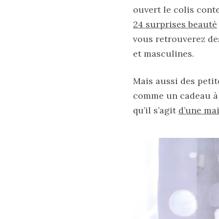
ouvert le colis cont
24 surprises beauté
Comparatif :
les
vous retrouverez de
sacs
Monceau
et masculines.
et
Mini
Marly
Mais aussi des petit
Ateliers
Auguste,
comme un cadeau à of
lequel
choisir
qu’il s’agit
d’une mai
?
02/05/2026
CATÉGORIES
DU BLOG