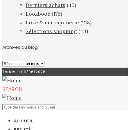
Derniers achats
(45)
Lookbook
(175)
Luxe & maroquinerie
(218)
Sélections shopping
(43)
Archives du blog
Archives
du
Today is
06/06/2026
blog
SEARCH
ACCUEIL
BEAUTÉ