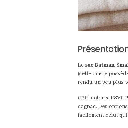
09/05/2026
Présentation
Le
sac Batman Sma
(celle que je possèd
rendu un peu plus t
Zoom
sur
Côté coloris, RSVP 
le
cognac. Des options
sac
Batman
facilement celui qu
Small
RSVP
Paris