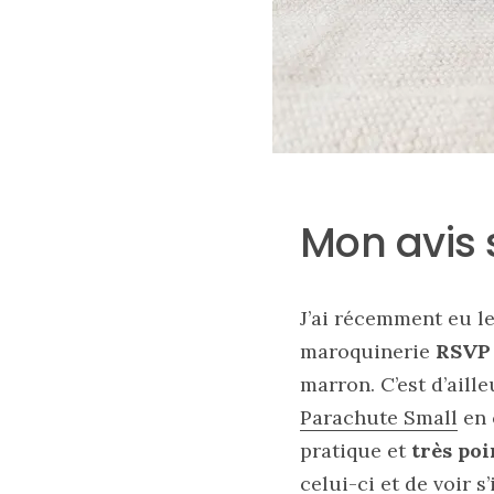
Mon avis 
Sac
cabas
J’ai récemment eu le
en
cuir
maroquinerie
RSVP 
tressé
Parfois
marron. C’est d’aill
:
mon
Parachute Small
en 
avis
pratique et
très poi
sur
le
celui-ci et de voir 
shopper