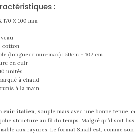
ractéristiques :
X 170 X 100 mm
e veau
e cotton
ble (longueur min-max) : 50cm – 102 cm
ure en cuir
00 unités
marqué à chaud
brunis à la main
un
cuir italien
, souple mais avec une bonne tenue, ce
lie structure au fil du temps. Malgré qu’il soit lisse
nsible aux rayures. Le format Small est, comme son 