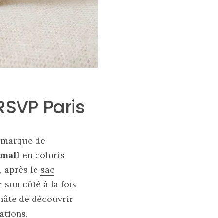
RSVP Paris
a marque de
Small
en coloris
, après le
sac
son côté à la fois
 hâte de découvrir
ations.