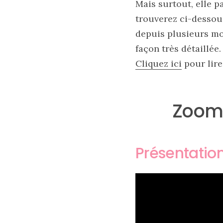
Mais surtout, elle p
marron
chic
trouverez ci-dessous
et
tendance
depuis plusieurs mo
façon très détaillée.
30/05/2026
Cliquez ici
pour lire
Zoom 
Présentation
Ma