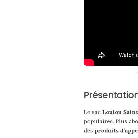
sélection
de
sacs
légers
et
tendance
pour
l’été
23/05/2026
Présentation
Le sac
Loulou Saint
populaires. Plus abo
des
produits d’app