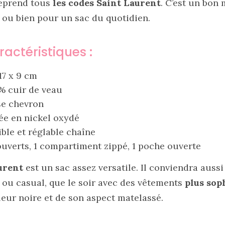
reprend tous
les codes Saint Laurent
. C’est un bon
e
ou bien pour un sac du quotidien.
ractéristiques :
17 x 9 cm
% cuir de veau
sse chevron
tée en nickel oxydé
ble et réglable chaîne
uverts, 1 compartiment zippé, 1 poche ouverte
urent
est un sac assez versatile. Il conviendra aussi
 ou casual, que le soir avec des vêtements
plus sop
leur noire et de son aspect matelassé.