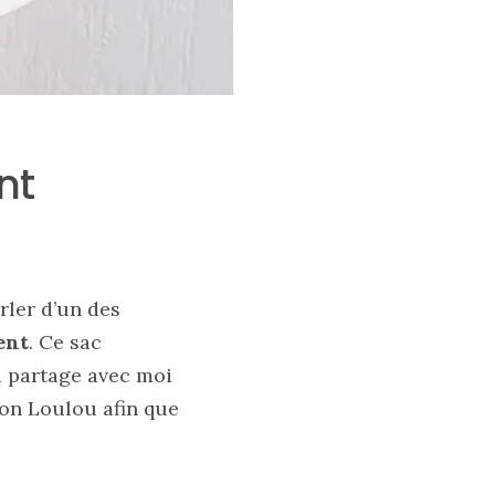
nt
ler d’un des
ent
. Ce sac
i partage avec moi
son Loulou afin que