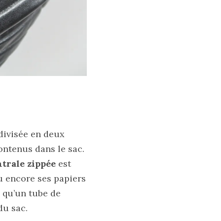
 divisée en deux
ontenus dans le sac.
trale zippée
est
u encore ses papiers
s qu’un tube de
du sac.