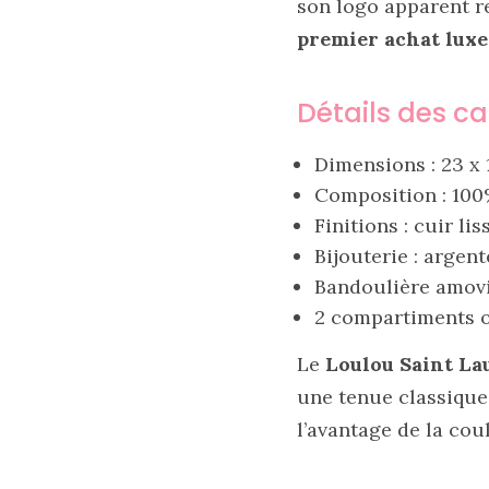
son logo apparent 
premier achat lux
Détails des ca
Dimensions : 23 x 
Composition : 100
Finitions : cuir li
Les
sacs
Bijouterie : argen
tendances
printemps
Bandoulière amovi
été
2026
2 compartiments o
:
ma
Le
Loulou Saint La
sélection
chic
une tenue classique
et
pratique
l’avantage de la cou
au
quotidien