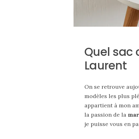
Quel sac c
Laurent
Sac
On se retrouve aujo
cabas
en
modèles les plus plé
cuir
tressé
appartient à mon ami
Parfois
:
la passion de la
mar
mon
avis
je puisse vous en pa
sur
le
shopper