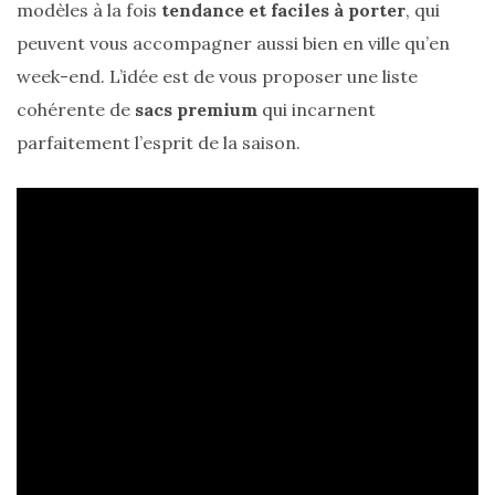
cabas
modèles à la fois
tendance et faciles à porter
, qui
en
peuvent vous accompagner aussi bien en ville qu’en
cuir
tressé
week-end. L’idée est de vous proposer une liste
Parfois
:
cohérente de
sacs premium
qui incarnent
mon
avis
parfaitement l’esprit de la saison.
sur
le
shopper
marron
chic
et
tendance
30/05/2026