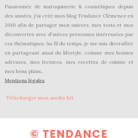
Revues
Passionnée de maroquinerie & cosmétiques depuis
(478)
des années, j'ai créé mon blog Tendance Clémence en
Tutoriels
2010 afin de partager mon univers, mes tests et mes
(70)
découvertes avec d'autres personnes intéressées par
Lifestyle
ces thématiques. Au fil du temps, je me suis diversifiée
(154)
en partageant aussi du lifestyle, comme mes bonnes
adresses, mes lectures, mes recettes de cuisine et
Bonnes
adresses/Evénements
mes bons plans..
(43)
Mentions légales
Coups
Télécharger mon media kit
de
coeur
(9)
Digital/Blogging
© TENDANCE
(12)