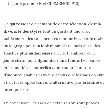
€ (code promo -10% CLEMENCELP10)
printemps
été
2026
:
ma
sélection
Ce qui ressort clairement de cette sélection, c’est la
chic
et
diversité des styles
tout en gardant une vraie
pratique
cohérence : des tons neutres comme le sable, le craie
au
quotidien
ou le grège pour un look minimaliste, mais aussi des
touches
plus audacieuses
avec le framboise ou le
09/05/2026
jaune citron pour
dynamiser une tenue
. Les paniers
et les matières naturelles confirment leur statut
d’incontournables estivaux, tandis que les sacs en cuir
structurés apportent une alternative plus
citadine
et
intemporelle.
En conclusion, les sacs de cette saison sont pensés