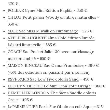
320 €
POLENE Cyme Mini Edition Raphia
– 350 €
CHLOE Petit panier Woody en fibres naturelles
–
650 €
MAJE Sac Miss M walk en cuir vintage
– 225 €
ATELIERS AUGUSTE Alma Gold édition limitée
Lézard limoncello
– 585 €
COACH Sac Pocket Juliet 30 avec matelassage
marron ambré
– 650 €
MAISON RINCEAU Sac Orma Framboise
– 390 €
(-5% de réduction en passant par mon lien)
RSVP PARIS Sac Low Five coloris Sand
– 450 €
LEO ET VIOLETTE Le Mini Gina Tote Greige
– 380 €
DEMELLIER LONDON The Siena Saddle coloris
Craie
– 495 €
Les
sacs
LePARMENTIER Paris Sac Obolo en cuir Aqua
– 315
tendances