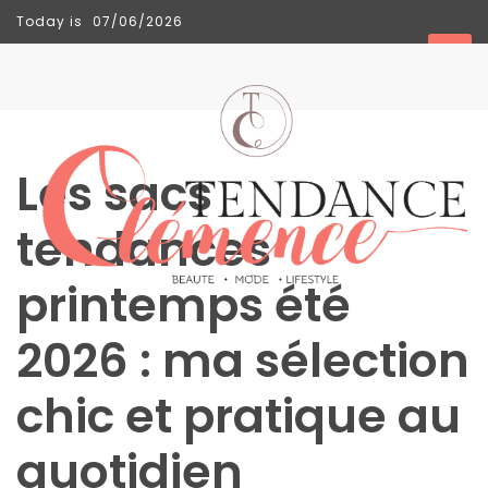
Today is
07/06/2026
TENDANCES
Les sacs
Sac
Floral
tendances
Tote
printemps été
Bag
de Silkyhaus :
2026 : ma sélection
mon
chic et pratique au
avis
sur
quotidien