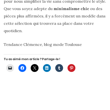
pour nous simplifier la vie sans compromettre le style.
Que vous soyez adepte du
minimalisme chic
ou des
pièces plus affirmées, il y a forcément un modèle dans
cette sélection qui trouvera sa place dans votre
Zoom
sur
quotidien.
le
sac
Batman
Small
Tendance Clémence, blog mode Toulouse
RSVP
Paris
Tu as aimé mon article ? Partage-le !
16/05/2026