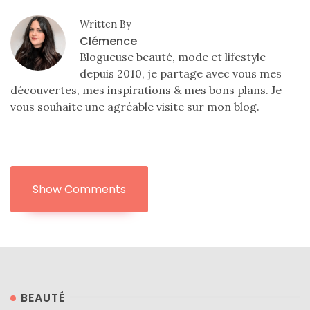
alternatives
éco-
Written By
responsables
au
Clémence
cuir
Blogueuse beauté, mode et lifestyle
depuis 2010, je partage avec vous mes
11/04/2026
découvertes, mes inspirations & mes bons plans. Je
vous souhaite une agréable visite sur mon blog.
Show Comments
BEAUTÉ