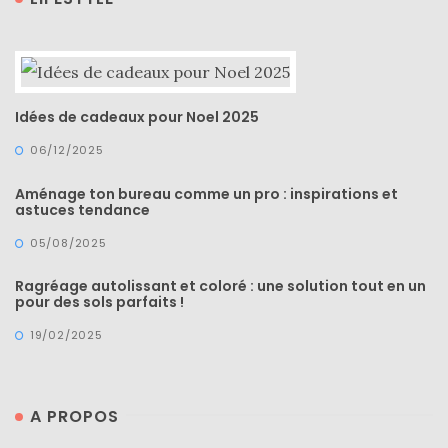
DU BLOG
Beauté
(640)
Idées de cadeaux pour Noel 2025
Actualités
06/12/2025
beauté
Aménage ton bureau comme un pro : inspirations et
(10)
astuces tendance
Conseils
05/08/2025
beauté
Ragréage autolissant et coloré : une solution tout en un
(54)
pour des sols parfaits !
Favoris
19/02/2025
et
déceptions
A PROPOS
(27)