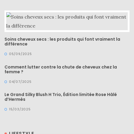
Comparatif :
Soins cheveux secs : les produits qui font vraiment la
les
différence
sacs
Monceau
et
05/09/2025
Mini
Marly
Comment lutter contre la chute de cheveux chez la
Ateliers
femme ?
Auguste,
lequel
04/07/2025
choisir
?
Le Grand Silky Blush H Trio, Édition limitée Rose Hâlé
d’Hermès
02/05/2026
15/03/2025
CATÉGORIES
LIFESTYLE