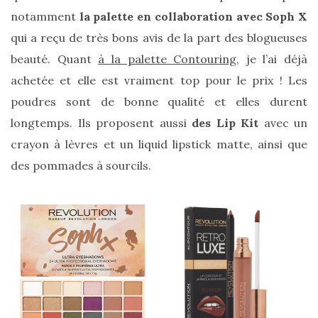
notamment
la palette en collaboration avec Soph X
qui a reçu de très bons avis de la part des blogueuses
beauté. Quant
à la palette Contouring
, je l’ai déjà
achetée et elle est vraiment top pour le prix ! Les
poudres sont de bonne qualité et elles durent
longtemps. Ils proposent aussi
des Lip Kit
avec un
crayon à lèvres et un liquid lipstick matte, ainsi que
des pommades à sourcils.
Les
plus
belles
marques
de
sacs
vegan
:
7