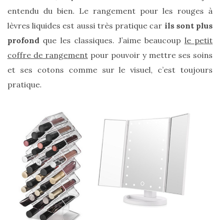
printemps
entendu du bien. Le rangement pour les rouges à
été
2026
lèvres liquides est aussi très pratique car
ils sont plus
:
ma
profond
que les classiques. J’aime beaucoup
le petit
sélection
chic
coffre de rangement
pour pouvoir y mettre ses soins
et
et ses cotons comme sur le visuel, c’est toujours
pratique
au
pratique.
quotidien
09/05/2026