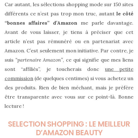
Car autant, les sélections shopping mode sur 150 sites
différents ce n’est pas trop mon truc, autant
le côté
“bonnes affaires” d’Amazon
me parle davantage.
Avant de vous laisser, je tiens à préciser que cet
article n’est pas rémunéré ou en partenariat avec
Amazon. C’est seulement mon initiative. Par contre, je
Ma
suis
“partenaire Amazon”
, ce qui signifie que mes liens
sélection
de
sont “affiliés”, je toucherais donc
une petite
sacs
légers
commission
(de quelques centimes) si vous achetez un
et
tendance
des produits. Rien de bien méchant, mais je préfère
pour
l’été
être transparente avec vous sur ce point-là. Bonne
lecture !
23/05/2026
SELECTION SHOPPING : LE MEILLEUR
D’AMAZON BEAUTY