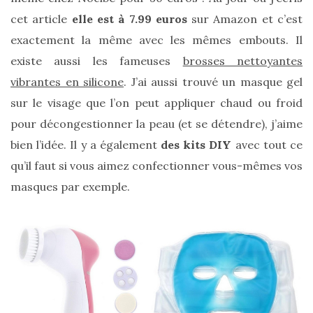
cet article
elle est à 7.99 euros
sur Amazon et c’est
DIY/Recettes
exactement la même avec les mêmes embouts. Il
(15)
existe aussi les fameuses
brosses nettoyantes
Lecture/Séries
vibrantes en silicone
. J’ai aussi trouvé un masque gel
(13)
sur le visage que l’on peut appliquer chaud ou froid
Vie
pour décongestionner la peau (et se détendre), j’aime
quotidienne/Maison
bien l’idée. Il y a également
des kits DIY
avec tout ce
(61)
qu’il faut si vous aimez confectionner vous-mêmes vos
Mode
masques par exemple.
(502)
Actualités
mode
(5)
Conseils
mode