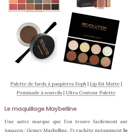
alternatives
éco-
responsables
au
cuir
11/04/2026
Palette de fards à paupières Soph
|
Lip Kit Matte
|
Pommade à sourcils
|
Ultra Contour Palette
Le maquillage Maybelline
Une autre marque que l’on trouve facilement sur
Amazon : Gemey Maybelline. J’y rachète notamment
le