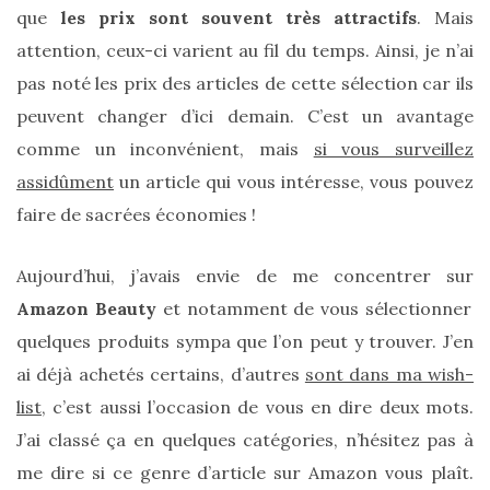
cabas
que
les prix sont souvent très attractifs
. Mais
en
cuir
attention, ceux-ci varient au fil du temps. Ainsi, je n’ai
tressé
Parfois
pas noté les prix des articles de cette sélection car ils
:
mon
peuvent changer d’ici demain. C’est un avantage
avis
sur
comme un inconvénient, mais
si vous surveillez
le
assidûment
un article qui vous intéresse, vous pouvez
shopper
marron
faire de sacrées économies !
chic
et
tendance
Aujourd’hui, j’avais envie de me concentrer sur
Amazon Beauty
et notamment de vous sélectionner
30/05/2026
quelques produits sympa que l’on peut y trouver. J’en
ai déjà achetés certains, d’autres
sont dans ma wish-
list
, c’est aussi l’occasion de vous en dire deux mots.
J’ai classé ça en quelques catégories, n’hésitez pas à
me dire si ce genre d’article sur Amazon vous plaît.