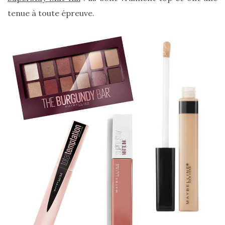
DU BLOG
tenue à toute épreuve.
Beauté
(640)
Actualités
beauté
(10)
Conseils
beauté
(54)
Favoris
et
déceptions
(27)