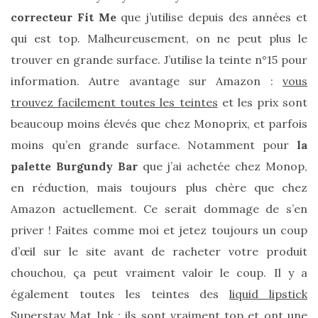
correcteur Fit Me
que j’utilise depuis des années et
qui est top. Malheureusement, on ne peut plus le
trouver en grande surface. J’utilise la teinte n°15 pour
information. Autre avantage sur Amazon :
vous
Comparatif :
les
trouvez facilement toutes les teintes
et les prix sont
sacs
Monceau
beaucoup moins élevés que chez Monoprix, et parfois
et
Mini
moins qu’en grande surface. Notamment pour
la
Marly
Ateliers
palette Burgundy Bar
que j’ai achetée chez Monop,
Auguste,
lequel
en réduction, mais toujours plus chère que chez
choisir
?
Amazon actuellement. Ce serait dommage de s’en
priver ! Faites comme moi et jetez toujours un coup
02/05/2026
d’œil sur le site avant de racheter votre produit
chouchou, ça peut vraiment valoir le coup. Il y a
également toutes les teintes des
liquid lipstick
CATÉGORIES
Superstay Mat Ink
: ils sont vraiment top et ont une