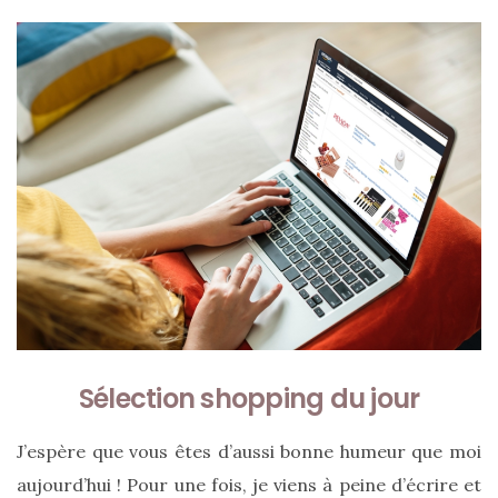
ce
sac
en
soie
et
cuir
au
luxe
discret
06/06/2026
Sélection shopping du jour
J’espère que vous êtes d’aussi bonne humeur que moi
aujourd’hui ! Pour une fois, je viens à peine d’écrire et