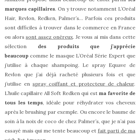
shopping
marques capillaires
. On y trouve notamment L’Oréal
(43)
Hair, Revlon, Redken, Palmer’s… Parfois ces produits
sont difficiles à trouver dans le commerce en France
ou alors
sont assez onéreux
. Je vous ai mis dans cette
sélection
des produits que j’apprécie
ARCHIVES
DU BLOG
beaucoup
comme le masque L’Oréal Série Expert que
j’utilise à chaque shampoing. Le spray Equave de
Revlon que j’ai déjà racheté plusieurs fois et que
j’utilise en
spray coiffant et protecteur de chaleur
.
L’huile capillaire All Soft Redken qui est
ma favorite de
tous les temps
, idéale pour réhydrater vos cheveux
après le brushing par exemple. Ou encore le baume de
soin à la noix de coco de chez Palmer’s, que je n’ai pas
essayé mais qui me tente beaucoup et
fait parti de ma