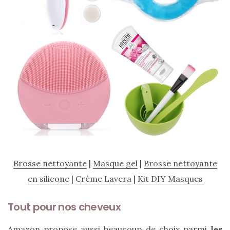
(25)
Découvertes
mode
(5)
Derniers
achats
(45)
Lookbook
(175)
Luxe
Brosse nettoyante
|
Masque gel
|
Brosse nettoyante
&
en silicone
|
Crème Lavera
|
Kit DIY Masques
maroquinerie
Tout pour nos cheveux
(218)
Sélections
Amazon propose aussi beaucoup de choix parmi
les