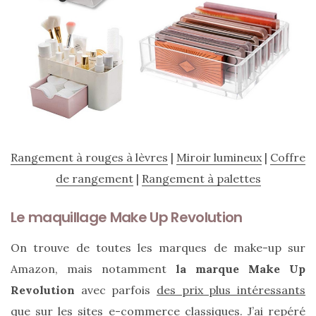
Zoom
sur
le
sac
Batman
Small
RSVP
Paris
Rangement à rouges à lèvres
|
Miroir lumineux
|
Coffre
de rangement
|
Rangement à palettes
16/05/2026
Le maquillage Make Up Revolution
On trouve de toutes les marques de make-up sur
Amazon, mais notamment
la marque Make Up
Revolution
avec parfois
des prix plus intéressants
que sur les sites e-commerce classiques. J’ai repéré