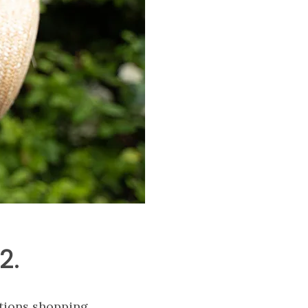
2.
tions shopping
,