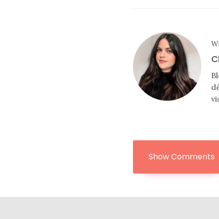
au
cuir
11/04/2026
Wr
C
Bl
dé
vi
Show Comments