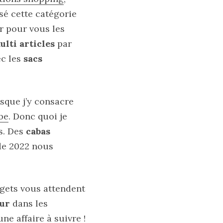
ssé cette catégorie
er pour vous les
ulti articles
par
ec les
sacs
sque j’y consacre
be
. Donc quoi je
s. Des
cabas
 de 2022 nous
dgets vous attendent
eur
dans les
une affaire à suivre !