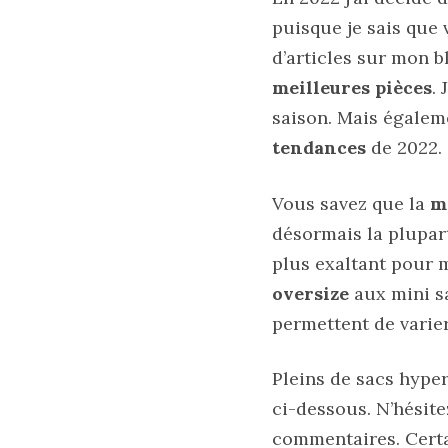
printemps
été
puisque je sais que 
2026
:
d’articles sur mon b
ma
sélection
meilleures pièces
.
chic
et
saison. Mais égalem
pratique
tendances
de 2022.
au
quotidien
Vous savez que la
m
09/05/2026
désormais la plupa
plus exaltant pour 
oversize
aux mini sa
permettent de varier l
Pleins de sacs hyper
ci-dessous. N’hésite
commentaires. Cert