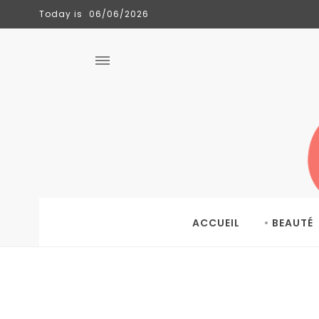
Today is
06/06/2026
CLÉMENCE
TENDANCES
06/06/2026
ACCUEIL
BEAUTÉ