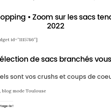
hopping • Zoom sur les sacs te
2022
get id=”1115786″]
élection de sacs branchés vous
els sont vos crushs et coups de coeu
, blog mode Toulouse
tage-le !