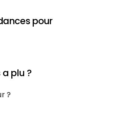
ndances pour
 a plu ?
r ?