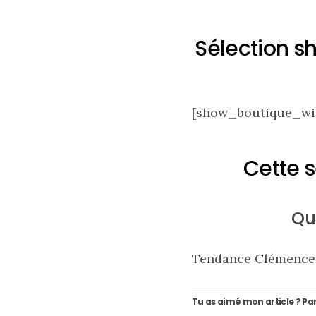
Sélection s
Zoom
sur
le
sac
Batman
Small
[show_boutique_wid
RSVP
Paris
Cette s
16/05/2026
Qu
Tendance Clémence
Tu as aimé mon article ? Par