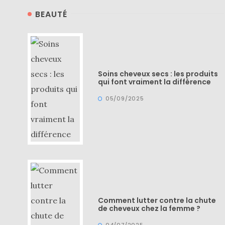
BEAUTÉ
Comparatif :
les
sacs
Monceau
et
Mini
Soins cheveux secs : les produits
Marly
qui font vraiment la différence
Ateliers
Auguste,
05/09/2025
lequel
choisir
?
02/05/2026
CATÉGORIES
DU BLOG
Comment lutter contre la chute
de cheveux chez la femme ?
04/07/2025