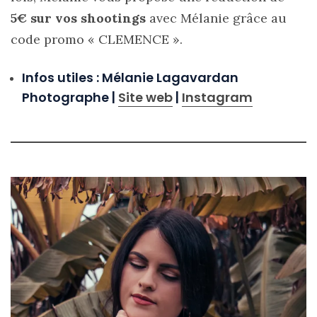
Revues
5€ sur vos shootings
avec Mélanie grâce au
(478)
code promo « CLEMENCE ».
Tutoriels
(70)
Infos utiles : Mélanie Lagavardan
Photographe |
Site web
|
Instagram
Lifestyle
(154)
Bonnes
adresses/Evénements
(43)
Coups
de
coeur
(9)
Digital/Blogging
(12)