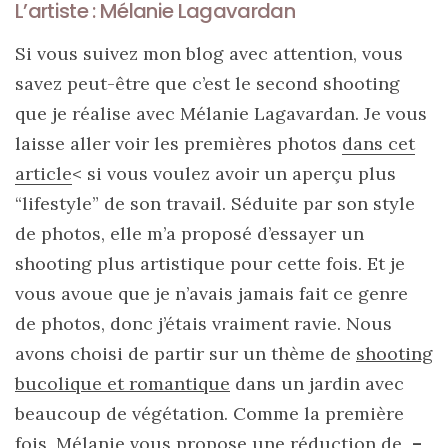
L’artiste : Mélanie Lagavardan
DU BLOG
Si vous suivez mon blog avec attention, vous
savez peut-être que c’est le second shooting
Beauté
que je réalise avec Mélanie Lagavardan. Je vous
(640)
laisse aller voir les premières photos
dans cet
Actualités
article
<
si vous voulez avoir un aperçu plus
beauté
“lifestyle” de son travail. Séduite par son style
(10)
de photos, elle m’a proposé d’essayer un
Conseils
shooting plus artistique pour cette fois. Et je
beauté
vous avoue que je n’avais jamais fait ce genre
(54)
de photos, donc j’étais vraiment ravie. Nous
Favoris
avons choisi de partir sur un thème de
shooting
et
bucolique et romantique
dans un jardin avec
déceptions
beaucoup de végétation. Comme la première
(27)
fois, Mélanie vous propose une réduction de
–