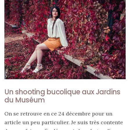
ce
sac
en
soie
et
cuir
au
luxe
discret
Un shooting bucolique aux Jardins
du Muséum
06/06/2026
On se retrouve en ce 24 décembre pour un
article un peu particulier. Je suis très contente