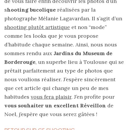
de vous faire enfin découvrir les photos d’un
s
hooting bucolique
réalisées par la
photographe Mélanie Lagavardan. Il s’agit d’un
shooting plutôt artistique
et non “mode”
comme les looks que je vous propose
d’habitude chaque semaine. Ainsi, nous nous
sommes rendu aux
Jardins du Museum de
Borderouge
, un superbe lieu à Toulouse qui se
prêtait parfaitement au type de photos que
nous voulions réaliser. J’espère sincèrement
que cet article qui change un peu de mes
habitudes
vous fera plaisir
. J’en profite pour
vous souhaiter un excellent Réveillon
de
Noel, j’espère que vous serez gâtées !
Sac