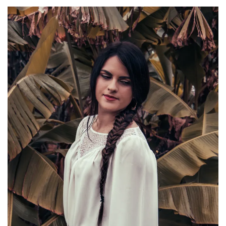
(25)
Découvertes
mode
(5)
Derniers
achats
(45)
Lookbook
(175)
Luxe
&
maroquinerie
(218)
Sélections