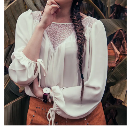
DIY/Recettes
(15)
Lecture/Séries
(13)
Vie
quotidienne/Maison
(61)
Mode
(502)
Actualités
mode
(5)
Conseils
mode