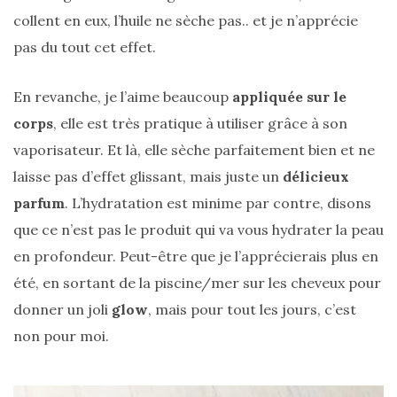
collent en eux, l’huile ne sèche pas.. et je n’apprécie
pas du tout cet effet.
Les
En revanche, je l’aime beaucoup
appliquée sur le
plus
corps
, elle est très pratique à utiliser grâce à son
belles
marques
vaporisateur. Et là, elle sèche parfaitement bien et ne
de
sacs
laisse pas d’effet glissant, mais juste un
délicieux
vegan
:
parfum
. L’hydratation est minime par contre, disons
7
alternatives
que ce n’est pas le produit qui va vous hydrater la peau
éco-
responsables
en profondeur. Peut-être que je l’apprécierais plus en
au
cuir
été, en sortant de la piscine/mer sur les cheveux pour
donner un joli
glow
, mais pour tout les jours, c’est
11/04/2026
non pour moi.