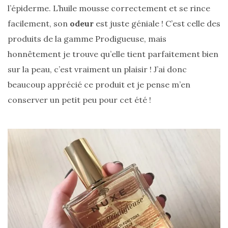
l’épiderme. L’huile mousse correctement et se rince
09/05/2026
facilement, son
odeur
est juste géniale ! C’est celle des
produits de la gamme Prodigueuse, mais
honnêtement je trouve qu’elle tient parfaitement bien
sur la peau, c’est vraiment un plaisir ! J’ai donc
beaucoup apprécié ce produit et je pense m’en
conserver un petit peu pour cet été !
Zoom
sur
le
sac
Batman
Small
RSVP