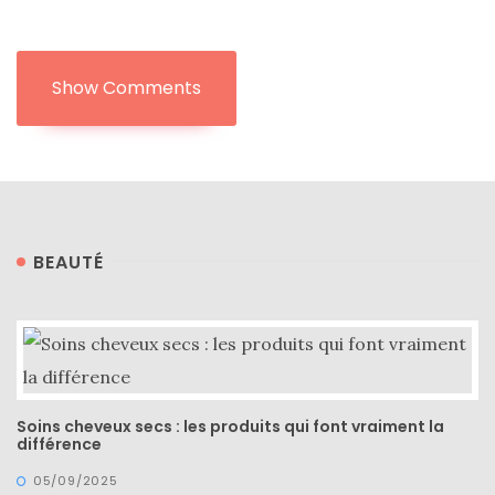
(45)
Lookbook
(175)
Show Comments
Luxe
&
maroquinerie
(218)
Sélections
BEAUTÉ
shopping
(43)
Soins cheveux secs : les produits qui font vraiment la
ARCHIVES
différence
DU BLOG
05/09/2025