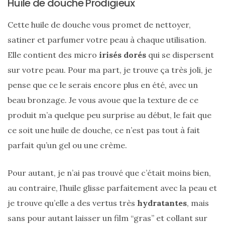
Huile de douche Prodigieux
et
tendance
pour
Cette huile de douche vous promet de nettoyer,
l’été
satiner et parfumer votre peau à chaque utilisation.
Elle contient des micro
irisés dorés
qui se dispersent
23/05/2026
sur votre peau. Pour ma part, je trouve ça très joli, je
pense que ce le serais encore plus en été, avec un
beau bronzage. Je vous avoue que la texture de ce
Les
sacs
produit m’a quelque peu surprise au début, le fait que
tendances
printemps
ce soit une huile de douche, ce n’est pas tout à fait
été
parfait qu’un gel ou une crème.
2026
:
ma
sélection
Pour autant, je n’ai pas trouvé que c’était moins bien,
chic
et
au contraire, l’huile glisse parfaitement avec la peau et
pratique
au
je trouve qu’elle a des vertus très
hydratantes
, mais
quotidien
sans pour autant laisser un film “gras” et collant sur