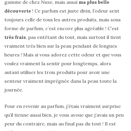
Marly
gamme de chez Nuxe, mais aussi
ma plus belle
Ateliers
découverte
! Ce parfum est juste divin, l’odeur sent
Auguste,
lequel
toujours celle de tous les autres produits, mais sous
choisir
?
forme de parfum, c’est encore plus agréable ! C’est
très frais
, pas entêtant du tout, mais surtout il tient
02/05/2026
vraiment très bien sur la peau pendant de longues
heures ! Mais si vous adorez cette odeur et que vous
voulez vraiment la sentir pour longtemps, alors
CATÉGORIES
autant utiliser les trois produits pour avoir une
DU BLOG
senteur vraiment imprégnée dans la peau toute la
journée.
Beauté
(640)
Pour en revenir au parfum, j’étais vraiment surprise
Actualités
qu’il tienne aussi bien, je vous avoue que j’avais un peu
beauté
peur du contraire, mais au final pas du tout ! Il est
(10)