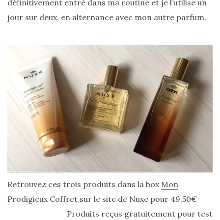
définitivement entré dans ma routine et je l’utilise un
Conseils
jour sur deux, en alternance avec mon autre parfum.
beauté
(54)
Favoris
et
déceptions
(27)
Revues
(478)
Tutoriels
(70)
Retrouvez ces trois produits dans la box
Mon
Lifestyle
Prodigieux Coffret
sur le site de Nuxe pour 49,50€
(154)
Produits reçus gratuitement pour test
Bonnes