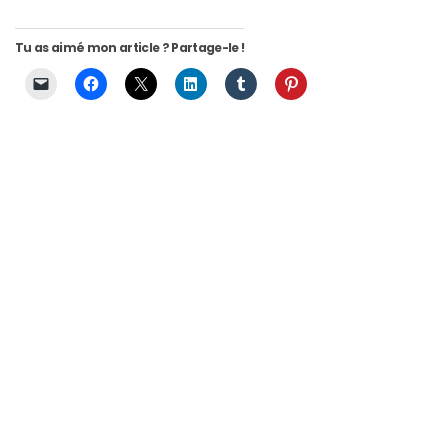
adresses/Evénements
Tu as aimé mon article ? Partage-le !
(43)
Coups
de
coeur
(9)
Digital/Blogging
(12)
DIY/Recettes
(15)
Lecture/Séries
(13)
Vie
quotidienne/Maison