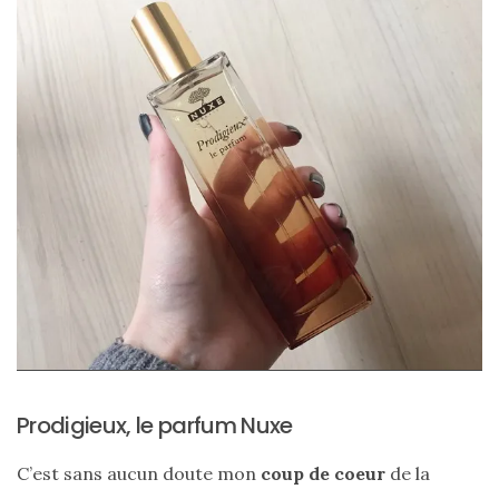
Comparatif :
les
Prodigieux, le parfum Nuxe
sacs
Monceau
et
C’est sans aucun doute mon
coup de coeur
de la
Mini