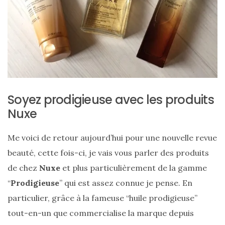
ce
sac
en
soie
et
cuir
Soyez prodigieuse avec les produits
au
Nuxe
luxe
discret
Me voici de retour aujourd’hui pour une nouvelle revue
beauté, cette fois-ci, je vais vous parler des produits
de chez
Nuxe
et plus particulièrement de la gamme
06/06/2026
“
Prodigieuse
” qui est assez connue je pense. En
particulier, grâce à la fameuse “huile prodigieuse”
tout-en-un que commercialise la marque depuis