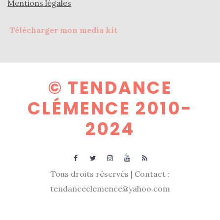
Mentions légales
printemps
été
2026
Télécharger mon media kit
:
ma
sélection
chic
et
pratique
au
© TENDANCE
quotidien
CLÉMENCE 2010-
09/05/2026
2024
Tous droits réservés | Contact :
tendanceclemence@yahoo.com