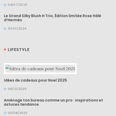
04/07/2025
Le Grand Silky Blush H Trio, Édition limitée Rose Hâlé
d’Hermès
15/03/2025
Ma
LIFESTYLE
sélection
de
sacs
légers
et
tendance
pour
Idées de cadeaux pour Noel 2025
l’été
06/12/2025
23/05/2026
Aménage ton bureau comme un pro : inspirations et
astuces tendance
05/08/2025