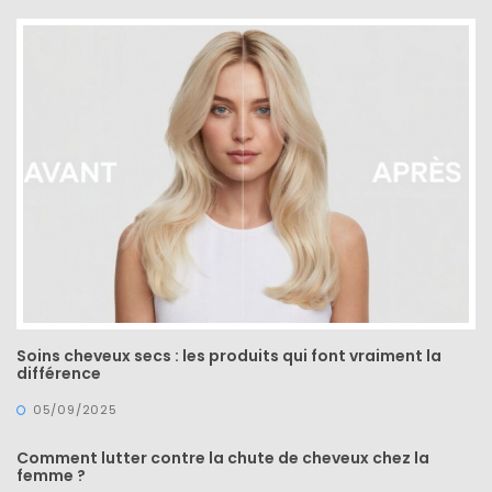
cabas
en
cuir
tressé
Parfois
:
mon
avis
sur
le
shopper
marron
chic
et
tendance
30/05/2026
Soins cheveux secs : les produits qui font vraiment la
différence
05/09/2025
Comment lutter contre la chute de cheveux chez la
femme ?