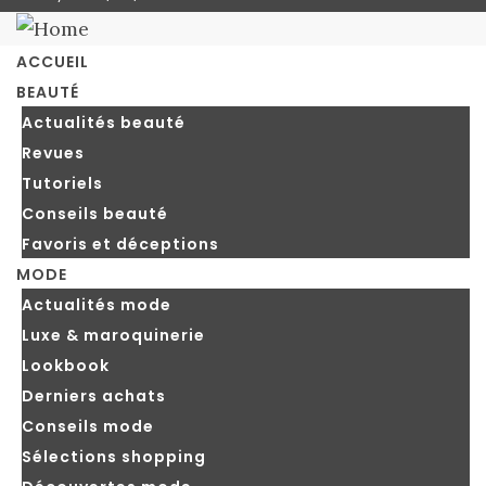
blog
ACCUEIL
BEAUTÉ
Actualités beauté
Revues
Tutoriels
Conseils beauté
Favoris et déceptions
MODE
Actualités mode
Luxe & maroquinerie
Lookbook
Derniers achats
Conseils mode
Sélections shopping