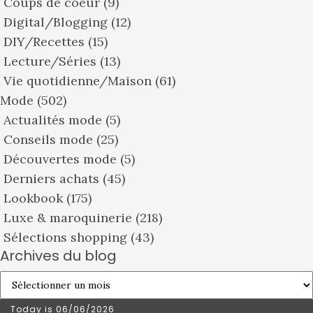
Coups de coeur
(9)
Digital/Blogging
(12)
DIY/Recettes
(15)
Lecture/Séries
(13)
Vie quotidienne/Maison
(61)
Mode
(502)
Actualités mode
(5)
Conseils mode
(25)
Découvertes mode
(5)
Derniers achats
(45)
Lookbook
(175)
Luxe & maroquinerie
(218)
Sélections shopping
(43)
Archives du blog
Archives
du
Today is
06/06/2026