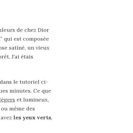
uleurs de chez Dior
t” qui est composée
ose satiné, un vieux
êt. J’ai étais
ans le tutoriel ci-
lques minutes. Ce que
légers
et lumineux,
r, ou même des
s avez
les yeux verts
,