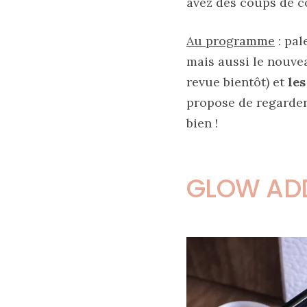
avez des coups de c
printemps
été
2026
:
Au programme
: pal
ma
sélection
mais aussi le nouve
chic
et
revue bientôt) et
les
pratique
au
propose de regarder
quotidien
bien !
09/05/2026
GLOW ADD