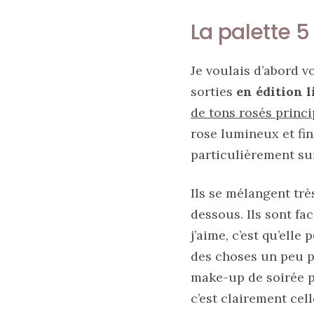
La palette 5
Je voulais d’abord 
sorties
en édition l
de tons rosés princ
rose lumineux et fin
particulièrement su
Les
Ils se mélangent trè
plus
belles
dessous. Ils sont fac
marques
de
j’aime, c’est qu’elle
sacs
vegan
des choses un peu p
:
make-up de soirée p
7
alternatives
c’est clairement celle
éco-
responsables