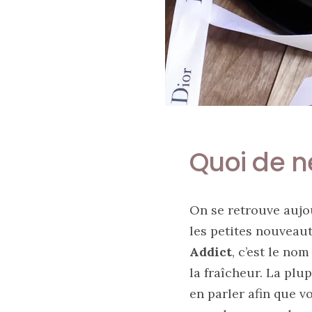
tendance
30/05/2026
Ma
sélection
de
sacs
légers
Quoi de n
et
tendance
pour
l’été
On se retrouve aujo
23/05/2026
les petites nouveaut
Addict
, c’est le no
la fraîcheur. La plu
Les
sacs
en parler afin que v
tendances