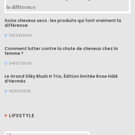
&
maroquinerie
(218)
Soins cheveux secs : les produits qui font vraiment la
différence
Sélections
05/09/2025
shopping
(43)
Comment lutter contre la chute de cheveux chez la
femme ?
04/07/2025
Le Grand Silky Blush H Trio, Édition limitée Rose Hâlé
ARCHIVES
d’Hermès
DU BLOG
15/03/2025
LIFESTYLE