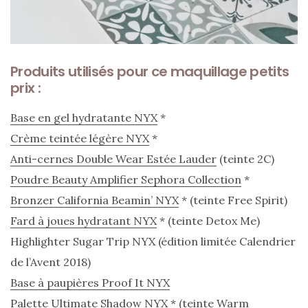
printemps
été
2026
:
ma
sélection
Produits utilisés pour ce maquillage petits
chic
prix :
et
pratique
au
Base en gel hydratante NYX
*
quotidien
Crème teintée légère NYX
*
Anti-cernes Double Wear Estée Lauder
(teinte 2C)
09/05/2026
Poudre Beauty Amplifier Sephora Collection
*
Bronzer California Beamin’ NYX
* (teinte Free Spirit)
Fard à joues hydratant NYX
* (teinte Detox Me)
Highlighter Sugar Trip NYX (édition limitée Calendrier
de l’Avent 2018)
Base à paupières Proof It NYX
Palette Ultimate Shadow NYX
* (teinte Warm