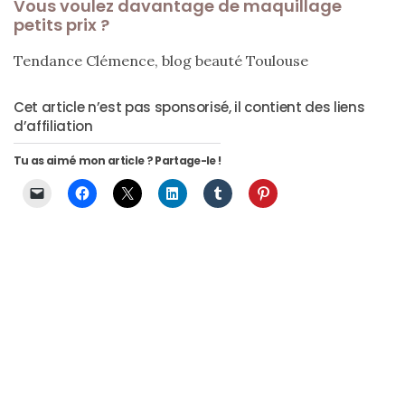
Vous voulez davantage de maquillage
et
petits prix ?
déceptions
Tendance Clémence, blog beauté Toulouse
(27)
Revues
Cet article n’est pas sponsorisé, il contient des liens
d’affiliation
(478)
Tu as aimé mon article ? Partage-le !
Tutoriels
(70)
Lifestyle
(154)
Bonnes
adresses/Evénements
(43)
Coups
de