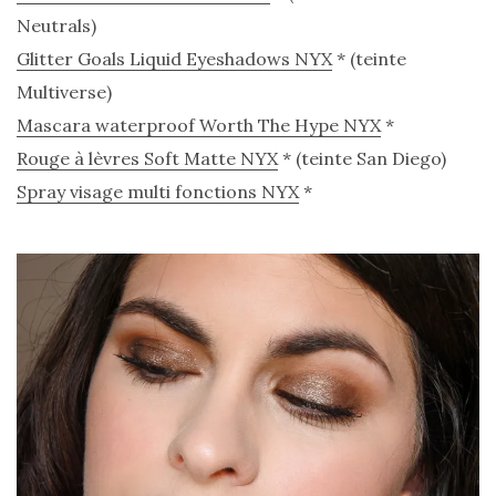
Neutrals)
Glitter Goals Liquid Eyeshadows NYX
* (teinte
Multiverse)
Zoom
Mascara waterproof Worth The Hype NYX
*
sur
le
Rouge à lèvres Soft Matte NYX
* (teinte San Diego)
sac
Batman
Spray visage multi fonctions NYX
*
Small
RSVP
Paris
16/05/2026