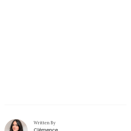
coeur
(9)
Digital/Blogging
(12)
DIY/Recettes
(15)
Lecture/Séries
(13)
Vie
quotidienne/Maison
(61)
Mode
(502)
Written By
Actualités
Clémence