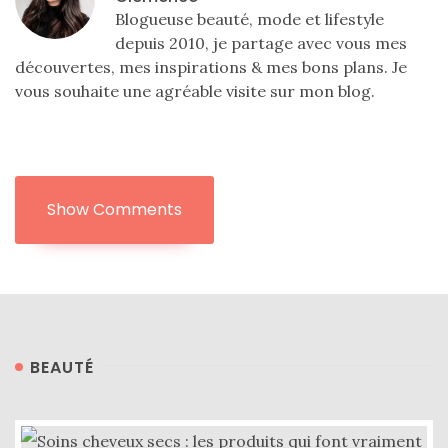
mode
Blogueuse beauté, mode et lifestyle
(5)
depuis 2010, je partage avec vous mes
découvertes, mes inspirations & mes bons plans. Je
Conseils
vous souhaite une agréable visite sur mon blog.
mode
(25)
Découvertes
mode
Show Comments
(5)
Derniers
achats
(45)
Lookbook
BEAUTÉ
(175)
Luxe