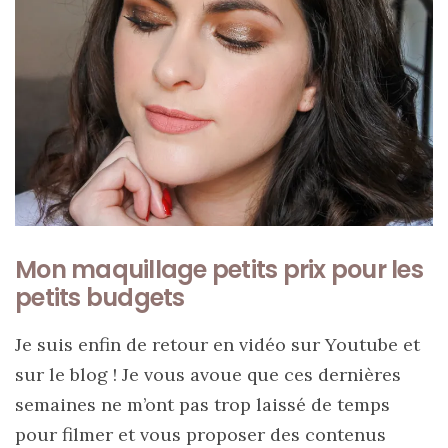
ce
sac
en
soie
et
cuir
au
luxe
Mon maquillage petits prix pour les
discret
petits budgets
06/06/2026
Je suis enfin de retour en vidéo sur Youtube et
sur le blog ! Je vous avoue que ces dernières
semaines ne m’ont pas trop laissé de temps
pour filmer et vous proposer des contenus