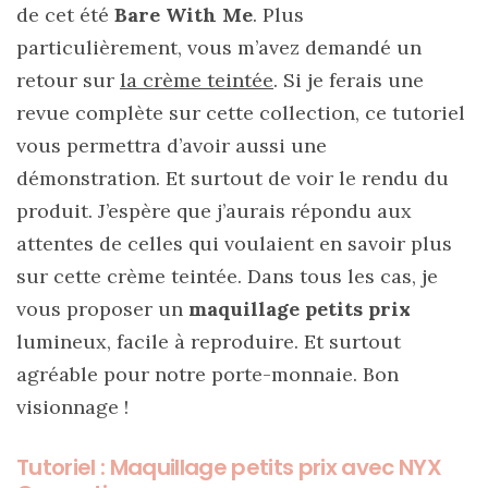
cabas
de cet été
Bare With Me
. Plus
en
cuir
particulièrement, vous m’avez demandé un
tressé
Parfois
retour sur
la crème teintée
. Si je ferais une
:
revue complète sur cette collection, ce tutoriel
mon
avis
vous permettra d’avoir aussi une
sur
le
démonstration. Et surtout de voir le rendu du
shopper
marron
produit. J’espère que j’aurais répondu aux
chic
et
attentes de celles qui voulaient en savoir plus
tendance
sur cette crème teintée. Dans tous les cas, je
vous proposer un
maquillage petits prix
30/05/2026
lumineux, facile à reproduire. Et surtout
agréable pour notre porte-monnaie. Bon
visionnage !
Tutoriel : Maquillage petits prix avec NYX