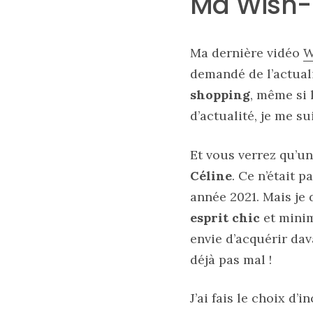
Ma Wish-L
tendance
30/05/2026
Ma dernière vidéo
W
demandé de l’actual
shopping
, même si 
d’actualité, je me s
Et vous verrez qu’un
Céline
. Ce n’était 
année 2021. Mais je
esprit chic
et mini
envie d’acquérir da
déjà pas mal !
Ma
sélection
J’ai fais le choix d’i
de
sacs