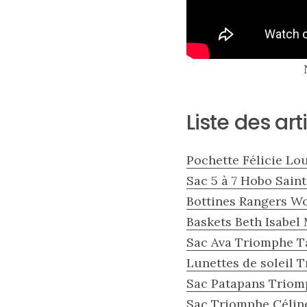
Les
Liste des ar
sacs
tendances
printemps
été
Pochette Félicie Lo
2026
:
Sac 5 à 7 Hobo Sain
ma
sélection
Bottines Rangers W
chic
et
Baskets Beth Isabel
pratique
Sac Ava Triomphe T
au
quotidien
Lunettes de soleil 
Sac Patapans Triom
09/05/2026
Sac Triomphe Célin