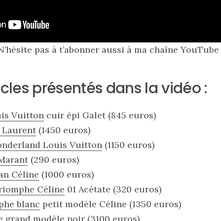
N’hésite pas à t’abonner aussi à ma chaîne YouTube 
ticles présentés dans la vidéo :
uis Vuitton
cuir épi Galet (845 euros)
t Laurent
(1450 euros)
onderland Louis Vuitton
(1150 euros)
 Marant
(290 euros)
an Céline
(1000 euros)
Triomphe Céline
01 Acétate (320 euros)
phe blanc
petit modèle Céline (1350 euros)
e
grand modèle noir (3100 euros)