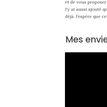
et de vous proposer
légers
et
J’y ai aussi ajouté 
tendance
pour
déjà. J’espère que c
l’été
23/05/2026
Mes envie