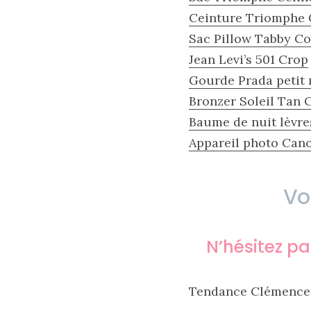
Ceinture Triomphe 
Sac Pillow Tabby C
Jean Levi’s 501 Crop
Gourde Prada petit 
Bronzer Soleil Tan 
Baume de nuit lèvre
Appareil photo Cano
Vo
Zoom
sur
le
sac
Batman
N’hésitez p
Small
RSVP
Paris
Tendance Clémence
16/05/2026