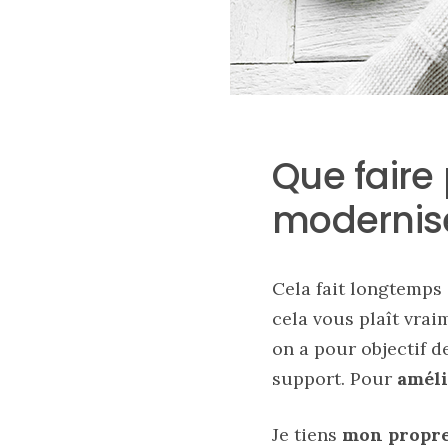
tendance
30/05/2026
Ma
sélection
Que faire 
de
sacs
modernise
légers
et
tendance
pour
l’été
Cela fait longtemps
cela vous plaît vrai
23/05/2026
on a pour objectif d
support. Pour
améli
Je tiens
mon propre