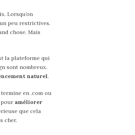
x. Lorsqu’on
un peu restrictives.
rand chose. Mais
st la plateforme qui
sign sont nombreux.
encement
naturel
.
e termine en .com ou
e pour
améliorer
érieuse que cela
s cher.