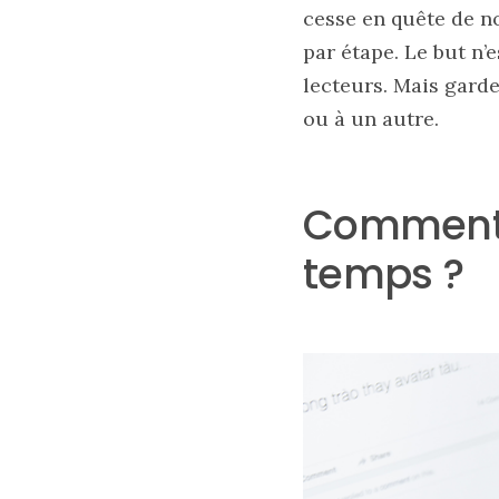
cesse en quête de 
par étape. Le but n’
lecteurs. Mais gard
ou à un autre.
Comment a
temps ?
Les
sacs
tendances
printemps
été
2026