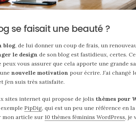
log se faisait une beauté ?
n blog
, de lui donner un coup de frais, un renouveau
ger le design
de son blog est fastidieux, certes. C
e peux vous assurer que cela apporte une grande sat
, une
nouvelle motivation
pour écrire. J’ai changé l
j’en suis très satisfaite.
x sites internet qui propose de jolis
thèmes pour 
r exemple
PipDig
, qui est un peu une référence en la
r mon article sur
10 thèmes féminins WordPress
, je