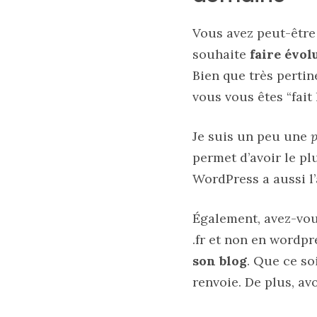
Zoom
sur
Vous avez peut-être
le
sac
souhaite
faire évol
Batman
Small
Bien que très perti
RSVP
Paris
vous vous êtes “fait 
Je suis un peu une
16/05/2026
permet d’avoir le pl
WordPress a aussi l’
Également, avez-vou
.fr et non en wordpr
son blog
. Que ce so
renvoie. De plus, av