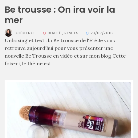
Be trousse : On ira voir la
mer
Zoom
sur
le
CLÉMENCE
BEAUTÉ
,
REVUES
23/07/2016
sac
Unboxing et test : la Be trousse de l'été Je vous
Batman
Small
retrouve aujourd'hui pour vous présenter une
RSVP
nouvelle Be Trousse en vidéo et sur mon blog Cette
Paris
fois-ci, le thème est...
16/05/2026
Les
plus
belles
marques
de
sacs
vegan
: