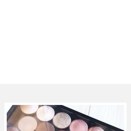
ce
sac
en
soie
et
cuir
au
luxe
discret
06/06/2026