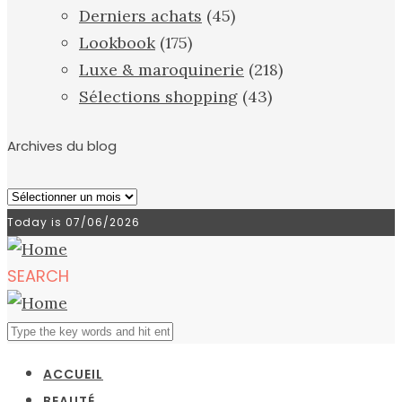
Derniers achats
(45)
Lookbook
(175)
Luxe & maroquinerie
(218)
Sélections shopping
(43)
Archives du blog
Archives
du
Today is
07/06/2026
blog
SEARCH
ACCUEIL
BEAUTÉ