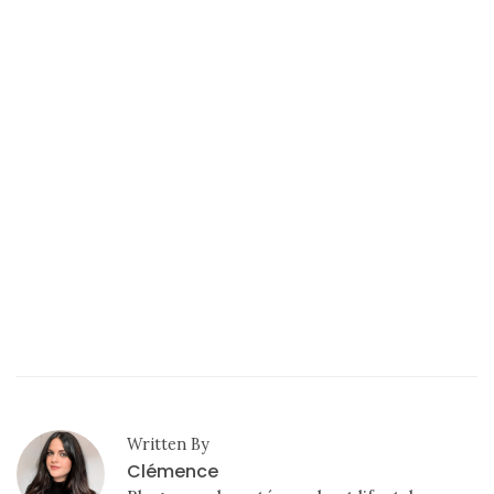
Revues
(478)
Tutoriels
(70)
Lifestyle
(154)
Bonnes
adresses/Evénements
(43)
Coups
de
coeur
(9)
Written By
Digital/Blogging
Clémence
(12)