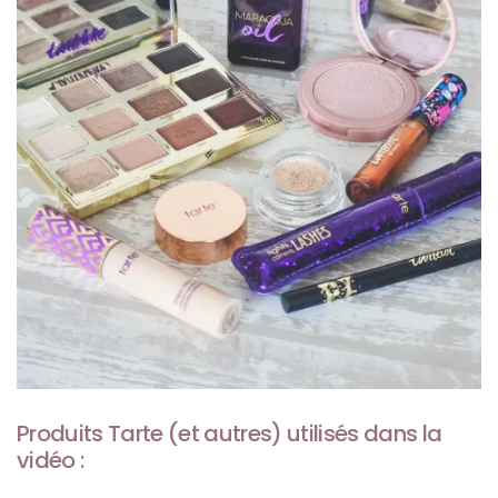
Produits Tarte (et autres) utilisés dans la
vidéo :
Les
sacs
tendances