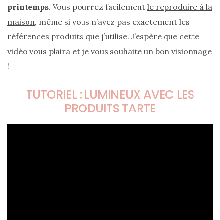
cabas
printemps
. Vous pourrez facilement
le reproduire à la
en
cuir
maison
, même si vous n’avez pas exactement les
tressé
Parfois
références produits que j’utilise. J’espère que cette
:
mon
vidéo vous plaira et je vous souhaite un bon visionnage
avis
!
sur
le
shopper
marron
TUTORIEL : LUMINEUX AVEC LES
chic
PRODUITS TARTE
et
tendance
30/05/2026