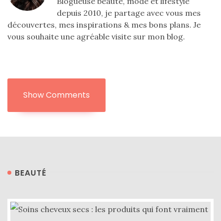
Blogueuse beauté, mode et lifestyle
depuis 2010, je partage avec vous mes
DIY/Recettes
découvertes, mes inspirations & mes bons plans. Je
(15)
vous souhaite une agréable visite sur mon blog.
Lecture/Séries
(13)
Vie
Show Comments
quotidienne/Maison
(61)
Mode
(502)
Actualités
BEAUTÉ
mode
(5)
Conseils
mode