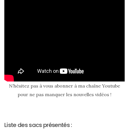
cabas
en
cuir
tressé
Parfois
:
mon
avis
sur
le
shopper
marron
chic
et
tendance
30/05/2026
N’hésitez pas à vous abonner à ma chaîne Youtube
pour ne pas manquer les nouvelles vidéos !
Liste des sacs présentés :