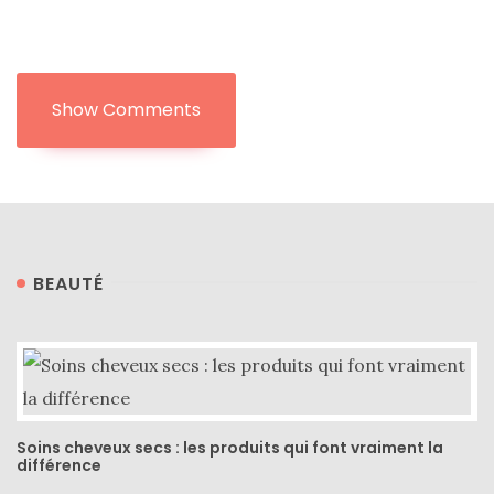
Zoom
Show Comments
sur
le
sac
Batman
Small
RSVP
Paris
BEAUTÉ
16/05/2026
Soins cheveux secs : les produits qui font vraiment la
différence