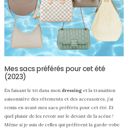
ce
sac
en
soie
et
cuir
au
luxe
Mes sacs préférés pour cet été
(2023)
discret
En faisant le tri dans mon
dressing
et la transition
06/06/2026
saisonnière des vêtements et des accessoires, j’ai
remis en avant mes sacs préférés pour cet été. Et
quel plaisir de les revoir sur le devant de la scène !
Même si je suis de celles qui préfèrent la garde-robe