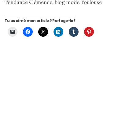
Tendance Clémence, blog mode Toulouse
Tu as aimé mon article ? Partage-le !
Les
sacs
tendances