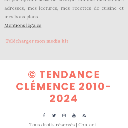
adresses, mes lectures, mes recettes de cuisine et
mes bons plans..
Mentions légales
Comparatif :
les
Télécharger mon media kit
sacs
Monceau
et
Mini
Marly
Ateliers
Auguste,
© TENDANCE
lequel
choisir
CLÉMENCE 2010-
?
2024
02/05/2026
Tous droits réservés | Contact :
CATÉGORIES