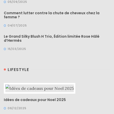
05/09/2025
Comment lutter contre la chute de cheveux chez la
femme ?
04/07/2025
Le Grand Silky Blush H Trio, Édition limitée Rose Hâlé
d’Hermès
15/03/2025
LIFESTYLE
Les
plus
belles
marques
de
Idées de cadeaux pour Noel 2025
sacs
vegan
:
06/12/2025
7