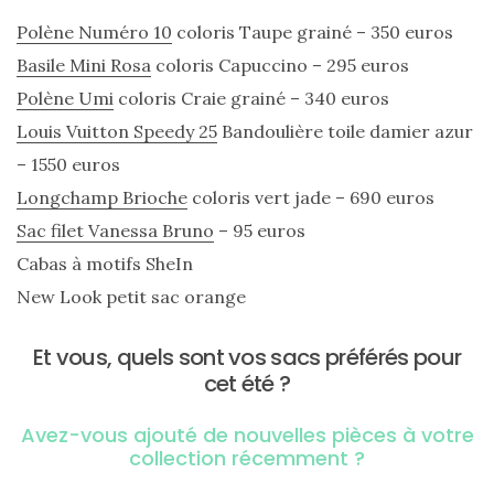
Polène Numéro 10
coloris Taupe grainé – 350 euros
Basile Mini Rosa
coloris Capuccino – 295 euros
Polène Umi
coloris Craie grainé – 340 euros
Louis Vuitton Speedy 25
Bandoulière toile damier azur
– 1550 euros
Longchamp Brioche
coloris vert jade – 690 euros
Ma
sélection
Sac filet Vanessa Bruno
– 95 euros
de
sacs
Cabas à motifs SheIn
légers
et
New Look petit sac orange
tendance
pour
l’été
Et vous, quels sont vos sacs préférés pour
cet été ?
23/05/2026
Avez-vous ajouté de nouvelles pièces à votre
collection récemment ?