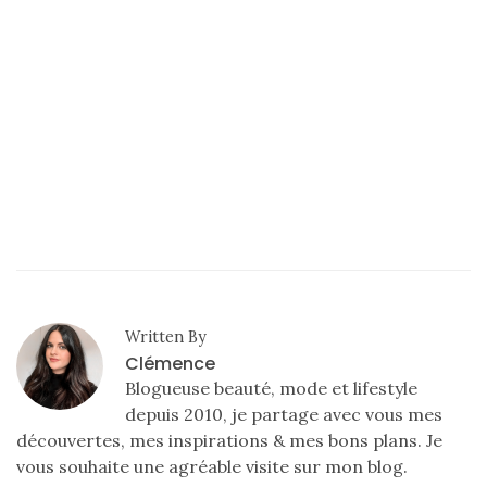
printemps
été
2026
:
ma
sélection
chic
et
pratique
au
quotidien
09/05/2026
Written By
Clémence
Blogueuse beauté, mode et lifestyle
depuis 2010, je partage avec vous mes
découvertes, mes inspirations & mes bons plans. Je
vous souhaite une agréable visite sur mon blog.