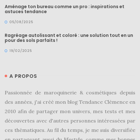
alternatives
Aménage ton bureau comme un pro : inspirations et
éco-
astuces tendance
responsables
au
05/08/2025
cuir
Ragréage autolissant et coloré : une solution tout en un
pour des sols parfaits !
11/04/2026
19/02/2025
A PROPOS
Passionnée de maroquinerie & cosmétiques depuis
des années, j'ai créé mon blog Tendance Clémence en
2010 afin de partager mon univers, mes tests et mes
découvertes avec d'autres personnes intéressées par
ces thématiques. Au fil du temps, je me suis diversifiée
en partageant aussi du lifestyle, comme mes bonnes