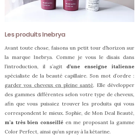
Les produits Inebrya
Avant toute chose, faisons un petit tour d’horizon sur
la marque Inebrya. Comme je vous le disais dans
Ma
sélection
l’introduction, il s’agit
d’une enseigne italienne
de
sacs
spécialiste de la beauté capillaire. Son mot d’ordre :
légers
et
garder vos cheveux en pleine santé
. Elle développer
tendance
pour
des gammes différentes selon votre type de cheveux,
l’été
afin que vous puissiez trouver les produits qui vous
correspondent le mieux. Sophie, de Mon Deal Beauté,
23/05/2026
m’a très bien conseillé
en me proposant la gamme
Color Perfect, ainsi qu’un spray à la kétarine.