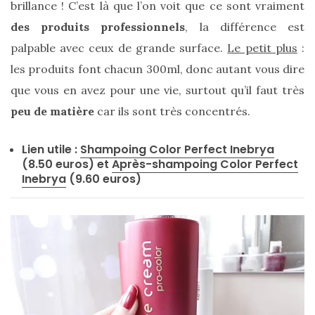
brillance ! C’est là que l’on voit que ce sont vraiment
des produits professionnels
, la différence est
palpable avec ceux de grande surface.
Le petit plus
:
les produits font chacun 300ml, donc autant vous dire
que vous en avez pour une vie, surtout qu’il faut très
peu de matière
car ils sont très concentrés.
Lien utile :
Shampoing Color Perfect Inebrya
(8.50 euros) et
Après-shampoing Color Perfect
Inebrya
(9.60 euros)
Les
plus
belles
marques
de
sacs
vegan
:
7