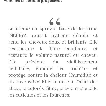
Voici les 15 actions proposées
:
Revues
(478)
Tutoriels
(70)
La crème en spray à base de kératine
Lifestyle
INEBRYA nourrit, hydrate, démêle et
(154)
rend les cheveux doux et brillants. Elle
Bonnes
restructure la fibre capillaire, et
adresses/Evénements
restaure le volume naturel du cheveu.
(43)
Elle prévient du vieillissement
cellulaire, élimine les frisottis et
Coups
protège contre la chaleur, l’humidité et
de
les rayons UV. Elle maintient l’éclat des
coeur
cheveux colorés, filme, prévient et scelle
(9)
les cuticules et les fourches.
Digital/Blogging
(12)