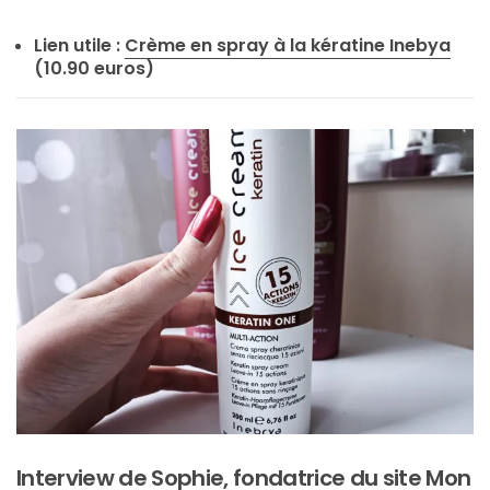
DIY/Recettes
Lien utile :
Crème en spray à la kératine Inebya
(10.90 euros)
(15)
Lecture/Séries
(13)
Vie
quotidienne/Maison
(61)
Mode
(502)
Actualités
mode
(5)
Conseils
Interview de Sophie, fondatrice du site Mon
mode