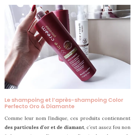
Le shampoing et l’après-shampoing Color
Perfecto Oro & Diamante
Comme leur nom l’indique, ces produits contiennent
Les
des particules d’or et de diamant
, c’est assez fou non
sacs
tendances