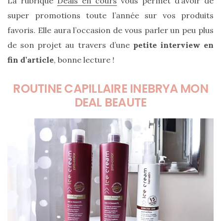
La rubrique
Deals en cours
vous permet d’avoir de
cabas
en
super promotions toute l’année sur vos produits
cuir
tressé
favoris. Elle aura l’occasion de vous parler un peu plus
Parfois
:
de son projet au travers d’une
petite interview en
mon
avis
fin d’article
, bonne lecture !
sur
le
shopper
ROUTINE CAPILLAIRE INEBRYA MON
marron
chic
DEAL BEAUTE
et
tendance
30/05/2026