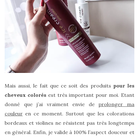
Zoom
sur
le
sac
Batman
Small
RSVP
Paris
16/05/2026
Mais aussi, le fait que ce soit des produits
pour les
cheveux colorés
est très important pour moi. Etant
donné que j’ai vraiment envie de
prolonger ma
couleur
en ce moment. Surtout que les colorations
bordeaux et violines ne résistent pas très longtemps
en général. Enfin, je valide à 100% l’aspect douceur et