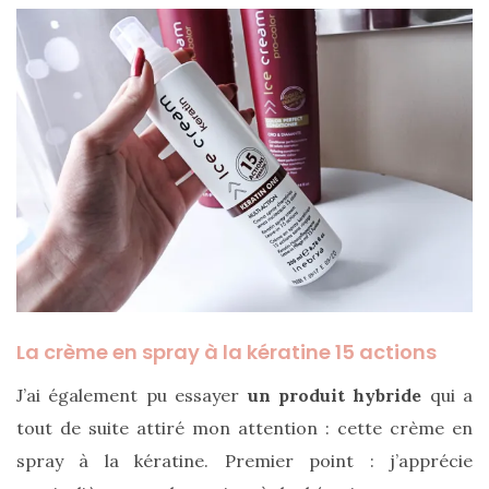
Comparatif :
les
sacs
Monceau
et
Mini
Marly
Ateliers
Auguste,
lequel
choisir
?
La crème en spray à la kératine 15 actions
02/05/2026
J’ai également pu essayer
un produit hybride
qui a
tout de suite attiré mon attention : cette crème en
spray à la kératine. Premier point : j’apprécie
CATÉGORIES