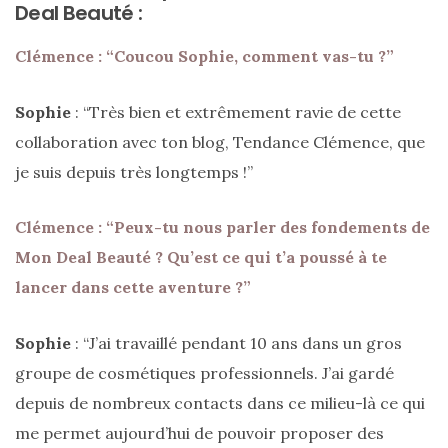
Deal Beauté :
(25)
Clémence : “Coucou Sophie, comment vas-tu ?”
Découvertes
mode
Sophie
: “Très bien et extrêmement ravie de cette
(5)
collaboration avec ton blog, Tendance Clémence, que
Derniers
je suis depuis très longtemps !”
achats
(45)
Clémence : “Peux-tu nous parler des fondements de
Lookbook
Mon Deal Beauté ? Qu’est ce qui t’a poussé à te
(175)
lancer dans cette aventure ?”
Luxe
Sophie
: “J’ai travaillé pendant 10 ans dans un gros
&
maroquinerie
groupe de cosmétiques professionnels. J’ai gardé
(218)
depuis de nombreux contacts dans ce milieu-là ce qui
me permet aujourd’hui de pouvoir proposer des
Sélections