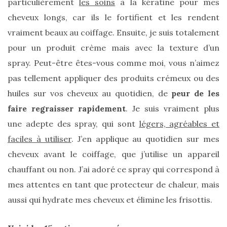
particulièrement
les soins
à la kératine pour mes
DU BLOG
cheveux longs, car ils le fortifient et les rendent
vraiment beaux au coiffage. Ensuite, je suis totalement
Beauté
pour un produit crème mais avec la texture d’un
(640)
spray. Peut-être êtes-vous comme moi, vous n’aimez
Actualités
pas tellement appliquer des produits crémeux ou des
beauté
huiles sur vos cheveux au quotidien, de
peur de les
(10)
faire regraisser rapidement
. Je suis vraiment plus
Conseils
une adepte des spray, qui sont
légers, agréables et
beauté
faciles à utiliser
. J’en applique au quotidien sur mes
(54)
cheveux avant le coiffage, que j’utilise un appareil
chauffant ou non. J’ai adoré ce spray qui correspond à
Favoris
et
mes attentes en tant que protecteur de chaleur, mais
déceptions
aussi qui hydrate mes cheveux et élimine les frisottis.
(27)