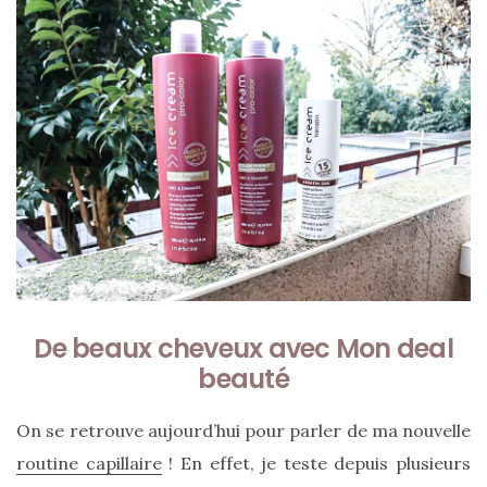
ce
sac
en
soie
et
cuir
au
luxe
discret
De beaux cheveux avec Mon deal
06/06/2026
beauté
On se retrouve aujourd’hui pour parler de ma nouvelle
routine capillaire
! En effet, je teste depuis plusieurs