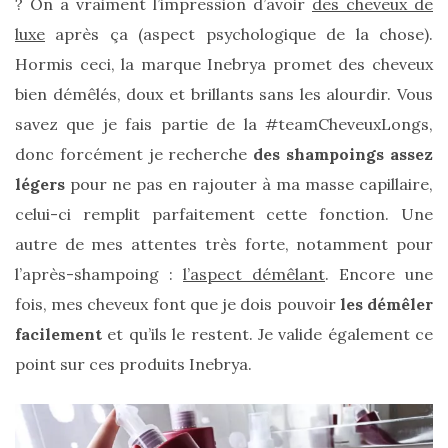
? On a vraiment l’impression d’avoir
des cheveux de
printemps
été
luxe
après ça (aspect psychologique de la chose).
2026
:
Hormis ceci, la marque Inebrya promet des cheveux
ma
bien démêlés, doux et brillants sans les alourdir. Vous
sélection
chic
savez que je fais partie de la #teamCheveuxLongs,
et
pratique
donc forcément je recherche
des shampoings assez
au
quotidien
légers
pour ne pas en rajouter à ma masse capillaire,
celui-ci remplit parfaitement cette fonction. Une
09/05/2026
autre de mes attentes très forte, notamment pour
l’après-shampoing :
l’aspect démêlant
. Encore une
fois, mes cheveux font que je dois pouvoir
les démêler
facilement
et qu’ils le restent. Je valide également ce
point sur ces produits Inebrya.