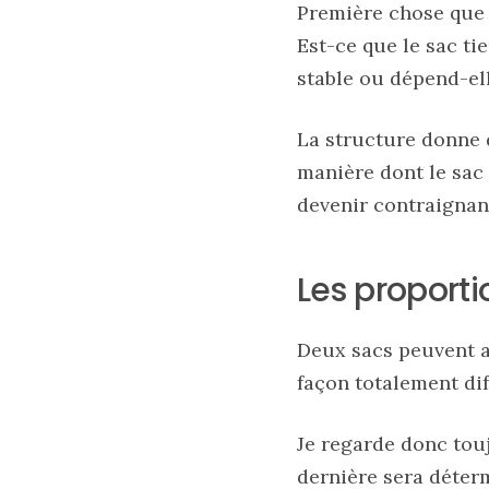
Première chose que j
Est-ce que le sac tie
stable ou dépend-ell
La structure donne d
manière dont le sac
devenir contraignan
Les
sacs
tendances
Les proporti
printemps
été
2026
:
Deux sacs peuvent a
ma
sélection
façon totalement dif
chic
et
pratique
au
Je regarde donc touj
quotidien
dernière sera déter