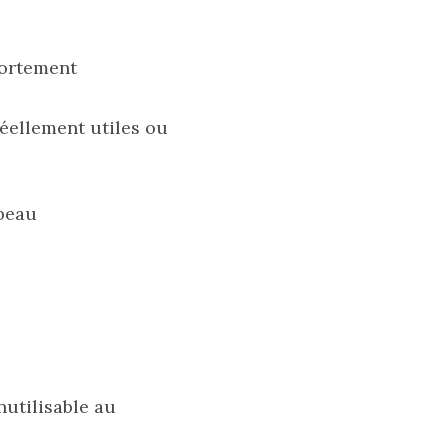
fortement
réellement utiles ou
 beau
nutilisable au