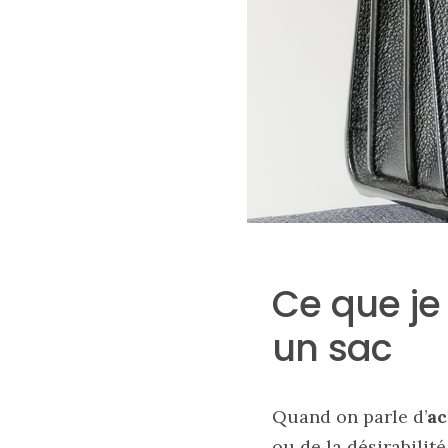
Sac
cabas
Ce que je
en
cuir
tressé
un sac
Parfois
:
mon
avis
sur
Quand on parle d’
ac
le
shopper
ou de la désirabilit