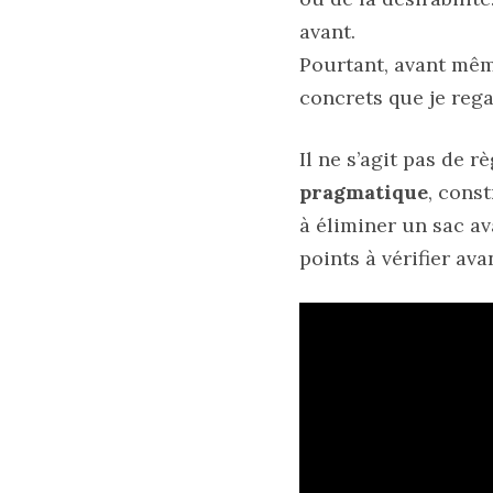
marron
chic
avant.
et
tendance
Pourtant, avant mêm
concrets que je rega
30/05/2026
Il ne s’agit pas de 
pragmatique
, const
à éliminer un sac av
points à vérifier ava
Ma