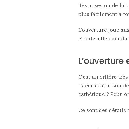
des anses ou de la b
09/05/2026
plus facilement à t
L’ouverture joue aus
étroite, elle compliq
L’ouverture 
C’est un critère trè
L’accès est-il simpl
Zoom
esthétique ? Peut-on
sur
le
sac
Ce sont des détails q
Batman
Small
RSVP
Paris