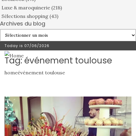
Luxe & maroquinerie
(218)
Sélections shopping
(43)
Archives du blog
Archives
du
Today is
07/06/2026
blog
Tag: événement toulouse
home
événement toulouse