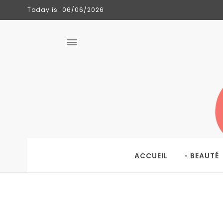
Today is
06/06/2026
CLÉMENCE
TENDANCES
06/06/2026
ACCUEIL
BEAUTÉ