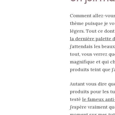
printemps
été
2026
:
Comment allez-vous 
ma
sélection
thème puisque je v
chic
et
légers. Tout ce dont
pratique
au
la dernière palette 
quotidien
j’attendais les bea
tout, vous verrez que
09/05/2026
magnifique et qui ch
produits teint que 
Autant vous dire que
produits pour les tu
testé
le fameux ant
j’espère vraiment que
moment sur mes tuto 