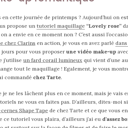
en cette journée de printemps ? Aujourd’hui on est
ous propose un
tutoriel maquillage
“Lovely rose”
da
 on a envie en ce moment non ? C’est aussi l’occasi
de chez Clarins
en action, je vous en avez parlé
dans 
ux jours pour vous proposer
une vidéo make-up
avec
 j’utilise
un fard corail lumineux
qui vient d’une au
ange tout le maquillage ! Egalement, je vous montre
j’ai commandé
chez Tarte
.
 je ne les lâchent plus en ce moment, mais je vais e
toriels ne vous en faites pas. D’ailleurs, dites-moi s
i-cernes Shape Tape
de chez Tarte et ce que vous en 
 ce tutoriel vous plaira, d’ailleurs j’ai eu
d’assez bo
et surtout sur la façon de filmer et de faire le mo