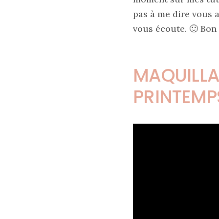
pas à me dire vous 
vous écoute. 🙂 Bon 
Zoom
sur
le
sac
Batman
MAQUILLA
Small
RSVP
Paris
PRINTEMP
16/05/2026