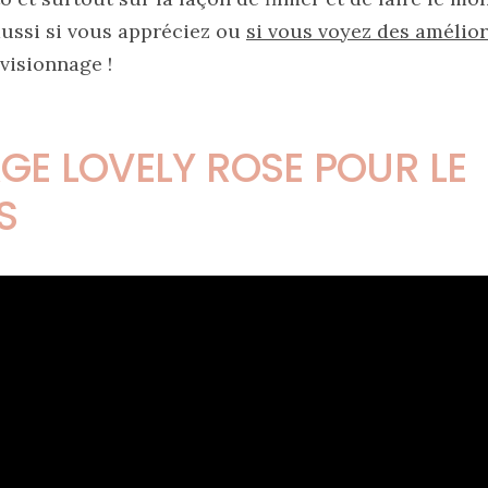
aussi si vous appréciez ou
si vous voyez des amélio
visionnage !
GE LOVELY ROSE POUR LE
S