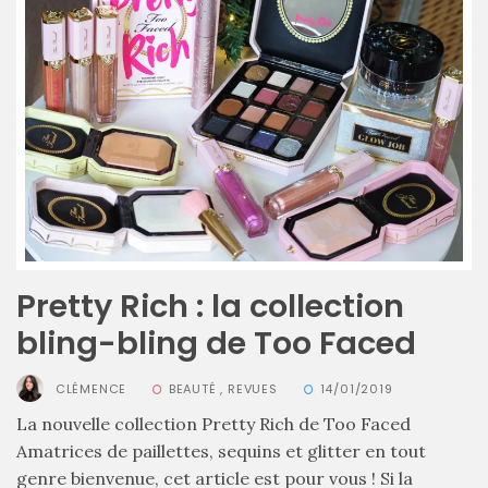
Pretty Rich : la collection
bling-bling de Too Faced
CLÉMENCE
BEAUTÉ
,
REVUES
14/01/2019
La nouvelle collection Pretty Rich de Too Faced
Amatrices de paillettes, sequins et glitter en tout
genre bienvenue, cet article est pour vous ! Si la
Sac