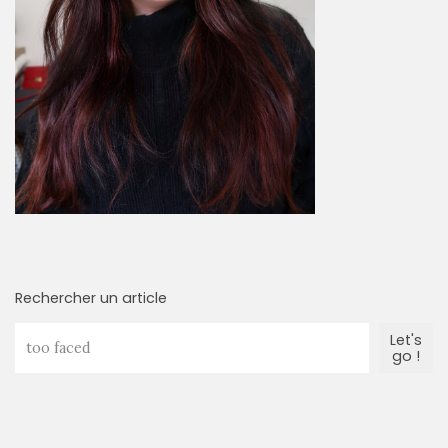
(175)
Luxe
&
maroquinerie
(218)
Sélections
shopping
(43)
Rechercher un article
Let's
ARCHIVES
go !
DU BLOG