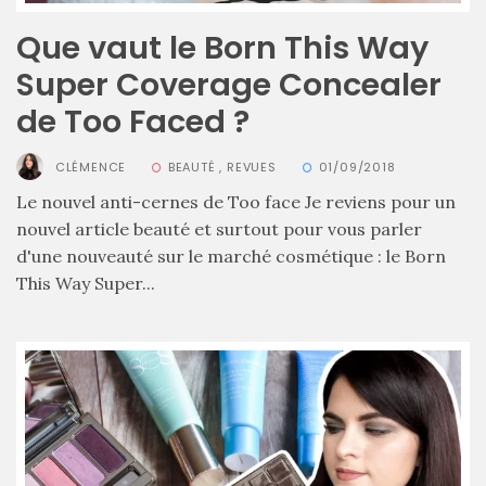
Que vaut le Born This Way
Super Coverage Concealer
de Too Faced ?
CLÉMENCE
BEAUTÉ
,
REVUES
01/09/2018
Les
sacs
Le nouvel anti-cernes de Too face Je reviens pour un
tendances
nouvel article beauté et surtout pour vous parler
printemps
été
d'une nouveauté sur le marché cosmétique : le Born
2026
:
This Way Super...
ma
sélection
chic
et
pratique
au
quotidien
09/05/2026