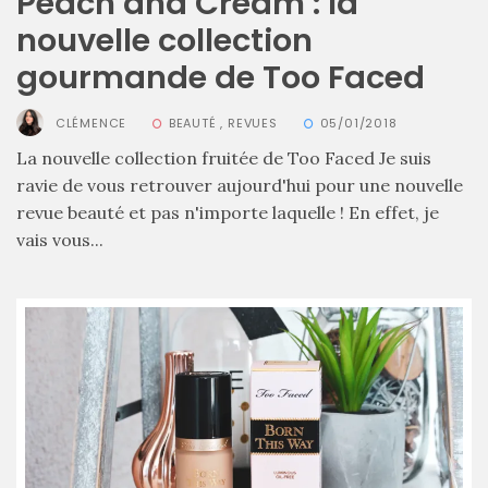
Peach and Cream : la
nouvelle collection
gourmande de Too Faced
CLÉMENCE
BEAUTÉ
,
REVUES
05/01/2018
La nouvelle collection fruitée de Too Faced Je suis
ravie de vous retrouver aujourd'hui pour une nouvelle
revue beauté et pas n'importe laquelle ! En effet, je
vais vous...
Comparatif :
les
sacs
Monceau
et
Mini
Marly
Ateliers
Auguste,