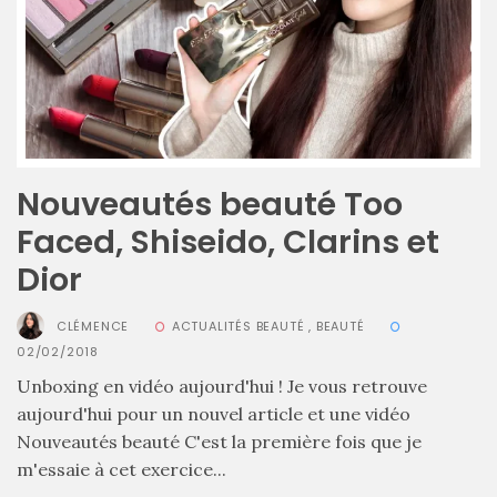
Nouveautés beauté Too
Faced, Shiseido, Clarins et
Dior
Zoom
CLÉMENCE
ACTUALITÉS BEAUTÉ
,
BEAUTÉ
sur
02/02/2018
le
sac
Unboxing en vidéo aujourd'hui ! Je vous retrouve
Batman
aujourd'hui pour un nouvel article et une vidéo
Small
RSVP
Nouveautés beauté C'est la première fois que je
Paris
m'essaie à cet exercice...