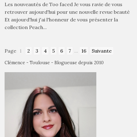
Mode
Les nouveautés de Too faced Je vous ravie de vous
(502)
retrouver aujourd'hui pour une nouvelle revue beauté
Et aujourd'hui j'ai l'honneur de vous présenter la
Actualités
collection Peach...
mode
(5)
Conseils
Page
1
2
3
4
5
6
7
...
16
Suivante
mode
Clémence - Toulouse - Blogueuse depuis 2010
(25)
Découvertes
mode
(5)
Derniers
achats
(45)
Lookbook