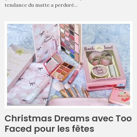
cabas
tendance du matte a perduré...
en
cuir
tressé
Parfois
:
mon
avis
sur
le
shopper
marron
chic
et
tendance
30/05/2026
Christmas Dreams avec Too
Ma
sélection
Faced pour les fêtes
de
sacs
légers