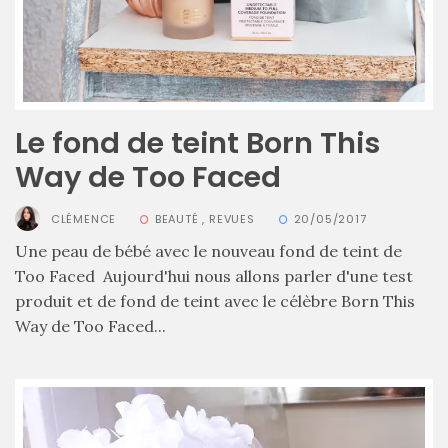
lequel
choisir
?
02/05/2026
Le fond de teint Born This
Way de Too Faced
CATÉGORIES
DU BLOG
CLÉMENCE
BEAUTÉ
,
REVUES
20/05/2017
Une peau de bébé avec le nouveau fond de teint de
Too Faced Aujourd'hui nous allons parler d'une test
Beauté
produit et de fond de teint avec le célèbre Born This
(640)
Way de Too Faced...
Actualités
beauté
(10)
Conseils