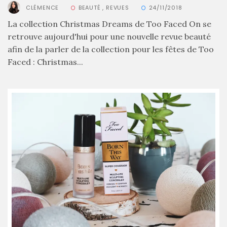
et
CLÉMENCE
BEAUTÉ
,
REVUES
24/11/2018
tendance
pour
La collection Christmas Dreams de Too Faced On se
l’été
retrouve aujourd'hui pour une nouvelle revue beauté
afin de la parler de la collection pour les fêtes de Too
23/05/2026
Faced : Christmas...