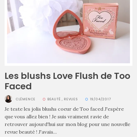
beauté
(54)
Favoris
et
déceptions
(27)
Revues
(478)
Les blushs Love Flush de Too
Tutoriels
Faced
(70)
CLÉMENCE
BEAUTÉ
,
REVUES
19/04/2017
Lifestyle
Je teste les jolis blushs coeur de Too faced J'espère
(154)
que vous allez bien ! Je suis vraiment ravie de
Bonnes
retrouver aujourd'hui sur mon blog pour une nouvelle
adresses/Evénements
revue beauté ! J'avais...