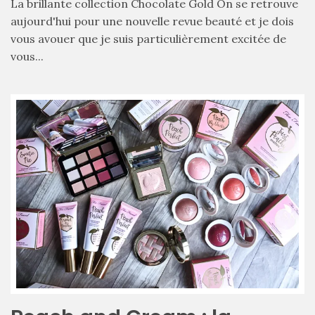
La brillante collection Chocolate Gold On se retrouve
aujourd'hui pour une nouvelle revue beauté et je dois
vous avouer que je suis particulièrement excitée de
Les
plus
vous...
belles
marques
de
sacs
vegan
:
7
alternatives
éco-
responsables
au
cuir
11/04/2026