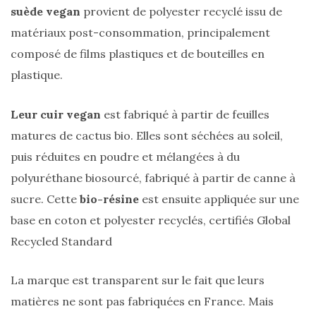
suède vegan
provient de polyester recyclé issu de
Conseils
mode
matériaux post-consommation, principalement
(25)
composé de films plastiques et de bouteilles en
plastique.
Découvertes
mode
Leur cuir vegan
est fabriqué à partir de feuilles
(5)
matures de cactus bio. Elles sont séchées au soleil,
Derniers
puis réduites en poudre et mélangées à du
achats
polyuréthane biosourcé, fabriqué à partir de canne à
(45)
sucre. Cette
bio-résine
est ensuite appliquée sur une
Lookbook
base en coton et polyester recyclés, certifiés Global
(175)
Recycled Standard
Luxe
&
La marque est transparent sur le fait que leurs
maroquinerie
matières ne sont pas fabriquées en France. Mais
(218)