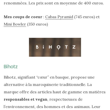
renommées. Les prix sont en moyenne de 400 euros.
Digital/Blogging
(12)
Mes coups de coeur
:
Cabas Pyramid
(745 euros) et
DIY/Recettes
Mini Bowler
(350 euros)
(15)
Lecture/Séries
(13)
Vie
quotidienne/Maison
Bihotz
(61)
Mode
Bihotz, signifiant “cœur” en basque, propose une
(502)
alternative à la maroquinerie traditionnelle. La
Actualités
marque offre des articles haut de gamme en matières
mode
responsables et vegan
, respectueuses de
(5)
l’environnement, des hommes et des animaux. Leur