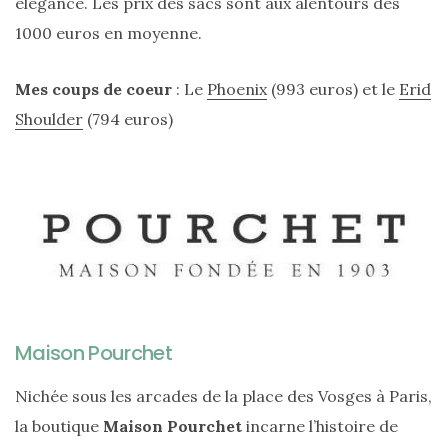
élégance. Les prix des sacs sont aux alentours des
1000 euros en moyenne.
Mes coups de coeur
: Le
Phoenix
(993 euros) et le
Erid
Shoulder
(794 euros)
Maison Pourchet
Les
plus
belles
Nichée sous les arcades de la place des Vosges à Paris,
marques
de
la boutique
Maison Pourchet
incarne l’histoire de
sacs