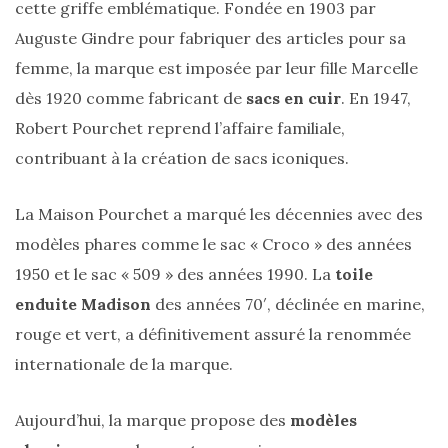
cette griffe emblématique. Fondée en 1903 par
vegan
:
Auguste Gindre pour fabriquer des articles pour sa
7
alternatives
femme, la marque est imposée par leur fille Marcelle
éco-
responsables
dès 1920 comme fabricant de
sacs en cuir
. En 1947,
au
cuir
Robert Pourchet reprend l’affaire familiale,
contribuant à la création de sacs iconiques.
11/04/2026
La Maison Pourchet a marqué les décennies avec des
modèles phares comme le sac « Croco » des années
1950 et le sac « 509 » des années 1990. La
toile
enduite Madison
des années 70′, déclinée en marine,
rouge et vert, a définitivement assuré la renommée
internationale de la marque.
Aujourd’hui, la marque propose des
modèles