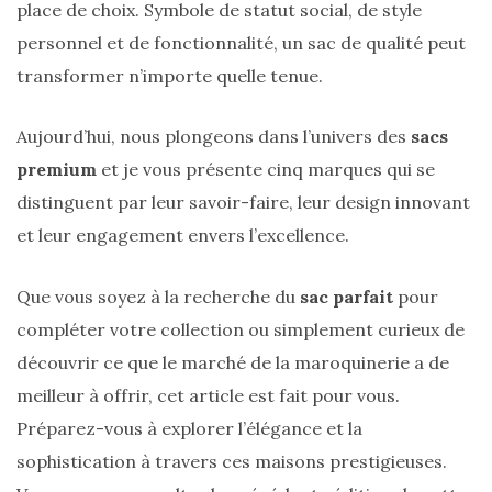
sur
place de choix. Symbole de statut social, de style
personnel et de fonctionnalité, un sac de qualité peut
ce
transformer n’importe quelle tenue.
sac
en
Aujourd’hui, nous plongeons dans l’univers des
sacs
soie
premium
et je vous présente cinq marques qui se
et
distinguent par leur savoir-faire, leur design innovant
cuir
et leur engagement envers l’excellence.
au
Que vous soyez à la recherche du
sac parfait
pour
luxe
compléter votre collection ou simplement curieux de
discret
découvrir ce que le marché de la maroquinerie a de
meilleur à offrir, cet article est fait pour vous.
06/06/2026
Préparez-vous à explorer l’élégance et la
sophistication à travers ces maisons prestigieuses.