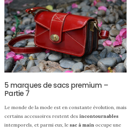
Sac
Floral
Tote
5 marques de sacs premium –
Partie 7
Bag
de Silkyhaus :
Le monde de la mode est en constante évolution, mais
mon
certains accessoires restent des
incontournables
avis
intemporels, et parmi eux, le
sac à main
occupe une