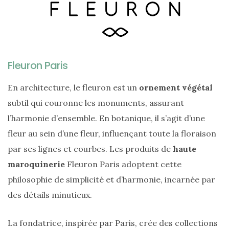
Fleuron Paris
En architecture, le fleuron est un
ornement végétal
subtil qui couronne les monuments, assurant
l’harmonie d’ensemble. En botanique, il s’agit d’une
Ma
sélection
fleur au sein d’une fleur, influençant toute la floraison
de
sacs
par ses lignes et courbes. Les produits de
haute
légers
et
maroquinerie
Fleuron Paris adoptent cette
tendance
pour
philosophie de simplicité et d’harmonie, incarnée par
l’été
des détails minutieux.
23/05/2026
La fondatrice, inspirée par Paris, crée des collections