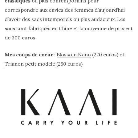
classiques
ou plus contemporains pour
correspondre aux envies des femmes d’aujourd’hui
d’avoir des sacs intemporels ou plus audacieux. Les
sacs
sont fabriqués en Chine et la moyenne de prix est
de 300 euros.
Comparatif :
Mes coups de coeur
:
Blossom Nano
(270 euros) et
les
sacs
Trianon petit modèle
(250 euros)
Monceau
et
Mini
Marly
Ateliers
Auguste,
lequel
choisir
?
02/05/2026