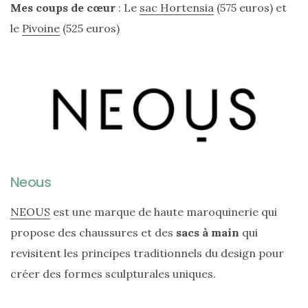
Mes coups de cœur
: Le
sac Hortensia
(575 euros) et
Les
sacs
le
Pivoine
(525 euros)
tendances
printemps
été
2026
:
ma
sélection
chic
et
pratique
au
quotidien
Neous
09/05/2026
NEOUS
est une marque de haute maroquinerie qui
propose des chaussures et des
sacs à main
qui
revisitent les principes traditionnels du design pour
créer des formes sculpturales uniques.