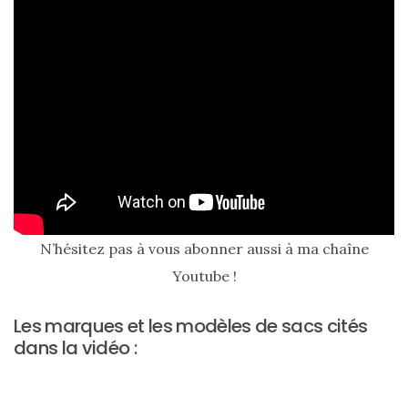
Sac
cabas
en
cuir
tressé
Parfois
:
mon
avis
sur
le
shopper
marron
chic
et
N’hésitez pas à vous abonner aussi à ma chaîne
tendance
Youtube !
30/05/2026
Les marques et les modèles de sacs cités
dans la vidéo :