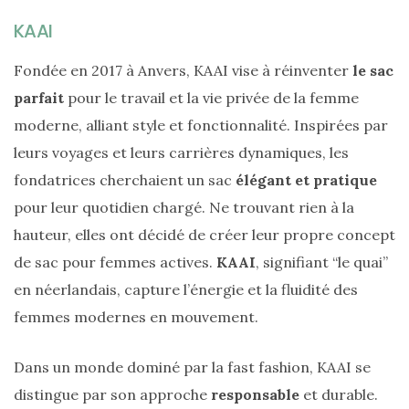
KAAI
CATÉGORIES
DU BLOG
Fondée en 2017 à Anvers, KAAI vise à réinventer
le sac
parfait
pour le travail et la vie privée de la femme
Beauté
moderne, alliant style et fonctionnalité. Inspirées par
(640)
leurs voyages et leurs carrières dynamiques, les
Actualités
fondatrices cherchaient un sac
élégant et pratique
beauté
pour leur quotidien chargé. Ne trouvant rien à la
(10)
hauteur, elles ont décidé de créer leur propre concept
de sac pour femmes actives.
KAAI
, signifiant “le quai”
Conseils
beauté
en néerlandais, capture l’énergie et la fluidité des
(54)
femmes modernes en mouvement.
Favoris
Dans un monde dominé par la fast fashion, KAAI se
et
distingue par son approche
responsable
et durable.
déceptions