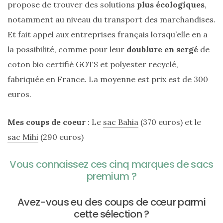
propose de trouver des solutions
plus écologiques
,
Sélections
notamment au niveau du transport des marchandises.
shopping
Et fait appel aux entreprises français lorsqu’elle en a
(43)
la possibilité, comme pour leur
doublure en sergé
de
coton bio certifié GOTS et polyester recyclé,
fabriquée en France. La moyenne est prix est de 300
euros.
ARCHIVES
DU BLOG
Mes coups de coeur
: Le
sac Bahia
(370 euros) et le
sac Mihi
(290 euros)
Vous connaissez ces cinq marques de sacs
premium ?
Avez-vous eu des coups de cœur parmi
cette sélection ?