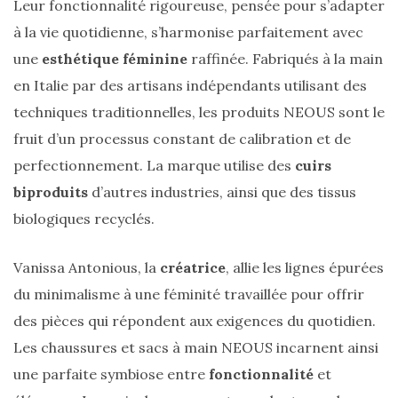
Leur fonctionnalité rigoureuse, pensée pour s’adapter
à la vie quotidienne, s’harmonise parfaitement avec
une
esthétique féminine
raffinée. Fabriqués à la main
en Italie par des artisans indépendants utilisant des
techniques traditionnelles, les produits NEOUS sont le
Zoom
fruit d’un processus constant de calibration et de
sur
le
perfectionnement. La marque utilise des
cuirs
sac
Batman
biproduits
d’autres industries, ainsi que des tissus
Small
RSVP
biologiques recyclés.
Paris
Vanissa Antonious, la
créatrice
, allie les lignes épurées
16/05/2026
du minimalisme à une féminité travaillée pour offrir
des pièces qui répondent aux exigences du quotidien.
Les chaussures et sacs à main NEOUS incarnent ainsi
une parfaite symbiose entre
fonctionnalité
et