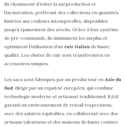
Ils choisissent d’éviter la surproduction et
(27)
l’incinération, préférant des collections en quantités
Revues
limitées aux couleurs intemporelles, disponibles
(478)
jusqu’à épuisement des stocks. Grâce à leur système
Tutoriels
de pré-commande, ils minimisent les surplus et
(70)
optimisent l’utilisation d’un
cuir italien
de haute
Lifestyle
qualité. Les chutes de cuir sont transformées en
(154)
accessoires uniques.
Bonnes
adresses/Evénements
Les sacs sont fabriqués par un producteur en
Asie du
(43)
Sud
, dirigé par un expatrié européen, qui combine
technologie moderne et artisanat traditionnel. KAAI
Coups
garanti un environnement de travail respectueux,
de
coeur
avec des salaires équitables, en collaborant avec des
(9)
artisans talentueux et des maisons de haute couture