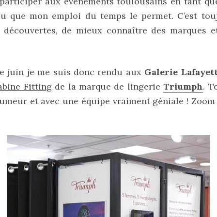
e participer aux événements toulousains en tant q
t/ou que mon emploi du temps le permet. C’est tou
 découvertes, de mieux connaître des marques e
e juin je me suis donc rendu aux
Galerie Lafayet
abine Fitting
de la marque de lingerie
Triumph
. T
 humeur et avec une équipe vraiment géniale ! Zoo