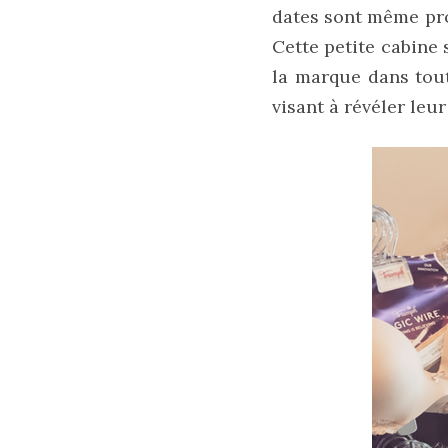
dates sont même pro
Cette petite cabine 
Zoom
la marque dans tout
sur
le
visant à révéler leur
sac
Batman
Small
RSVP
Paris
16/05/2026