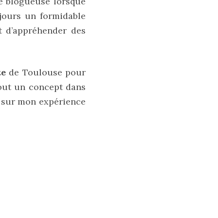
ue blogueuse lorsque
jours un formidable
t d’appréhender des
te
de Toulouse pour
out un concept dans
m sur mon expérience