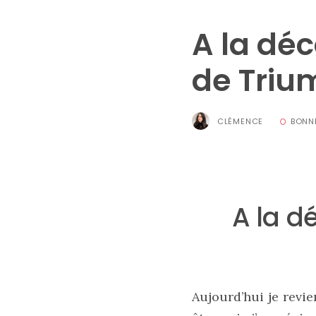
A la déc
de Triu
CLÉMENCE
BONN
Sac
cabas
en
cuir
tressé
A la d
Parfois
:
mon
avis
sur
le
shopper
marron
Aujourd’hui je revie
chic
et