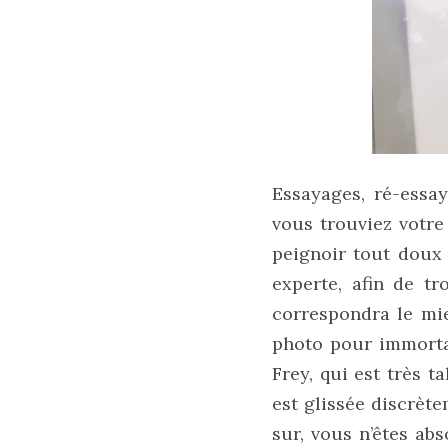
Comparatif :
les
sacs
Monceau
et
Mini
Marly
Ateliers
Auguste,
Essayages, ré-essa
lequel
choisir
vous trouviez votre 
?
peignoir tout doux
experte, afin de t
02/05/2026
correspondra le mie
photo pour immorta
Frey, qui est très t
CATÉGORIES
DU BLOG
est glissée discrète
sur, vous n’êtes ab