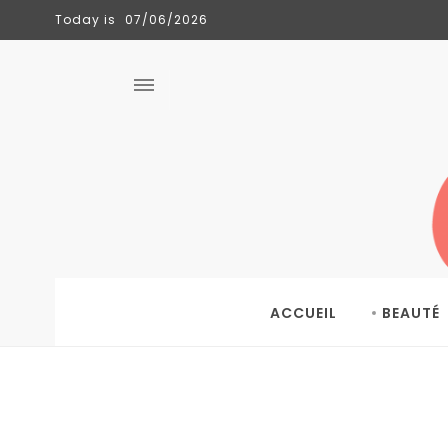
Today is
07/06/2026
CLÉMENCE
TENDANCES
06/06/2026
ACCUEIL
BEAUTÉ