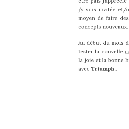
être pais j’appréci
tendance
j’y suis invitée e
moyen de faire des
30/05/2026
concepts nouveaux.
Ma
Au début du mois d
sélection
de
tester la nouvelle
c
sacs
légers
la joie et la bonne
et
avec
Triumph
…
tendance
pour
l’été
23/05/2026
Les
sacs
tendances