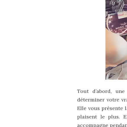
Les
plus
belles
marques
Tout d’abord, une 
de
sacs
déterminer votre vr
vegan
:
Elle vous présente 
7
plaisent le plus. 
alternatives
éco-
accompagne pendant 
responsables