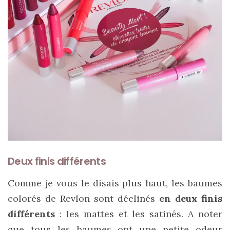
alternatives
éco-
responsables
au
cuir
11/04/2026
Deux finis différents
Comme je vous le disais plus haut, les baumes
colorés de Revlon sont déclinés
en deux finis
différents
: les mattes et les satinés. A noter
que tous les baumes ont une petite odeur