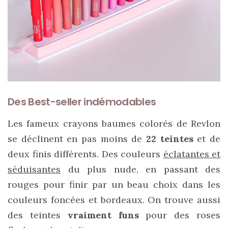
Ma
Des Best-seller indémodables
sélection
de
sacs
Les fameux crayons baumes colorés de Revlon
légers
et
se déclinent en pas moins de
22 teintes
et de
tendance
pour
deux finis différents. Des couleurs
éclatantes et
l’été
séduisantes
du plus nude, en passant des
rouges pour finir par un beau choix dans les
23/05/2026
couleurs foncées et bordeaux. On trouve aussi
des teintes
vraiment funs
pour des roses