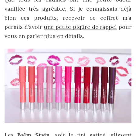
vanillée très agréable. Si je connaissais déjà
bien ces produits, recevoir ce coffret m’a
permis d’avoir
une petite piqûre de rappel
pour
Comparatif :
vous en parler plus en détails.
les
sacs
Monceau
et
Mini
Marly
Ateliers
Auguste,
lequel
choisir
?
02/05/2026
CATÉGORIES
Les
Balm Stain
, soit le fini satiné, glissent