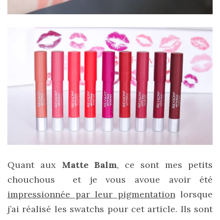
DIY/Recettes
(15)
Lecture/Séries
(13)
Vie
quotidienne/Maison
(61)
Mode
(502)
Actualités
Quant aux
Matte Balm
, ce sont mes petits
mode
chouchous et je vous avoue avoir été
(5)
impressionnée par leur pigmentation
lorsque
Conseils
j’ai réalisé les swatchs pour cet article. Ils sont
mode