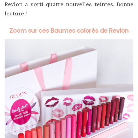
cabas
Revlon a sorti quatre nouvelles teintes. Bonne
en
cuir
lecture !
tressé
Parfois
:
Zoom sur ces Baumes colorés de Revlon
mon
avis
sur
le
shopper
marron
chic
et
tendance
30/05/2026