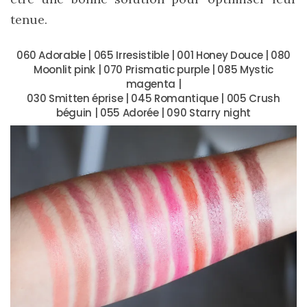
Revues
tenue.
(478)
Tutoriels
060 Adorable | 065 Irresistible | 001 Honey Douce | 080
Moonlit pink | 070 Prismatic purple | 085 Mystic
(70)
magenta |
Lifestyle
030 Smitten éprise | 045 Romantique | 005 Crush
béguin | 055 Adorée | 090 Starry night
(154)
Bonnes
adresses/Evénements
(43)
Coups
de
coeur
(9)
Digital/Blogging
(12)