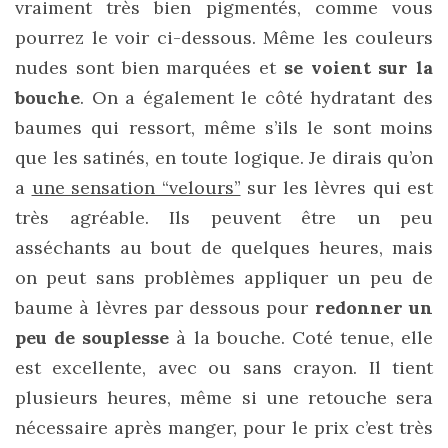
vraiment très bien pigmentés, comme vous
(25)
pourrez le voir ci-dessous. Même les couleurs
Découvertes
nudes sont bien marquées et
se voient sur la
mode
bouche
. On a également le côté hydratant des
(5)
baumes qui ressort, même s’ils le sont moins
que les satinés, en toute logique. Je dirais qu’on
Derniers
achats
a
une sensation “velours”
sur les lèvres qui est
(45)
très agréable. Ils peuvent être un peu
asséchants au bout de quelques heures, mais
Lookbook
on peut sans problèmes appliquer un peu de
(175)
baume à lèvres par dessous pour
redonner un
Luxe
peu de souplesse
à la bouche. Coté tenue, elle
&
est excellente, avec ou sans crayon. Il tient
maroquinerie
plusieurs heures, même si une retouche sera
(218)
nécessaire après manger, pour le prix c’est très
Sélections