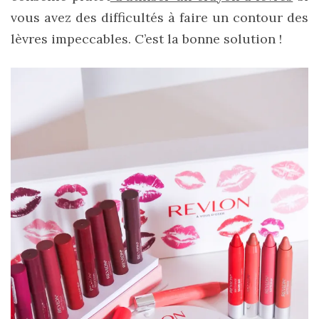
vous avez des difficultés à faire un contour des
lèvres impeccables. C’est la bonne solution !
Les
plus
belles
marques
de
sacs
vegan
:
7