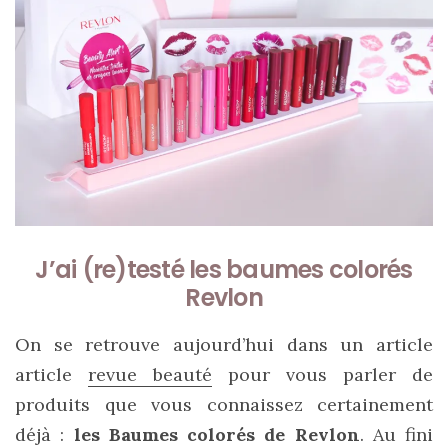
ce
sac
en
soie
et
cuir
au
luxe
J’ai (re)testé les baumes colorés
discret
Revlon
06/06/2026
On se retrouve aujourd’hui dans un article
article
revue beauté
pour vous parler de
produits que vous connaissez certainement
déjà :
les Baumes colorés de Revlon
. Au fini