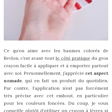
Zoom
sur
le
sac
Batman
Small
RSVP
Ce qu’on aime avec les baumes colorés de
Paris
Revlon, c’est avant-tout
le côté pratique
du gros
crayon facile à appliquer et à emporter partout
16/05/2026
avec soi. Personnellement, j’apprécie
cet aspect
nomade
, qui en fait un produit du quotidien.
Par contre, l’application n’est pas forcément
très précise avec cet embout, en particulier
pour les couleurs foncées. Du coup, je vous
conseille plutôt
d’utiliser un crayon à lèvres
si