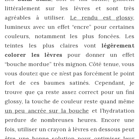
DU BLOG
littéralement sur les lèvres et sont très
agréables à utiliser.
Le rendu est glossy
,
lumineux avec un effet “encre” pour certaines
Beauté
(640)
couleurs, notamment les plus foncées. Les
teintes les plus claires vont
légèrement
Actualités
beauté
colorer les lèvres
pour donner un effet
(10)
“bouche mordue” très mignon. Côté tenue, vous
vous doutez que ce n’est pas forcément le point
Conseils
fort de ces baumes satinés. Cependant, je
beauté
trouve que ça reste assez correct pour un fini
(54)
glossy, la touche de couleur reste quand même
Favoris
un peu ancrée sur la bouche
et l’hydratation
et
perdure de nombreuses heures. Encore une
déceptions
fois, utiliser un crayon à lèvres en dessous peut
(27)
être une bonne solution pour optimiser leur